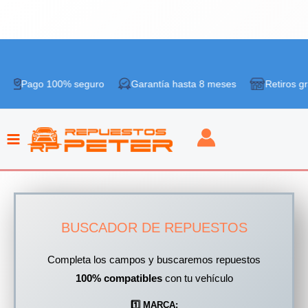
Ir
al
ago 100% seguro
Garantía hasta 8 meses
Retiros gratis e
contenido
BUSCADOR DE REPUESTOS
Completa los campos y buscaremos repuestos
100% compatibles
con tu vehículo
1️⃣​ MARCA: