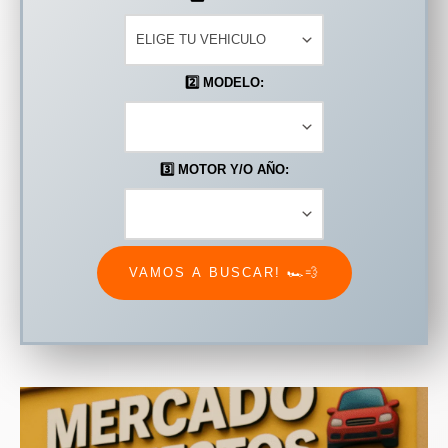
2️⃣​ MODELO:
3️⃣ MOTOR Y/O AÑO:
VAMOS A BUSCAR! 🏎️​💨​