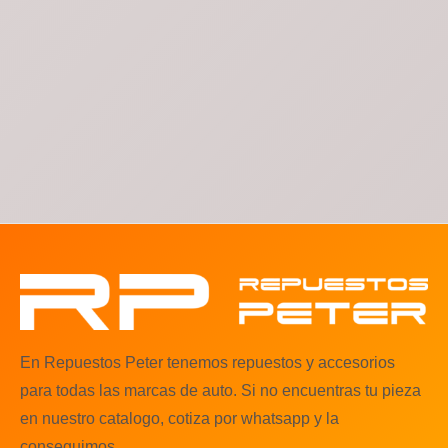
En Repuestos Peter tenemos repuestos y accesorios
para todas las marcas de auto. Si no encuentras tu pieza
en nuestro catalogo, cotiza por whatsapp y la
conseguimos