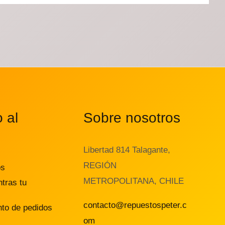
o al
Sobre nosotros
Libertad 814 Talagante,
REGIÓN
os
METROPOLITANA, CHILE
tras tu
contacto@repuestospeter.c
to de pedidos
om