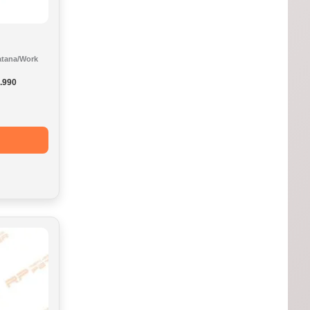
Katana/Work
Rango
.990
de
precios:
desde
$19.900
hasta
$37.990