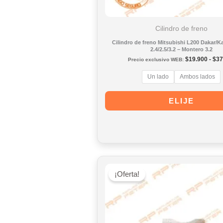
Cilindro de freno
Cilindro de freno Mitsubishi L200 Dakar/
2.4/2.5/3.2 – Montero 3.2
$
19.900
-
$
37
Precio exclusivo WEB:
Un lado
Ambos lados
ELIJE
Este
producto
tiene
múltiples
¡Oferta!
variantes.
Las
opciones