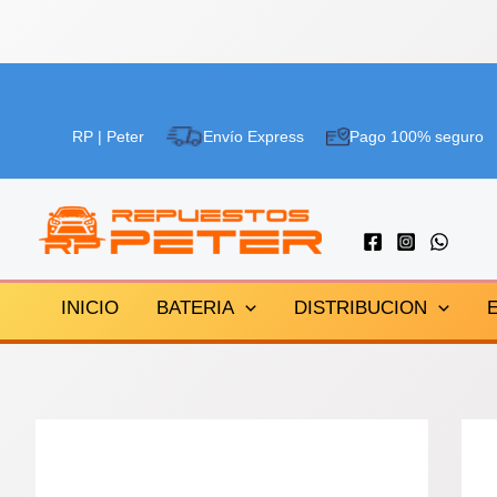
Ir
al
RP | Peter
Envío Express
Pago 100% seguro
contenido
INICIO
BATERIA
DISTRIBUCION