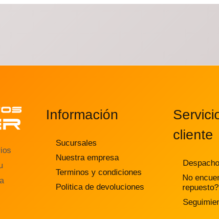
Información
Servici
cliente
Sucursales
ios
Nuestra empresa
Despach
u
Terminos y condiciones
No encuen
la
Politica de devoluciones
repuesto?
Seguimien