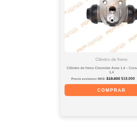
se
pueden
elegir
en
la
página
Cilindro de freno
de
Cilindro de freno Chevrolet Aveo 1.4 – Corsa
producto
1.4
El
E
$
19.900
$
18.000
Precio exclusivo WEB:
precio
p
original
a
COMPRAR
era:
e
$19.900.
$