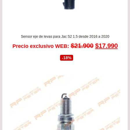
Sensor eje de levas para Jac S2 1.5 desde 2016 a 2020
El
El
$
21.900
$
17.990
Precio exclusivo WEB:
precio
prec
-18%
original
actu
era:
es:
$21.900.
$17.