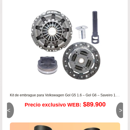
$79.900.
$74.
Kit de embrague para Volkswagen Gol G5 1.6 – Gol G6 – Saveiro 1.6 – Voyage 1.6 – Crossfox 1.6 Motores CFZ desde 2009 a 2020
$
89.900
Precio exclusivo WEB:
<
>