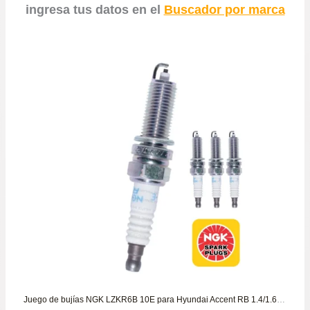
ingresa tus datos en el
Buscador por marca
Juego de bujías NGK LZKR6B 10E para Hyundai Accent RB 1.4/1.6 desde 2011 a 2022 – Elantra 1.6/1.8 – Hyundai i30 1.6/2.0 todos los años