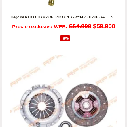
Juego de bujías CHAMPION IRIDIO REA9WYPB4 / ILZKR7AP 11 para Nissan March 1.6 – Tiida 1.6 – Versa 1.6 – Qashqai 1.6/2.0
El
El
$
64.900
$
59.900
Precio exclusivo WEB:
precio
prec
-8%
original
actu
era:
es:
$64.900.
$59.