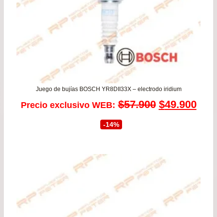
Juego de bujías BOSCH YR8DII33X – electrodo iridium
El
El
$
57.900
$
49.900
Precio exclusivo WEB:
precio
prec
-14%
original
actu
era:
es:
$57.900.
$49.