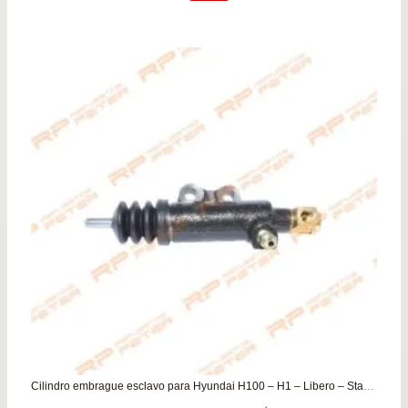
original
actu
era:
es:
$14.990.
$9.9
Cilindro embrague esclavo para Hyundai H100 – H1 – Libero – Starex / Kia Frontier