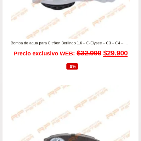
Bomba de agua para Citröen Berlingo 1.6 – C-Elysee – C3 – C4 – C5 / Peugeot 2008 – 207 – 208 – 301 – 307 – 308 – Expert – Partner .. mas
El
El
$
32.900
$
29.900
Precio exclusivo WEB:
precio
prec
-9%
original
actu
era:
es:
$32.900.
$29.