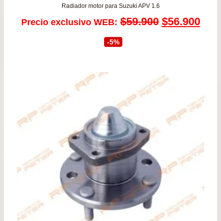
Radiador motor para Suzuki APV 1.6
El
El
$
59.900
$
56.900
Precio exclusivo WEB:
precio
prec
-5%
original
actu
era:
es:
$59.900.
$56.