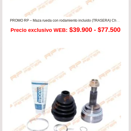
PROMO RP – Maza rueda con rodamiento incluido (TRASERA) Chevrolet Optra todos
Ra
$
39.900
-
$
77.500
Precio exclusivo WEB:
de
pre
de
$39
has
$77