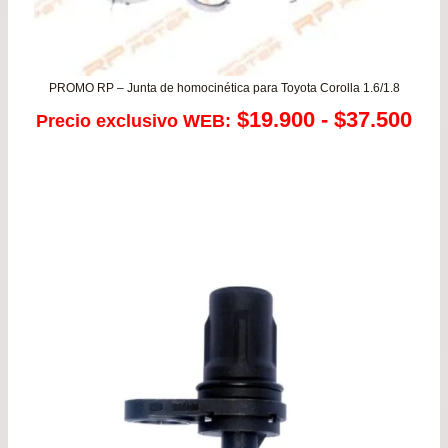
PROMO RP – Junta de homocinética para Toyota Corolla 1.6/1.8
Ra
$
19.900
-
$
37.500
Precio exclusivo WEB:
de
pre
de
$19
has
$37