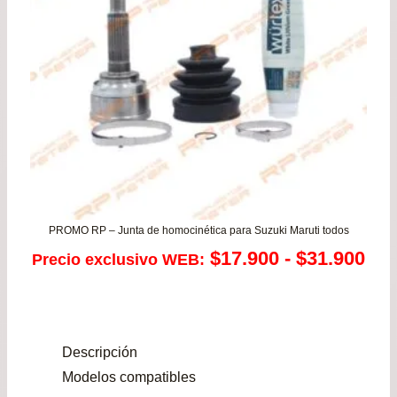
PROMO RP – Junta de homocinética para Suzuki Maruti todos
Ra
$
17.900
-
$
31.900
Precio exclusivo WEB:
de
pre
Descripción
de
Modelos compatibles