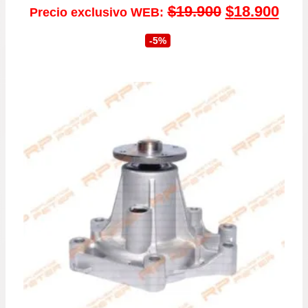
El
El
$
19.900
$
18.900
Precio exclusivo WEB:
precio
prec
-5%
original
actu
era:
es:
$19.900.
$18.