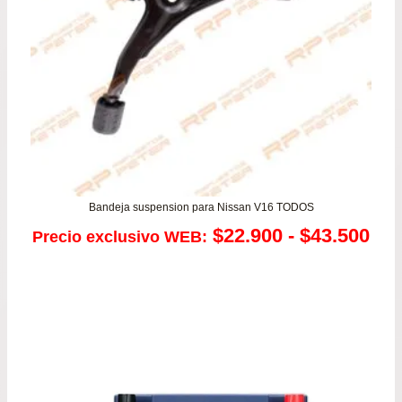
Bandeja suspension para Nissan V16 TODOS
Ra
$
22.900
-
$
43.500
Precio exclusivo WEB:
de
pre
de
$22