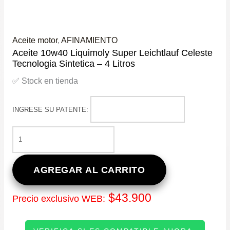
Aceite motor
,
AFINAMIENTO
Aceite 10w40 Liquimoly Super Leichtlauf Celeste
Tecnologia Sintetica – 4 Litros
✅ Stock en tienda
INGRESE SU PATENTE:
ACEITE
10W40
LIQUIMOLY
SUPER
AGREGAR AL CARRITO
LEICHTLAUF
CELESTE
$
43.900
Precio exclusivo WEB:
TECNOLOGIA
SINTETICA
-