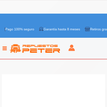
Ir
al
 100% seguro
Garantía hasta 8 meses
Retiros gratis en ti
contenido