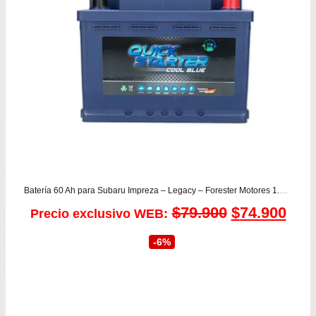
has
$43
Batería 60 Ah para Subaru Impreza – Legacy – Forester Motores 1.6/1.8/2.0 desde 1990 a 2010 – GARANTIA 8 MESES
El
El
$
79.900
$
74.900
Precio exclusivo WEB:
precio
prec
-6%
original
actu
era:
es: