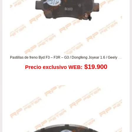
Pastillas de freno Byd F3 – F3R – G3 / Dongfeng Joyear 1.6 / Geely GC7 – MK – SL / Great Wall Florid 1.5 – M4 / Lifan 620 / Corolla
$
19.900
Precio exclusivo WEB: