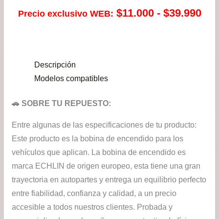
Ra
$
11.000
-
$
39.990
Precio exclusivo WEB:
de
pre
Descripción
des
Modelos compatibles
$11
🚗 SOBRE TU REPUESTO:
has
Entre algunas de las especificaciones de tu producto:
$39
Este producto es la bobina de encendido para los
vehículos que aplican. La bobina de encendido es
marca ECHLIN de origen europeo, esta tiene una gran
trayectoria en autopartes y entrega un equilibrio perfecto
entre fiabilidad, confianza y calidad, a un precio
accesible a todos nuestros clientes. Probada y