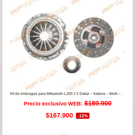
Kit de embrague para Mitsubishi L200 2.5 Dakar – Katana – Work – Montero
$
189.900
Precio exclusivo WEB:
El
El
$
167.900
-12%
precio
precio