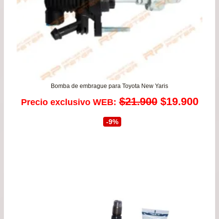
Bomba de embrague para Toyota New Yaris
El
El
$
21.900
$
19.900
Precio exclusivo WEB:
precio
prec
-9%
original
actu
era:
es:
$21.900.
$19.