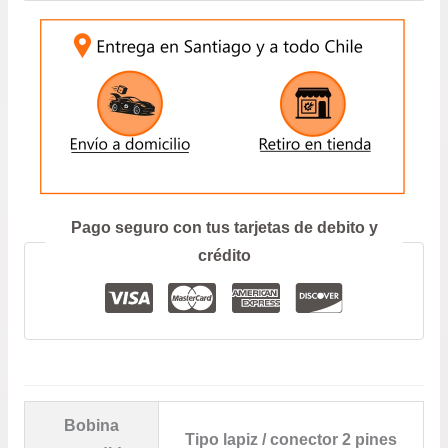
I30
INGRESE SU PATENTE:
des
1.8
–
$19.
I40
–
hast
SONATA
–
$87.
ENVIAR
TUCSON
2.0
/
Prefiero hablar por teléfono
Pago seguro con tus tarjetas de debito y
KIA
CARENS
crédito
2.0
–
CERATO
–
OPTIMA
2.0
–
Bobina
SPORTAGE
Tipo lapiz / conector 2 pines