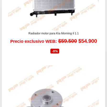
Radiador motor para Kia Morning II 1.1
El
El
$
59.500
$
54.900
Precio exclusivo WEB:
precio
prec
-8%
original
actu
era:
es:
$59.500.
$54.