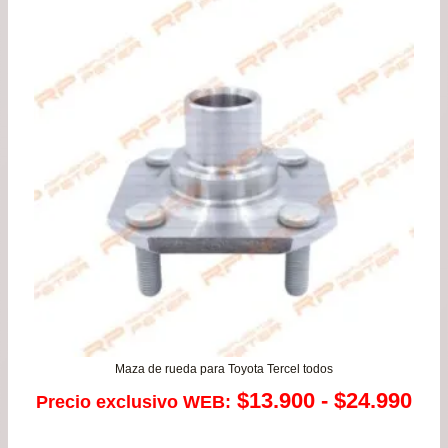
original
actual
era:
es:
$189.900.
$167.900.
Maza de rueda para Toyota Tercel todos
Ra
$
13.900
-
$
24.990
Precio exclusivo WEB:
de