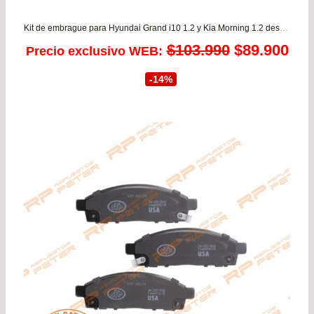
Kit de embrague para Hyundai Grand i10 1.2 y Kia Morning 1.2 desde 2012 a 2022 SECO
El
El
$
103.990
$
89.900
Precio exclusivo WEB:
precio
pre
-14%
original
act
era:
es:
$103.990.
$89