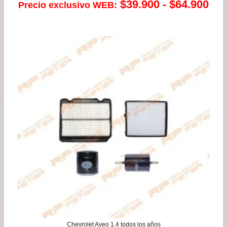
Ra
$
39.900
-
$
64.900
Precio exclusivo WEB:
de
pre
de
$39
has
$64
Chevrolet Aveo 1.4 todos los años