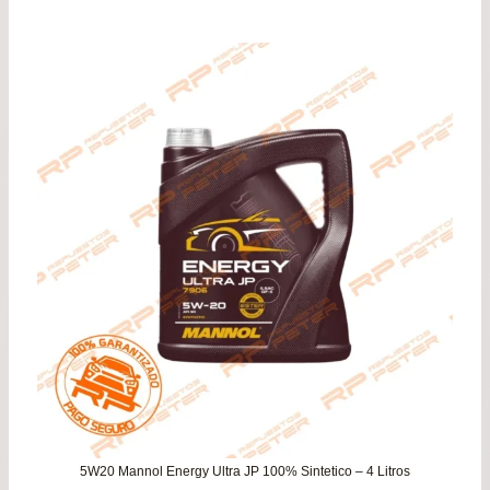
de
pre
de
$22
has
$42
5W20 Mannol Energy Ultra JP 100% Sintetico – 4 Litros