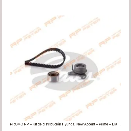
de
pre
de
$22
has
$42
PROMO RP – Kit de distribución Hyundai New Accent – Prime – Elantra – Getz / Kia Rio Jb