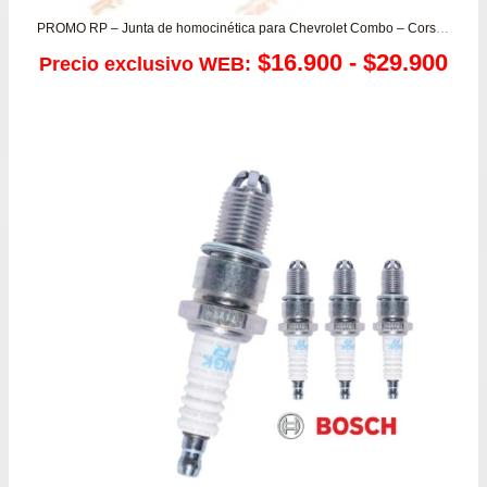
PROMO RP – Junta de homocinética para Chevrolet Combo – Corsa todos
Ra
$
16.900
-
$
29.900
Precio exclusivo WEB:
de
pre
de
$16
has
$29