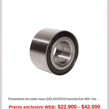
pre
de
$13
has
$24
Rodamiento de rueda maza (DELANTERO) Hyundai Eon 800 / Kia Morning 1.0/1.2
Ra
$
22.900
-
$
42.000
Precio exclusivo WEB: