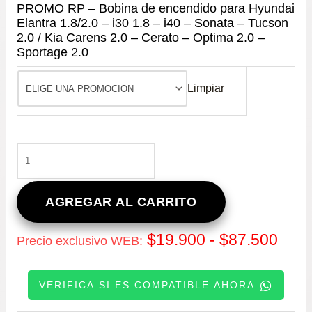
PROMO RP – Bobina de encendido para Hyundai
Elantra 1.8/2.0 – i30 1.8 – i40 – Sonata – Tucson
2.0 / Kia Carens 2.0 – Cerato – Optima 2.0 –
Sportage 2.0
Limpiar
PROMO
RP
-
BOBINA
AGREGAR AL CARRITO
DE
ENCENDIDO
Ran
$
19.900
-
$
87.500
Precio exclusivo WEB:
PARA
HYUNDAI
de
ELANTRA
VERIFICA SI ES COMPATIBLE AHORA
1.8/2.0
prec
–