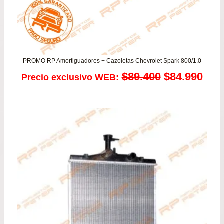
PROMO RP Amortiguadores + Cazoletas Chevrolet Spark 800/1.0
El
El
$
89.400
$
84.990
Precio exclusivo WEB:
precio
prec
original
actu
era:
es:
$89.400.
$84.