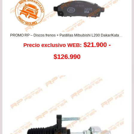
PROMO RP – Discos frenos + Pastillas Mitsubishi L200 Dakar/Katana/Work 2.4/2.5/3.2 – Montero 2.5/3.2/3.5
$
21.900
-
Precio exclusivo WEB:
Rango
$
126.990
de
precios:
desde
$21.900
hasta
$126.990