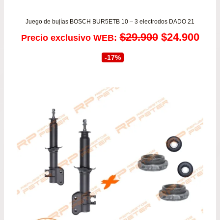
Juego de bujías BOSCH BUR5ETB 10 – 3 electrodos DADO 21
El
El
$
29.900
$
24.900
Precio exclusivo WEB:
precio
prec
-17%
original
actu
era:
es:
$29.900.
$24.