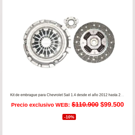
$78.900
hasta
$149.990
Kit de embrague para Chevrolet Sail 1.4 desde el año 2012 hasta 2018
El
El
$
110.900
$
99.500
Precio exclusivo WEB:
precio
pre
-10%
original
act