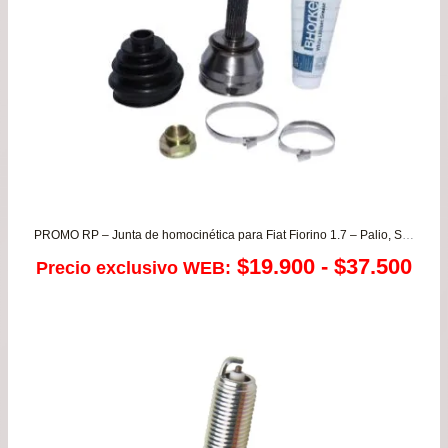
PROMO RP – Junta de homocinética para Fiat Fiorino 1.7 – Palio, Siena, Strada 1.3/1.4/1.6/1.8 Weekend Adventure y Working
Ra
$
19.900
-
$
37.500
Precio exclusivo WEB:
de
pre
de
$19