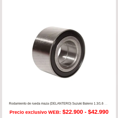
era:
es:
$110.900.
$99
Rodamiento de rueda maza (DELANTERO) Suzuki Baleno 1.3/1.6 – Swift 1.3
Ra
$
22.900
-
$
42.990
Precio exclusivo WEB: