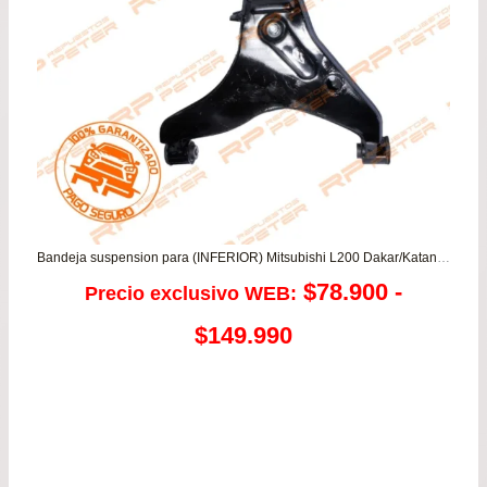
Bandeja suspension para (INFERIOR) Mitsubishi L200 Dakar/Katana/Work 2.5/3.2 – Montero 2.5/3.2/3.5
$
78.900
-
Precio exclusivo WEB:
Rango
$
149.990
de
precios:
desde