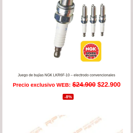
has
$37
Juego de bujías NGK LKR6F-10 – electrodo convencionales
El
El
$
24.900
$
22.900
Precio exclusivo WEB:
precio
prec
-8%
original
actu
era:
es:
$24.900.
$22.