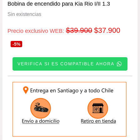
Bobina de encendido para Kia Rio I/II 1.3
Sin existencias
El
El
$
39.900
$
37.900
Precio exclusivo WEB:
precio
precio
-5%
original
actual
VERIFICA SI ES COMPATIBLE AHORA
era:
es:
INGRESE SU PATENTE:
$39.900.
$37.9
ENVIAR