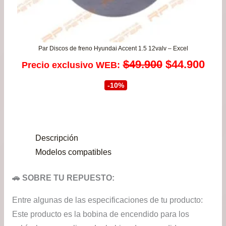
Par Discos de freno Hyundai Accent 1.5 12valv – Excel
El
El
$
49.900
$
44.900
Precio exclusivo WEB:
precio
prec
-10%
original
actu
era:
es:
Descripción
$49.900.
$44.
Modelos compatibles
🚗 SOBRE TU REPUESTO:
Entre algunas de las especificaciones de tu producto:
Este producto es la bobina de encendido para los