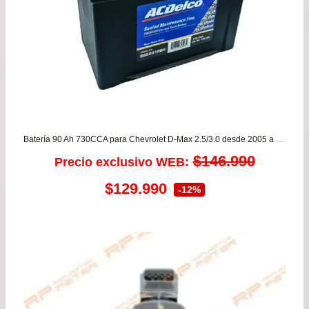
Batería 90 Ah 730CCA para Chevrolet D-Max 2.5/3.0 desde 2005 a 2020 – Garantía 8 meses
$
146.990
Precio exclusivo WEB:
El
El
$
129.990
-12%
precio
precio
original
actual
era:
es:
$146.990.
$129.990.