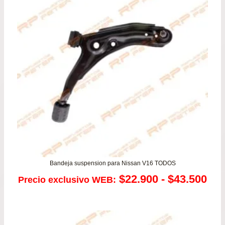
de
$24
has
$46
Bandeja suspension para Nissan V16 TODOS
Ra
$
22.900
-
$
43.500
Precio exclusivo WEB:
de
pre