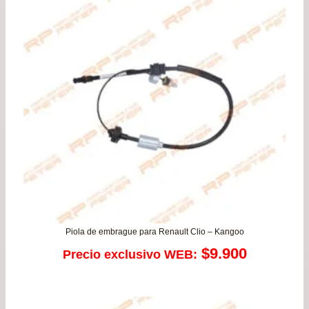
de
$29
has
$56
Piola de embrague para Renault Clio – Kangoo
$
9.900
Precio exclusivo WEB: