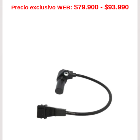
Ra
$
79.900
-
$
93.990
Precio exclusivo WEB:
de
pre
de
$79
has
$93