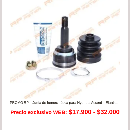
PROMO RP – Junta de homocinética para Hyundai Accent – Elantra – Excel / Mitsubishi Lancer
Ra
$
17.900
-
$
32.000
Precio exclusivo WEB:
de