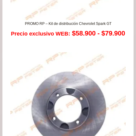
PROMO RP – Kit de distribución Chevrolet Spark GT
Ra
$
58.900
-
$
79.900
Precio exclusivo WEB:
de
pre
de
$58
has
$79