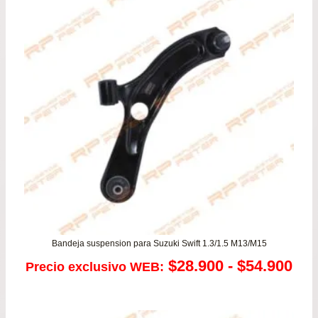
de
$22
has
$43
Bandeja suspension para Suzuki Swift 1.3/1.5 M13/M15
Ra
$
28.900
-
$
54.900
Precio exclusivo WEB:
de