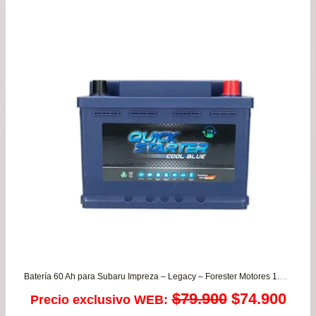
pre
de
$17
has
$32
Batería 60 Ah para Subaru Impreza – Legacy – Forester Motores 1.6/1.8/2.0 desde 1990 a 2010 – GARANTIA 8 MESES
El
El
$
79.900
$
74.900
Precio exclusivo WEB: