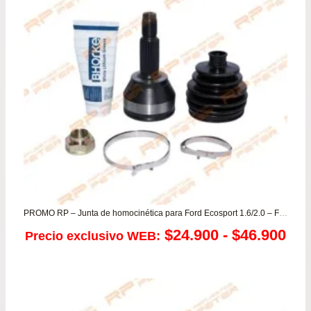
PROMO RP – Junta de homocinética para Ford Ecosport 1.6/2.0 – Fiesta
Ra
$
24.900
-
$
46.900
Precio exclusivo WEB:
de
pre