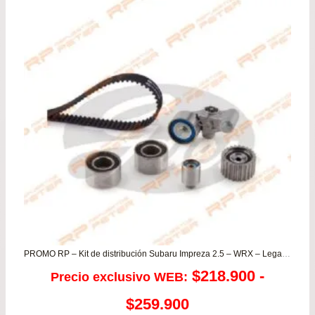
pre
de
$28
has
$54
PROMO RP – Kit de distribución Subaru Impreza 2.5 – WRX – Legacy – Forester
$
218.900
-
Precio exclusivo WEB:
Rango
$
259.900