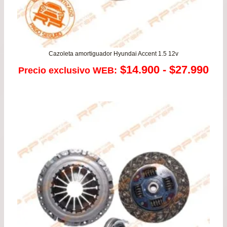
Cazoleta amortiguador Hyundai Accent 1.5 12v
Ra
$
14.900
-
$
27.990
Precio exclusivo WEB:
de
pre
de
$14
has
$27