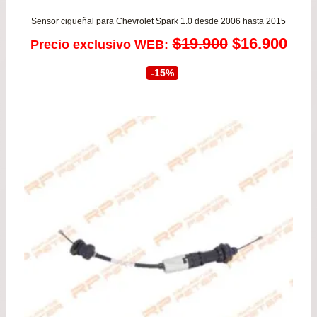
Sensor cigueñal para Chevrolet Spark 1.0 desde 2006 hasta 2015
El
El
$
19.900
$
16.900
Precio exclusivo WEB:
precio
prec
-15%
original
actu
era:
es:
$19.900.
$16.