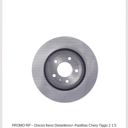
de
precios:
desde
$218.900
hasta
$259.900
PROMO RP – Discos freno Delanteros+ Pastillas Chery Tiggo 2 1.5