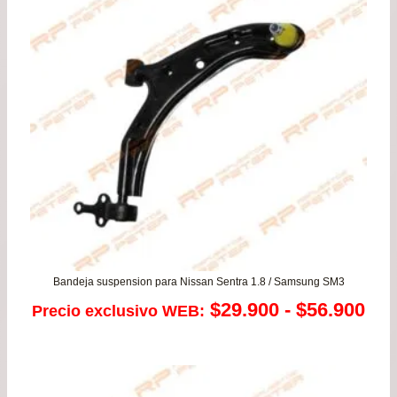
desde
$29.900
hasta
$125.500
Bandeja suspension para Nissan Sentra 1.8 / Samsung SM3
Ra
$
29.900
-
$
56.900
Precio exclusivo WEB:
de
pre