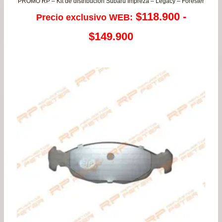
PROMO RP – Kit de distribución Subaru Impreza – Legacy – Forester
$
118.900
-
Precio exclusivo WEB:
Rango
$
149.900
de
precios:
desde
$118.900
hasta
$149.900