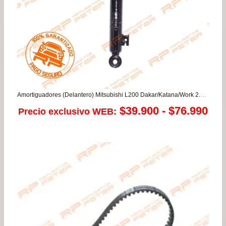
Amortiguadores (Delantero) Mitsubishi L200 Dakar/Katana/Work 2.4/2.5/3.2
Ra
$
39.900
-
$
76.990
Precio exclusivo WEB:
de
pre
de
$39
has