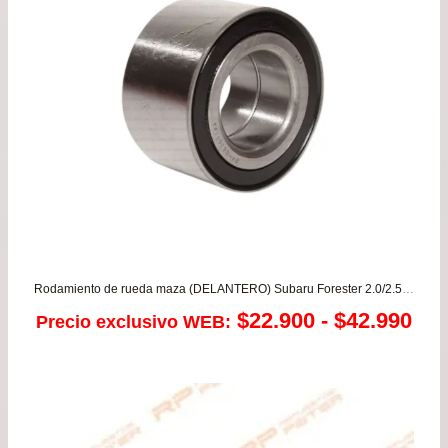
Rodamiento de rueda maza (DELANTERO) Subaru Forester 2.0/2.5 – Impreza 1.6/1.8/2.0/2.2 – Legacy 1.8/2.0/2.2/2.5 – Outback
Ra
$
22.900
-
$
42.990
Precio exclusivo WEB:
de
pre
de