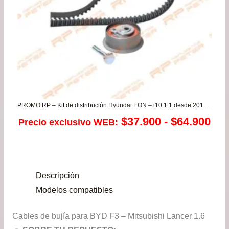
$76
PROMO RP – Kit de distribución Hyundai EON – i10 1.1 desde 2012 a 2014
Ra
$
37.900
-
$
64.900
Precio exclusivo WEB:
de
pre
Descripción
de
Modelos compatibles
$37
Cables de bujía para BYD F3 – Mitsubishi Lancer 1.6
has