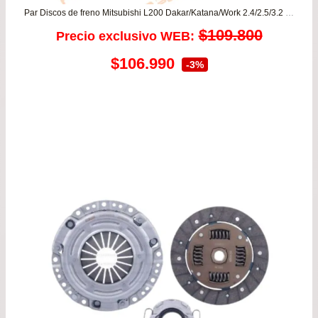
Par Discos de freno Mitsubishi L200 Dakar/Katana/Work 2.4/2.5/3.2 – Montero 2.5/3.2/3.5
$
109.800
Precio exclusivo WEB:
El
El
$
106.990
-3%
precio
precio
original
actual
era:
es:
$109.800.
$106.990.