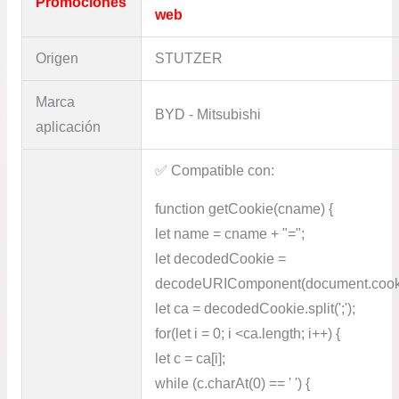
Promociones
web
Origen
STUTZER
Marca
BYD - Mitsubishi
aplicación
✅​ Compatible con:
function getCookie(cname) {
let name = cname + "=";
let decodedCookie =
decodeURIComponent(document.cook
let ca = decodedCookie.split(';');
for(let i = 0; i <ca.length; i++) {
let c = ca[i];
while (c.charAt(0) == ' ') {