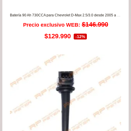
Batería 90 Ah 730CCA para Chevrolet D-Max 2.5/3.0 desde 2005 a 2020 – Garantía 8 meses
$
146.990
Precio exclusivo WEB:
El
El
$
129.990
-12%
precio
precio
original
actual
era:
es:
$146.990.
$129.990.