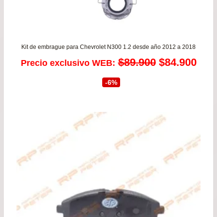
Kit de embrague para Chevrolet N300 1.2 desde año 2012 a 2018
El
El
$
89.900
$
84.900
Precio exclusivo WEB:
precio
prec
-6%
original
actu
era:
es:
$89.900.
$84.