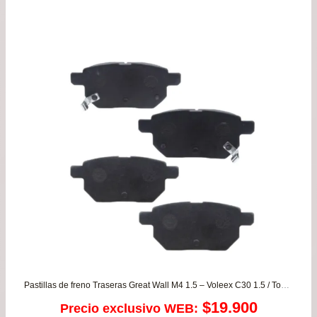
era:
es:
$67.900.
$62.
Pastillas de freno Traseras Great Wall M4 1.5 – Voleex C30 1.5 / Toyota Auris – Corolla desde 2007 a 2017 – Urban Cruiser
$
19.900
Precio exclusivo WEB: