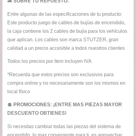
🚗 SOBRE TU REPUESTO:
$64
Entre algunas de las especificaciones de tu producto:
Este producto juego de cables de bujías de encendido,
la caja contiene los 2 cables de bujía para los vehículos
que aplican. Los cables son marca STUTZER, gran
calidad a un precio accesible a todos nuestros clientes
Todos los precios por ítem incluyen IVA
*Recuerda que estos precios son exclusivos para
compra online y no necesariamente son los mismos en
local físico
💲​ PROMOCIONES: ¡ENTRE MAS PIEZAS MAYOR
DESCUENTO OBTIENES!
Si necesitas cambiar todas las piezas del sistema de
encendido, lo mas conveniente para ti, es aprovechar