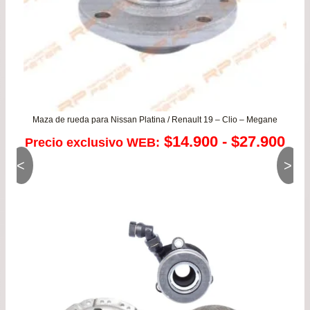
Maza de rueda para Nissan Platina / Renault 19 – Clio – Megane
Ra
$
14.900
-
$
27.900
Precio exclusivo WEB:
<
>
de
pre
de
$14
has
$27