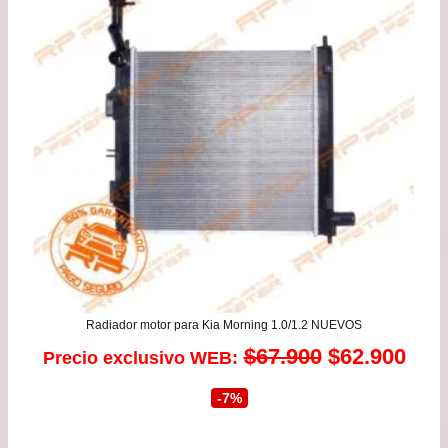
Radiador motor para Kia Morning 1.0/1.2 NUEVOS
El
El
$
67.900
$
62.900
Precio exclusivo WEB:
precio
prec
-7%
original
actu