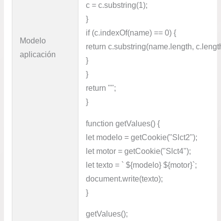
c = c.substring(1);
}
if (c.indexOf(name) == 0) {
Modelo
return c.substring(name.length, c.lengt
aplicación
}
}
return "";
}
function getValues() {
let modelo = getCookie("Slct2");
let motor = getCookie("Slct4");
let texto = ` ${modelo} ${motor}`;
document.write(texto);
}
getValues();