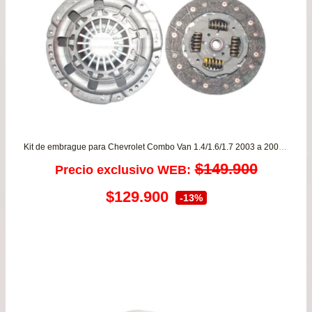
Kit de embrague para Chevrolet Combo Van 1.4/1.6/1.7 2003 a 2005 – Astra 1.8 desde año 2007 a 2013
$
149.900
Precio exclusivo WEB:
El
El
$
129.900
-13%
precio
precio
original
actual
era:
es:
$149.900.
$129.900.