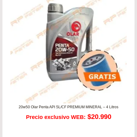
de
$22
has
$43
20w50 Olar Penta API SL/CF PREMIUM MINERAL – 4 Litros
$
20.990
Precio exclusivo WEB: