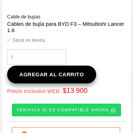
Cable de bujias
Cables de bujía para BYD F3 – Mitsubishi Lancer
1.6
✅ Stock en tienda
CABLES
DE
BUJÍA
PARA
AGREGAR AL CARRITO
BYD
F3
$
13.900
Precio exclusivo WEB:
–
MITSUBISHI
LANCER
VERIFICA SI ES COMPATIBLE AHORA
1.6
CANTIDAD
INGRESE SU PATENTE: