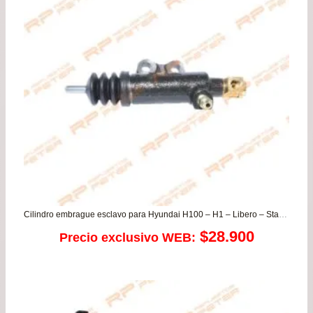
$22
has
$42
Cilindro embrague esclavo para Hyundai H100 – H1 – Libero – Starex / Kia Frontier
$
28.900
Precio exclusivo WEB: