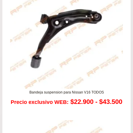
Bandeja suspension para Nissan V16 TODOS
Ra
$
22.900
-
$
43.500
Precio exclusivo WEB:
de
pre