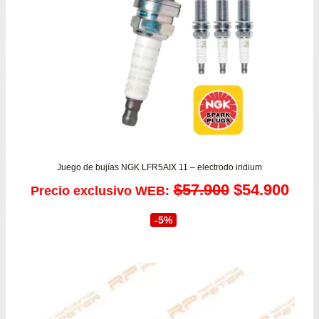
Juego de bujías NGK LFR5AIX 11 – electrodo iridium
El
El
$
57.900
$
54.900
Precio exclusivo WEB:
precio
prec
-5%
original
actu
era:
es:
$57.900.
$54.