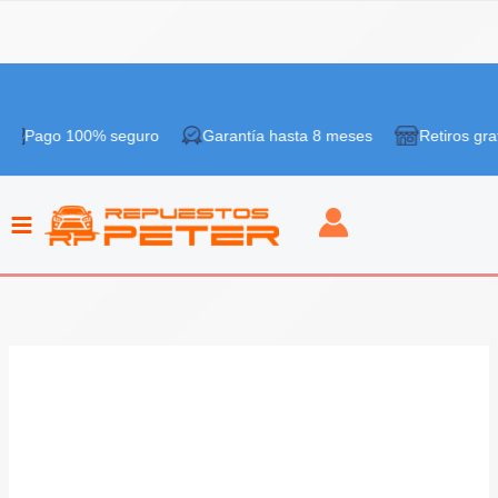
Ir
al
 100% seguro
Garantía hasta 8 meses
Retiros gratis en ti
contenido