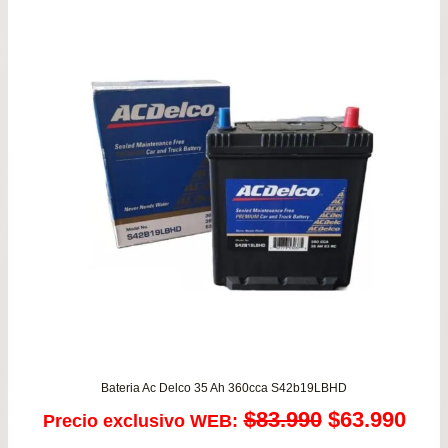
Bateria Ac Delco 35 Ah 360cca S42b19LBHD
El
El
$
83.990
$
63.990
Precio exclusivo WEB: