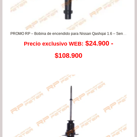
PROMO RP – Bobina de encendido para Nissan Qashqai 1.6 – Sentra 2.0 – Tiida / Renault Koleos 2.5 – Laguna 2.0
$
24.900
-
Precio exclusivo WEB:
Rango
$
108.900
de
precios:
desde
$24.900
hasta
$108.900