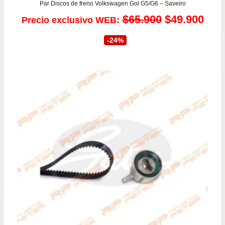
Par Discos de freno Volkswagen Gol G5/G6 – Saveiro
El
El
$
65.900
$
49.900
Precio exclusivo WEB:
precio
prec
-24%
original
actu
era:
es:
$65.900.
$49.