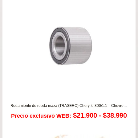
Rodamiento de rueda maza (TRASERO) Chery Iq 800/1.1 – Chevrolet Aveo 1.4 – Sail 1.4 – Spark GT 1.2
Ra
$
21.900
-
$
38.990
Precio exclusivo WEB:
de