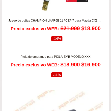
Juego de bujías CHAMPION LKAR6B 11 / CEP 7 para Mazda CX3 2.0 – CX5 2.0 – Mazda 2 1.5 – Mazda 3 2.0 desde 2012 a 2019
El
El
$
21.900
$
18.900
Precio exclusivo WEB:
precio
prec
-14%
original
actu
era:
es:
Piola de embrague para PIOLA-EMB MODELO XXX
El
El
$
18.900
$
16.900
Precio exclusivo WEB:
$21.900.
$18.
precio
prec
-11%
original
actu
era:
es:
$18.900.
$16.