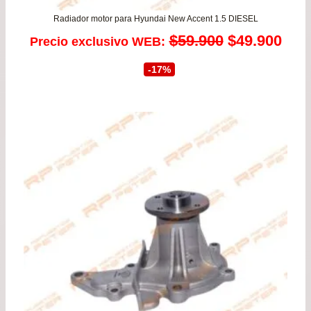
Radiador motor para Hyundai New Accent 1.5 DIESEL
El
El
$
59.900
$
49.900
Precio exclusivo WEB:
precio
prec
-17%
original
actu
era:
es:
$59.900.
$49.