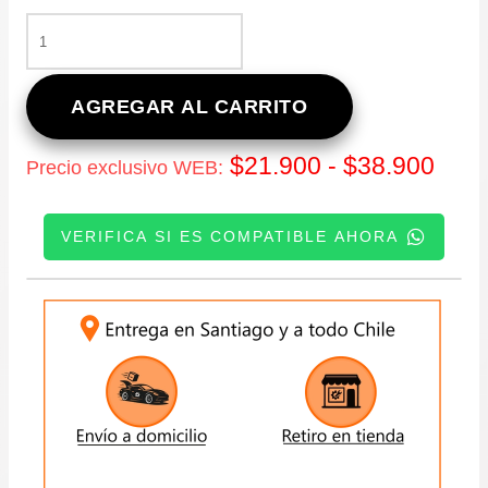
PROMO
RP
-
JUNTA
AGREGAR AL CARRITO
DE
HOMOCINÉTICA
Ran
$
21.900
-
$
38.900
Precio exclusivo WEB:
PARA
CHERY
de
IQ
VERIFICA SI ES COMPATIBLE AHORA
800/1.1
prec
DESDE
AÑO
INGRESE SU PATENTE:
des
2008
A
$21.
2014
CANTIDAD
hast
$38.
ENVIAR