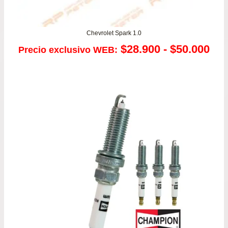
Chevrolet Spark 1.0
Ra
$
28.900
-
$
50.000
Precio exclusivo WEB:
de
pre
de
$28
has
$50