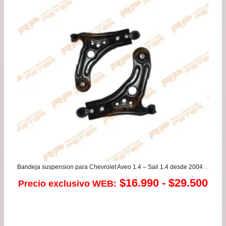
$39.900.
$37.
Bandeja suspension para Chevrolet Aveo 1.4 – Sail 1.4 desde 2004 a 2017
Ra
$
16.990
-
$
29.500
Precio exclusivo WEB:
de
pre