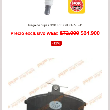
Juego de bujías NGK IRIDIO ILKAR7B-11
El
El
$
72.900
$
64.900
Precio exclusivo WEB:
precio
prec
-11%
original
actu
era:
es:
$72.900.
$64.