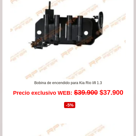
Bobina de encendido para Kia Rio I/II 1.3
El
El
$
39.900
$
37.900
Precio exclusivo WEB:
precio
prec
-5%
original
actu
era:
es: