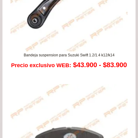
Bandeja suspension para Suzuki Swift 1.2/1.4 k12/k14
Ra
$
43.900
-
$
83.900
Precio exclusivo WEB:
de
pre
de
$43
has