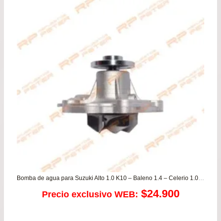
pre
de
$21
has
$38
Bomba de agua para Suzuki Alto 1.0 K10 – Baleno 1.4 – Celerio 1.0 – Ciaz 1.4 – Dzire New 1.2 – Ertiga 1.4 – Ignis 1.2- S-Presso 1.0 – Swift 1.2 – Swift 1.4 – Vitara 1.4 / CHANGAN MD201
$
24.900
Precio exclusivo WEB: