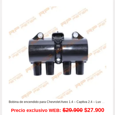
Bobina de encendido para Chevrolet Aveo 1.4 – Captiva 2.4 – Luv 2.2 – Montana – Optra 1.8 – Spark 1.0 – Spark GT – Vivant 1.6 – Daewoo Nubira
El
El
$
29.900
$
27.900
Precio exclusivo WEB: