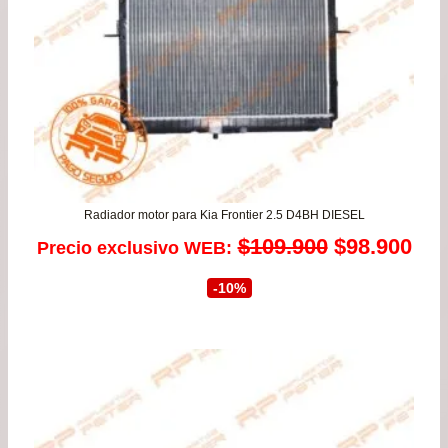
Radiador motor para Kia Frontier 2.5 D4BH DIESEL
El
El
$
109.900
$
98.900
Precio exclusivo WEB:
precio
pre
-10%
original
act
era:
es:
$109.900.
$98