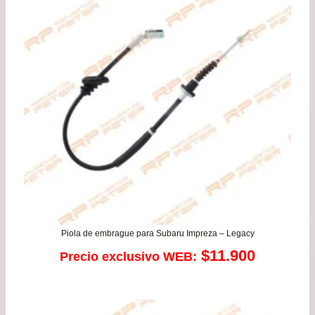
$39.900.
$34.
Piola de embrague para Subaru Impreza – Legacy
$
11.900
Precio exclusivo WEB: