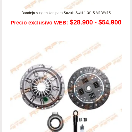
Bandeja suspension para Suzuki Swift 1.3/1.5 M13/M15
Ra
$
28.900
-
$
54.900
Precio exclusivo WEB:
de
pre
de
$28
has
$54