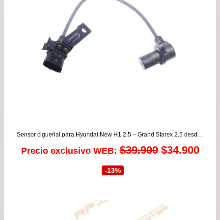
Sensor cigueñal para Hyundai New H1 2.5 – Grand Starex 2.5 desde 2008 a 2020 ORIGINAL
El
El
$
39.900
$
34.900
Precio exclusivo WEB:
precio
prec
-13%
original
actu
era:
es: