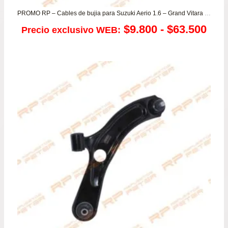
PROMO RP – Cables de bujia para Suzuki Aerio 1.6 – Grand Vitara – Ignis – Jimny – Swift 1.3/1.5 – SX4
Ran
$
9.800
-
$
63.500
Precio exclusivo WEB:
de
prec
des
$9.
has
$63