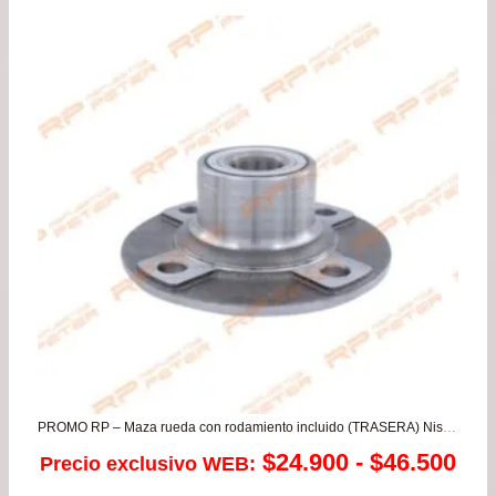
PROMO RP – Maza rueda con rodamiento incluido (TRASERA) Nissan Almera – Sentra 1.8 / Samsung SM3
Ra
$
24.900
-
$
46.500
Precio exclusivo WEB: