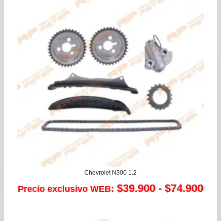
Chevrolet N300 1.2
Ra
$
39.900
-
$
74.900
Precio exclusivo WEB:
de