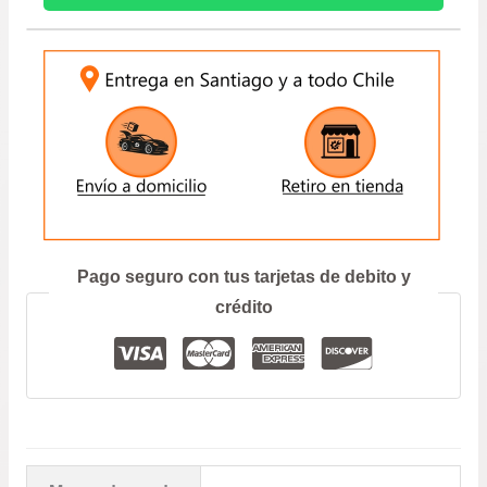
prec
M13/15
–
INGRESE SU PATENTE:
des
K12/14
CANTIDAD
$16.
hast
$29.
ENVIAR
Prefiero hablar por teléfono
Pago seguro con tus tarjetas de debito y
crédito