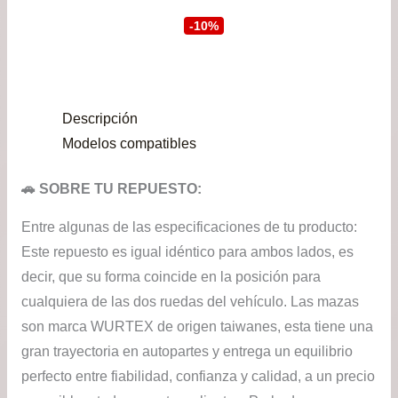
precio
prec
-10%
original
actu
era:
es:
Descripción
$49.900.
$44.
Modelos compatibles
🚗 SOBRE TU REPUESTO:
Entre algunas de las especificaciones de tu producto:
Este repuesto es igual idéntico para ambos lados, es
decir, que su forma coincide en la posición para
cualquiera de las dos ruedas del vehículo. Las mazas
son marca WURTEX de origen taiwanes, esta tiene una
gran trayectoria en autopartes y entrega un equilibrio
perfecto entre fiabilidad, confianza y calidad, a un precio