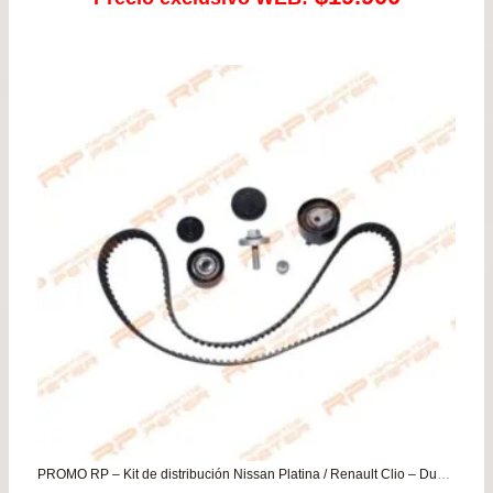
PROMO RP – Kit de distribución Nissan Platina / Renault Clio – Duster – Kangoo – Logan – Megane – Sandero – Scenic – Symbol (16v)