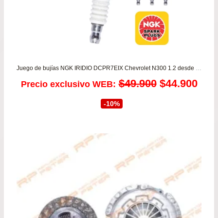
Juego de bujías NGK IRIDIO DCPR7EIX Chevrolet N300 1.2 desde 2011 a 2020 – Chevrolet N400 1.5 Max desde 2020 a 2025
El
El
$
49.900
$
44.900
Precio exclusivo WEB:
precio
prec
-10%
original
actu
era:
es:
$49.900.
$44.