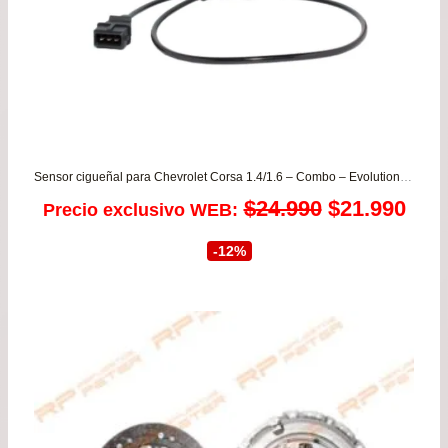
Sensor cigueñal para Chevrolet Corsa 1.4/1.6 – Combo – Evolution 1.8 para todos los años
El
El
$
24.990
$
21.990
Precio exclusivo WEB:
precio
prec
-12%
original
actu
era:
es:
$24.990.
$21.