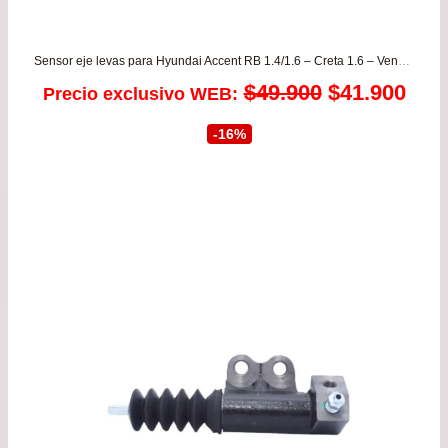
Sensor eje levas para Hyundai Accent RB 1.4/1.6 – Creta 1.6 – Venue 1.6 – Veloster desde 2011 a 2022 ORIGINAL
El
El
$
49.900
$
41.900
Precio exclusivo WEB:
precio
prec
-16%
original
actu
era:
es:
$49.900.
$41.