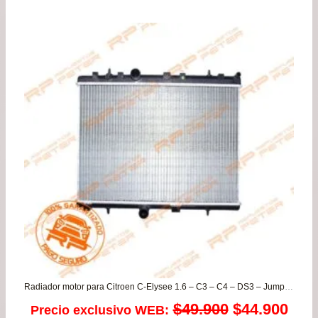
de
pre
de
$24
has
$46
Radiador motor para Citroen C-Elysee 1.6 – C3 – C4 – DS3 – Jumpy / Peugeot 2008 – 207 – 208 – 3008 – 301 – 307 – 308 – Expert
El
El
$
49.900
$
44.900
Precio exclusivo WEB: