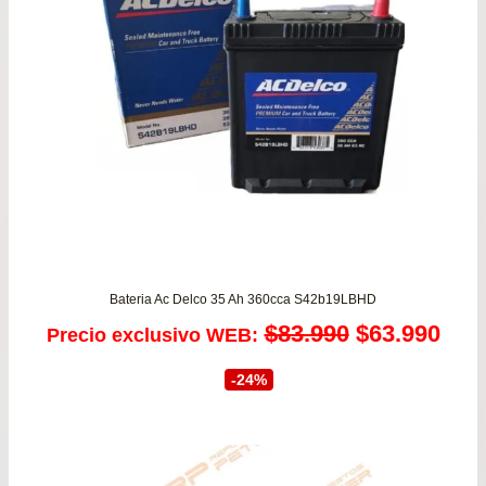
Bateria Ac Delco 35 Ah 360cca S42b19LBHD
El
El
$
83.990
$
63.990
Precio exclusivo WEB:
precio
prec
-24%
original
actu
era:
es: