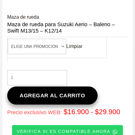
Maza de rueda
Maza de rueda para Suzuki Aerio – Baleno –
Swift M13/15 – K12/14
Limpiar
MAZA
DE
RUEDA
PARA
AGREGAR AL CARRITO
SUZUKI
AERIO
Ran
$
16.900
-
$
29.900
Precio exclusivo WEB:
–
BALENO
de
–
VERIFICA SI ES COMPATIBLE AHORA
SWIFT