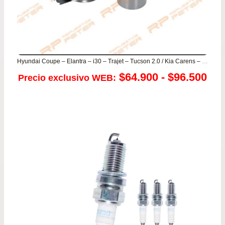
Hyundai Coupe – Elantra – i30 – Trajet – Tucson 2.0 / Kia Carens – Spectra – Sportage 2.0
Ra
$
64.900
-
$
96.500
Precio exclusivo WEB:
de
pre
de
$64
has
$96