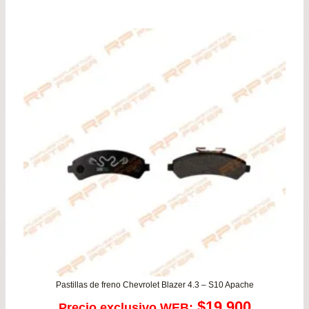
de
precios:
desde
$111.990
hasta
$126.990
Pastillas de freno Chevrolet Blazer 4.3 – S10 Apache
$
19.900
Precio exclusivo WEB: