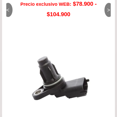
$
78.900
-
Precio exclusivo WEB:
<
>
Rango
$
104.900
de
precios:
desde
$78.900
hasta
$104.900