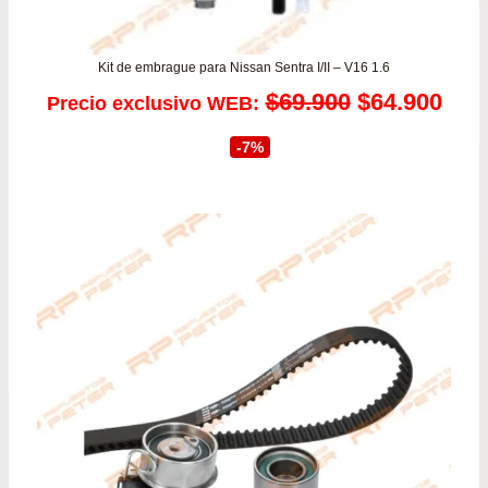
Kit de embrague para Nissan Sentra I/II – V16 1.6
El
El
$
69.900
$
64.900
Precio exclusivo WEB:
precio
prec
-7%
original
actu
era:
es:
$69.900.
$64.