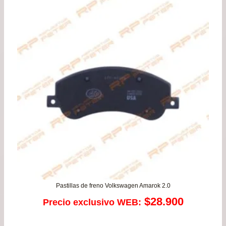
pre
de
$39
has
$74
Pastillas de freno Volkswagen Amarok 2.0
$
28.900
Precio exclusivo WEB: