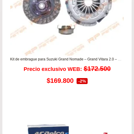
Kit de embrague para Suzuki Grand Nomade – Grand Vitara 2.0 – Rugby 97-05
$
172.500
Precio exclusivo WEB:
El
El
$
169.800
-2%
precio
precio
original
actual
era:
es:
$172.500.
$169.800.