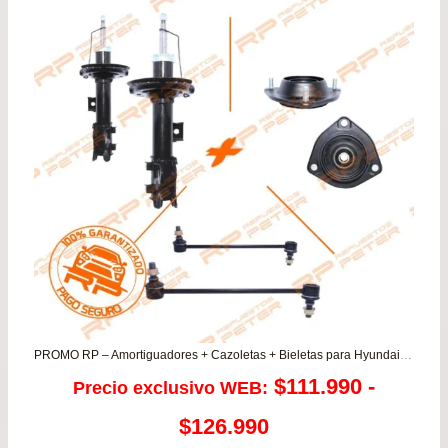
$83.990.
$63.
PROMO RP – Amortiguadores + Cazoletas + Bieletas para Hyundai Elantra 1.6/1.8
$
111.990
-
Precio exclusivo WEB:
Rango
$
126.990