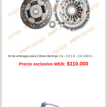
Kit de embrague para Citroen Berlingo 1.6 – C3 1.6 – C4 1.6/2.0 – C5 2.0 – Jumper 2.0 – Jumpy 1.6 – Xsara 1.6/2.0 / Peugeot 307 2.0 – 406 2.0 – Boxer 2.0 – Expert 1.6 – Partner 1.6
$
110.000
Precio exclusivo WEB: