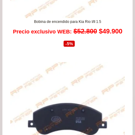
Bobina de encendido para Kia Rio I/II 1.5
El
El
$
52.800
$
49.900
Precio exclusivo WEB:
precio
prec
-5%
original
actu
era:
es:
$52.800.
$49.