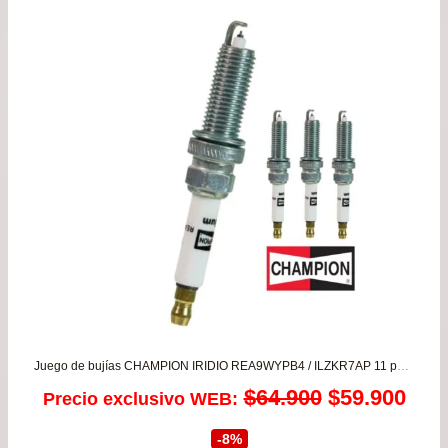
pre
de
$36
has
$58
Juego de bujías CHAMPION IRIDIO REA9WYPB4 / ILZKR7AP 11 para Nissan March 1.6 – Tiida 1.6 – Versa 1.6 – Qashqai 1.6/2.0
El
El
$
64.900
$
59.900
Precio exclusivo WEB:
precio
prec
-8%