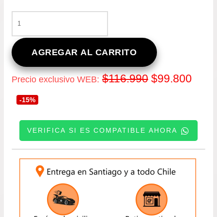
KIT
DE
EMBRAGUE
PARA
AGREGAR AL CARRITO
KIA
SOUL
El
El
$
116.990
$
99.800
Precio exclusivo WEB:
1.6
DESDE
precio
prec
-15%
2009
A
original
actua
2016
VERIFICA SI ES COMPATIBLE AHORA
-
era:
es:
KOUP
1.6
INGRESE SU PATENTE:
$116.990.
$99.
VALEO
CANTIDAD