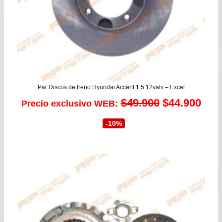
Par Discos de freno Hyundai Accent 1.5 12valv – Excel
El
El
$
49.900
$
44.900
Precio exclusivo WEB:
precio
prec
-10%
original
actu
era:
es:
$49.900.
$44.