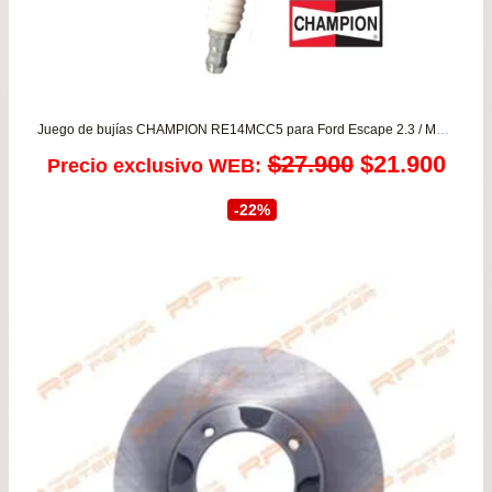
Juego de bujías CHAMPION RE14MCC5 para Ford Escape 2.3 / Mazda CX7 2.3 – CX9 3.5/3.7
El
El
$
27.900
$
21.900
Precio exclusivo WEB:
precio
prec
-22%
original
actu
era:
es:
$27.900.
$21.