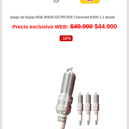
Juego de bujías NGK IRIDIO DCPR7EIX Chevrolet N300 1.2 desde 2011 a 2020 – Chevrolet N400 1.5 Max desde 2020 a 2025
El
El
$
49.900
$
44.900
Precio exclusivo WEB:
precio
prec
-10%
original
actu
era:
es:
$49.900.
$44.