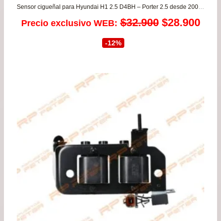
Sensor cigueñal para Hyundai H1 2.5 D4BH – Porter 2.5 desde 2005 a 2010 / Kia Besta 2.5 KOREA
El
El
$
32.900
$
28.900
Precio exclusivo WEB:
precio
prec
-12%
original
actu
era:
es:
$32.900.
$28.