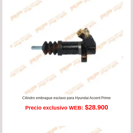
$52.900.
$49.
Cilindro embrague esclavo para Hyundai Accent Prime
$
28.900
Precio exclusivo WEB: