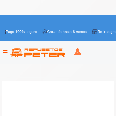
Ir
¡Oferta!
al
 100% seguro
Garantía hasta 8 meses
Retiros gratis en ti
contenido