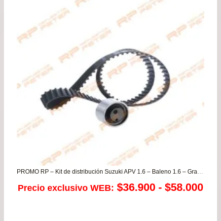
PROMO RP – Kit de distribución Suzuki APV 1.6 – Baleno 1.6 – Grand Vitara 1.6 – Swift 1.6 – Vitara 1.6
Ra
$
36.900
-
$
58.000
Precio exclusivo WEB:
de