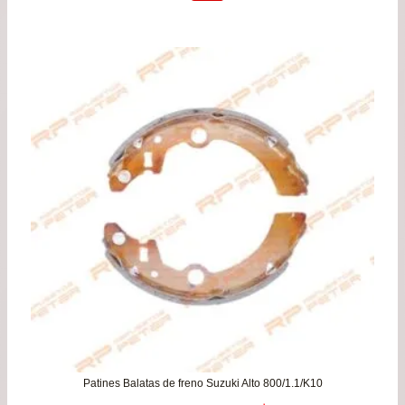
original
actu
era:
es:
$64.900.
$59.
Patines Balatas de freno Suzuki Alto 800/1.1/K10