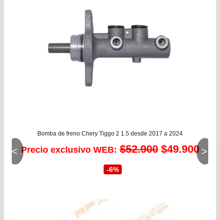
Bomba de freno Chery Tiggo 2 1.5 desde 2017 a 2024
El
El
$
52.900
$
49.900
Precio exclusivo WEB:
<
>
precio
prec
-6%
original
actu
era:
es: