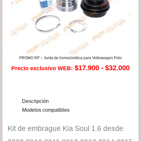
PROMO RP – Junta de homocinética para Volkswagen Polo
Ra
$
17.900
-
$
32.000
Precio exclusivo WEB:
de
pre
Descripción
de
Modelos compatibles
$17
Kit de embrague Kia Soul 1.6 desde
has