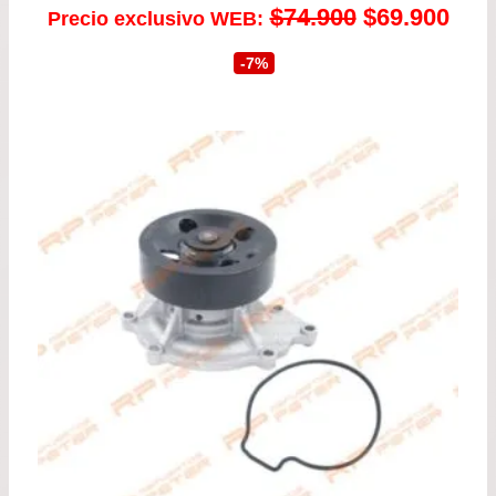
El
El
$
74.900
$
69.900
Precio exclusivo WEB:
precio
prec
-7%
original
actu
era:
es:
$74.900.
$69.