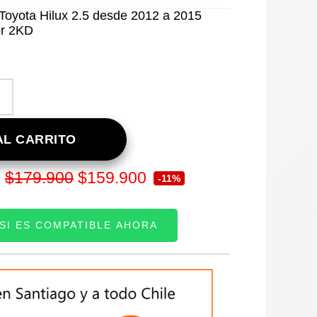
Toyota Hilux 2.5 desde 2012 a 2015
or 2KD
L CARRITO
El
El
$
179.900
$
159.900
:
-11%
precio
precio
 SI ES COMPATIBLE AHORA
original
actual
era:
es:
TE:
$179.900.
$159.900.