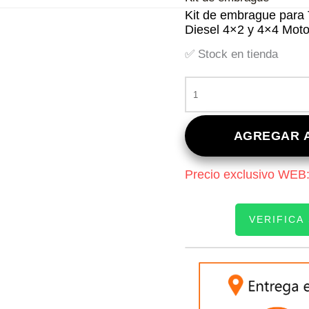
Kit de embrague para 
Diesel 4×2 y 4×4 Mot
✅ Stock en tienda
KIT
DE
EMBRAGUE
PARA
AGREGAR A
TOYOTA
HILUX
Precio exclusivo WEB
2.5
DESDE
2012
VERIFICA
A
2015
DIESEL
INGRESE SU PATEN
4X2
Y
4X4