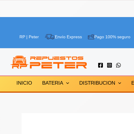
Ir
¡Oferta!
al
RP | Peter
Envío Express
Pago 100% seguro
contenido
INICIO
BATERIA
DISTRIBUCION