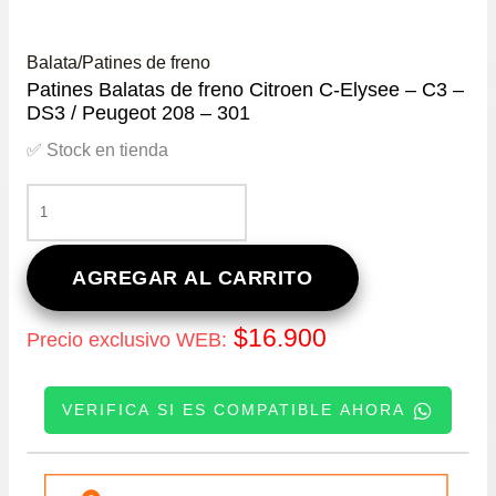
Balata/Patines de freno
Patines Balatas de freno Citroen C-Elysee – C3 –
DS3 / Peugeot 208 – 301
✅ Stock en tienda
PATINES
BALATAS
DE
FRENO
AGREGAR AL CARRITO
CITROEN
C-
$
16.900
Precio exclusivo WEB:
ELYSEE
–
C3
VERIFICA SI ES COMPATIBLE AHORA
–
DS3
/
INGRESE SU PATENTE:
PEUGEOT