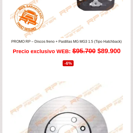
PROMO RP – Discos freno + Pastillas MG MG3 1.5 (Tipo Hatchback)
El
El
$
95.700
$
89.900
Precio exclusivo WEB:
precio
prec
-6%
original
actu
era:
es:
$95.700.
$89.