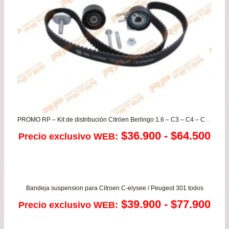
PROMO RP – Kit de distribución Citröen Berlingo 1.6 – C3 – C4 – C5 / Peugeot 207 – 3008 – 307- 308 – Expert – Partner 1.6 …más
Ra
$
36.900
-
$
64.500
Precio exclusivo WEB:
de
pre
Bandeja suspension para Citroen C-elysee / Peugeot 301 todos
de
Ra
$
39.900
-
$
77.900
Precio exclusivo WEB:
$36
de