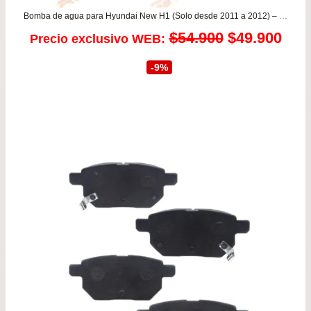
Bomba de agua para Hyundai New H1 (Solo desde 2011 a 2012) – Starex 2.5 – Porter / Kia Sorento
El
El
$
54.900
$
49.900
Precio exclusivo WEB:
precio
prec
-9%
original
actu
era:
es:
$54.900.
$49.