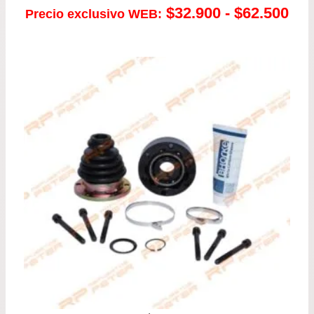
Ra
$
32.900
-
$
62.500
Precio exclusivo WEB:
de
pre
de
$32
has
$62