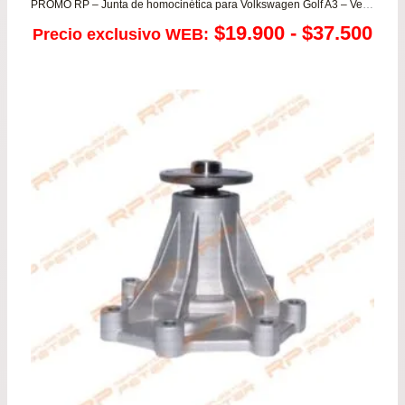
PROMO RP – Junta de homocinética para Volkswagen Golf A3 – Vento (CAJA)
Ra
$
19.900
-
$
37.500
Precio exclusivo WEB:
de
pre
de
$19
has
$37