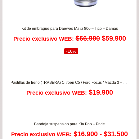
Kit de embrague para Daewoo Matiz 800 – Tico – Damas
El
El
$
66.900
$
59.900
Precio exclusivo WEB:
precio
prec
-10%
original
actu
era:
es:
Pastillas de freno (TRASERA) Citroen C5 / Ford Focus / Mazda 3 – 5 / Peugeot 508 / VOLVO
$66.900.
$59.
$
19.900
Precio exclusivo WEB:
Bandeja suspension para Kia Pop – Pride
Ra
$
16.900
-
$
31.500
Precio exclusivo WEB: