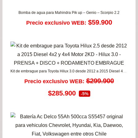
has
$32
Bomba de agua para Mahindra Pik up – Genio – Scorpio 2.2
$
59.900
Precio exclusivo WEB:
Kit de embrague para Toyota Hilux 3.0 desde 2012 a 2015 Diesel 4×4 Motor 1KD EXEDY
$
299.900
Precio exclusivo WEB:
El
El
$
285.900
-5%
precio
precio
original
actual
era:
es: