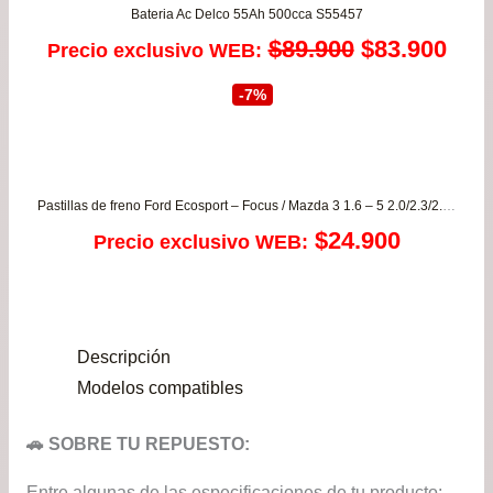
$299.900.
$285.900.
Bateria Ac Delco 55Ah 500cca S55457
El
El
$
89.900
$
83.900
Precio exclusivo WEB:
precio
prec
-7%
original
actu
era:
es:
Pastillas de freno Ford Ecosport – Focus / Mazda 3 1.6 – 5 2.0/2.3/2.3 / VOLVO
$89.900.
$83.
$
24.900
Precio exclusivo WEB:
Descripción
Modelos compatibles
🚗 SOBRE TU REPUESTO:
Entre algunas de las especificaciones de tu producto: