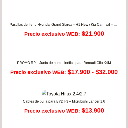
de
pre
Pastillas de freno Hyundai Grand Starex – H1 New / Kia Carnival – Grand Carnival
de
$
21.900
Precio exclusivo WEB:
$16
has
$31
PROMO RP – Junta de homocinética para Renault Clio K4M
Ra
$
17.900
-
$
32.000
Precio exclusivo WEB:
de
pre
Cables de bujía para BYD F3 – Mitsubishi Lancer 1.6
de
$
13.900
Precio exclusivo WEB:
$17