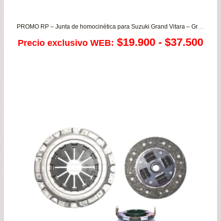
has
pre
$64
PROMO RP – Junta de homocinética para Suzuki Grand Vitara – Grand Nomade
de
Ra
$
19.900
-
$
37.500
Precio exclusivo WEB:
$39
de
has
pre
$77
de
$19
has
$37