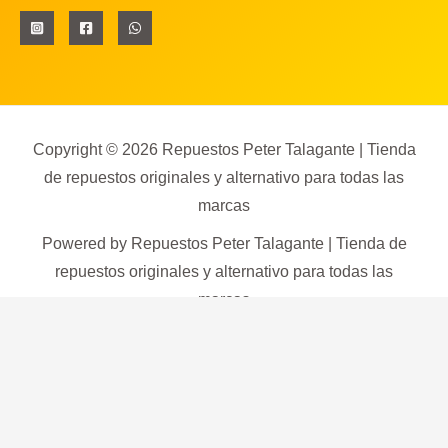
Copyright © 2026 Repuestos Peter Talagante | Tienda
de repuestos originales y alternativo para todas las
marcas
Powered by Repuestos Peter Talagante | Tienda de
repuestos originales y alternativo para todas las
marcas
✅
Stock
PATINES
AGREGAR
BALATAS
AL
en
CARRITO
DE
tienda
0
FRENO
CITROEN