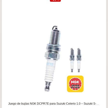
original
actu
era:
es:
$49.900.
$44.
Juego de bujías NGK DCPR7E para Suzuki Celerio 1.0 – Suzuki S-presso 1.0 desde 2009 hasta 2024