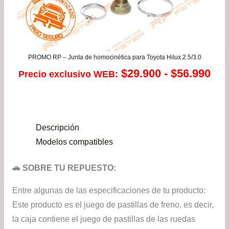
PROMO RP – Junta de homocinética para Toyota Hilux 2.5/3.0
Ra
$
29.900
-
$
56.990
Precio exclusivo WEB:
de
pre
Descripción
de
Modelos compatibles
$29
🚗 SOBRE TU REPUESTO:
has
Entre algunas de las especificaciones de tu producto:
$56
Este producto es el juego de pastillas de freno, es decir,
la caja contiene el juego de pastillas de las ruedas