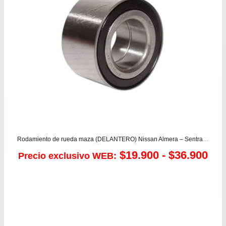
hasta
$151.990
Rodamiento de rueda maza (DELANTERO) Nissan Almera – Sentra II – V16 / Toyota Carina – Celica – Corolla – Corona – Rav4
Ra
$
19.900
-
$
36.900
Precio exclusivo WEB:
de
pre
de