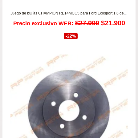
Juego de bujías CHAMPION RE14MCC5 para Ford Ecosport 1.6 desde 2003 a 2018 – Fiesta 1.6 – Ka 1.0/1.6
El
El
$
27.900
$
21.900
Precio exclusivo WEB:
precio
prec
-22%
original
actu
era:
es:
$27.900.
$21.