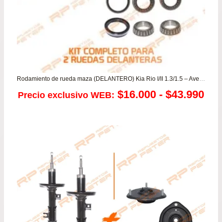
Rodamiento de rueda maza (DELANTERO) Kia Rio I/II 1.3/1.5 – Avella – Pride – Pop
Ra
$
16.000
-
$
43.990
Precio exclusivo WEB:
de
pre
de
$16
has
$43