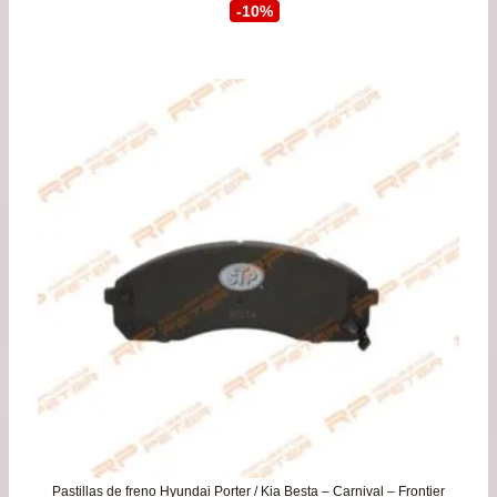
precio
prec
-10%
original
actu
era:
es:
$49.900.
$44.
Pastillas de freno Hyundai Porter / Kia Besta – Carnival – Frontier