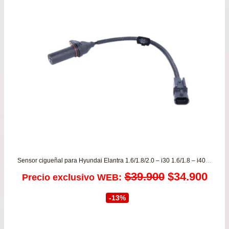
$19
has
$36
Sensor cigueñal para Hyundai Elantra 1.6/1.8/2.0 – i30 1.6/1.8 – i40 2.0 desde 2007 a 2020 ORIGINAL
El
El
$
39.900
$
34.900
Precio exclusivo WEB:
precio
prec
-13%
original
actu