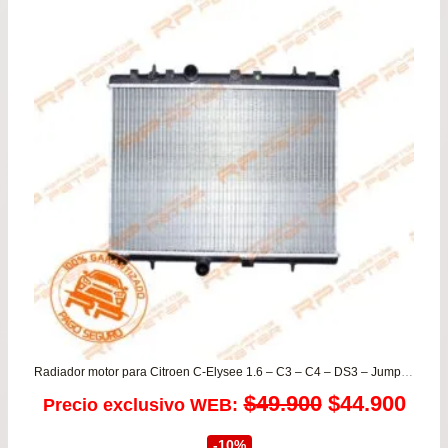
era:
es:
$39.900.
$34.
Radiador motor para Citroen C-Elysee 1.6 – C3 – C4 – DS3 – Jumpy / Peugeot 2008 – 207 – 208 – 3008 – 301 – 307 – 308 – Expert
El
El
$
49.900
$
44.900
Precio exclusivo WEB:
precio
prec
-10%