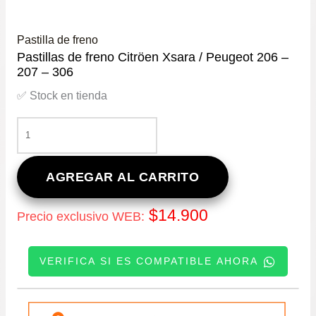
Pastilla de freno
Pastillas de freno Citröen Xsara / Peugeot 206 –
207 – 306
✅ Stock en tienda
PASTILLAS
DE
FRENO
CITRÖEN
AGREGAR AL CARRITO
XSARA
/
$
14.900
Precio exclusivo WEB:
PEUGEOT
206
–
VERIFICA SI ES COMPATIBLE AHORA
207
–
306
INGRESE SU PATENTE:
CANTIDAD