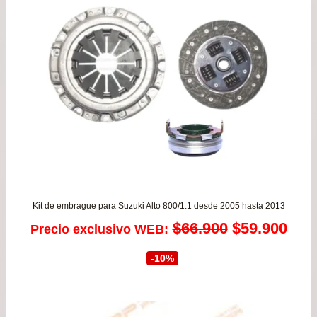
Kit de embrague para Suzuki Alto 800/1.1 desde 2005 hasta 2013
El
El
$
66.900
$
59.900
Precio exclusivo WEB:
precio
prec
-10%
original
actu
era:
es: