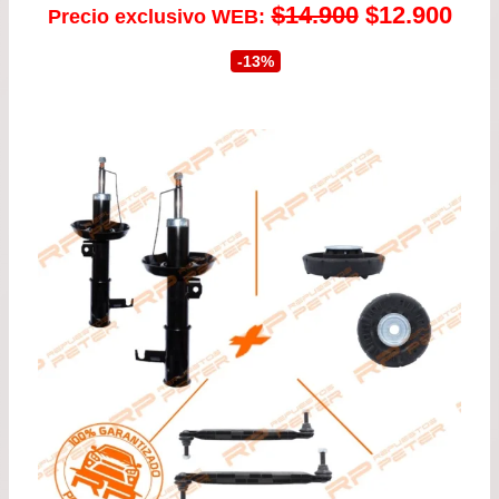
El
El
$
14.900
$
12.900
Precio exclusivo WEB:
precio
prec
-13%
original
actu
era:
es:
$14.900.
$12.