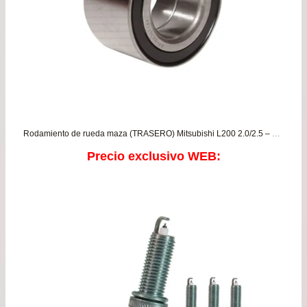
Rodamiento de rueda maza (TRASERO) Mitsubishi L200 2.0/2.5 – L200 Dakar – Katana – Work 2.5 – Montero 2.5/3.0 – Montero Sport – Pajero
Precio exclusivo WEB: