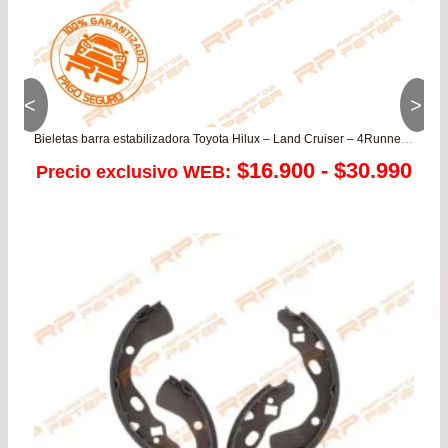
<
>
Bieletas barra estabilizadora Toyota Hilux – Land Cruiser – 4Runner – Fortuner
Ra
$
16.900
-
$
30.990
Precio exclusivo WEB:
de
pre
de
$16
has
$30