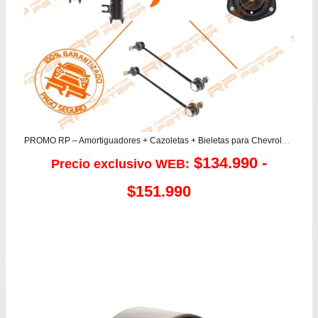
PROMO RP – Amortiguadores + Cazoletas + Bieletas para Chevrolet Vivant 1.6 Daewoo Rezzo 1.6
$
134.990
-
Precio exclusivo WEB:
Rango
$
151.990
de
precios:
desde
$134.990