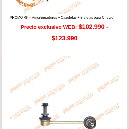
PROMO RP – Amortiguadores + Cazoletas + Bieletas para Chevrolet Cruze 1.8 Orlando
$
102.990
-
Precio exclusivo WEB:
Rango
$
123.990
de
precios:
desde
$102.990
hasta
$123.990