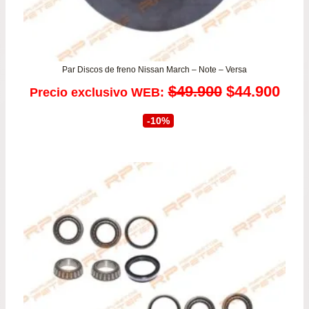
Par Discos de freno Nissan March – Note – Versa
El
El
$
49.900
$
44.900
Precio exclusivo WEB:
precio
prec
-10%
original
actu
era:
es:
$49.900.
$44.