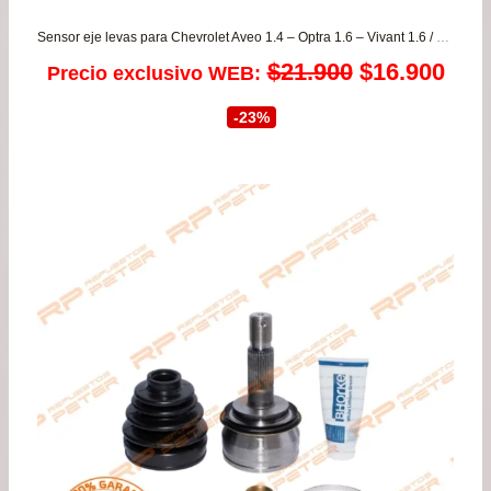
Sensor eje levas para Chevrolet Aveo 1.4 – Optra 1.6 – Vivant 1.6 / Daewoo Nubira para todos los años
El
El
$
21.900
$
16.900
Precio exclusivo WEB:
precio
prec
-23%
original
actu
era:
es:
$21.900.
$16.