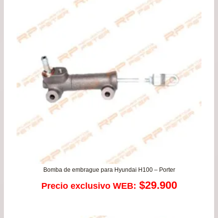
$66.900.
$59.
Bomba de embrague para Hyundai H100 – Porter
$
29.900
Precio exclusivo WEB: