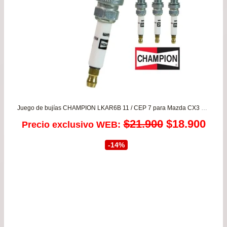
Juego de bujías CHAMPION LKAR6B 11 / CEP 7 para Mazda CX3 2.0 – CX5 2.0 – Mazda 2 1.5 – Mazda 3 2.0 desde 2012 a 2019
El
El
$
21.900
$
18.900
Precio exclusivo WEB:
precio
prec
-14%
original
actu
era:
es:
$21.900.
$18.