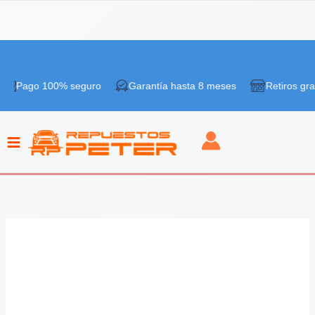
Ir
al
go 100% seguro
Garantía hasta 8 meses
Retiros gratis en 
contenido