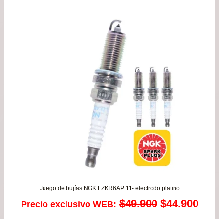
Juego de bujías NGK LZKR6AP 11- electrodo platino
El
El
$
49.900
$
44.900
Precio exclusivo WEB: