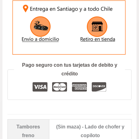
$69.900.
$64.9
ENVIAR
Prefiero hablar por teléfono
Pago seguro con tus tarjetas de debito y
crédito
Tambores
(Sin maza) - Lado de chofer y
freno
copiloto