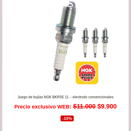
de
$17
has
$32
Juego de bujías NGK BKR5E 11 – electrodo convencionales
El
El
$
11.000
$
9.900
Precio exclusivo WEB:
precio
prec
-10%
original
actu