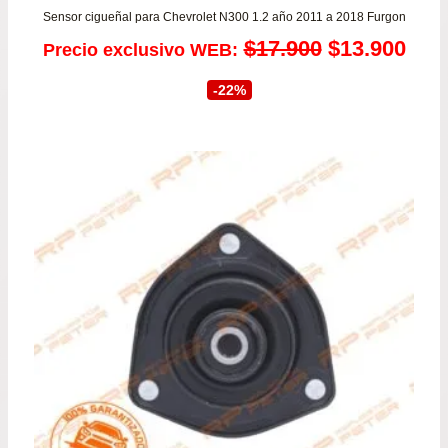
Sensor cigueñal para Chevrolet N300 1.2 año 2011 a 2018 Furgon
El
El
$
17.900
$
13.900
Precio exclusivo WEB:
precio
prec
-22%
original
actu
era:
es:
$17.900.
$13.