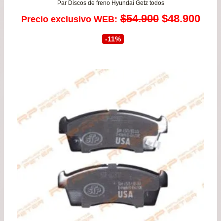
Par Discos de freno Hyundai Getz todos
El
El
$
54.900
$
48.900
Precio exclusivo WEB:
precio
prec
-11%
original
actu
era:
es:
$54.900.
$48.