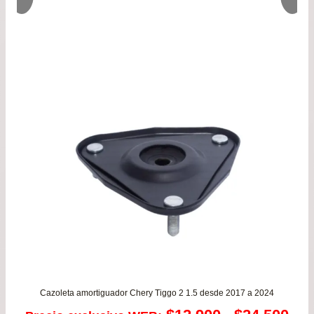
original
actu
era:
es:
$22.900.
$19.
Cazoleta amortiguador Chery Tiggo 2 1.5 desde 2017 a 2024