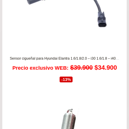
Sensor cigueñal para Hyundai Elantra 1.6/1.8/2.0 – i30 1.6/1.8 – i40 2.0 desde 2007 a 2020 ORIGINAL
El
El
$
39.900
$
34.900
Precio exclusivo WEB:
precio
prec
-13%
original
actu
era:
es:
$39.900.
$34.