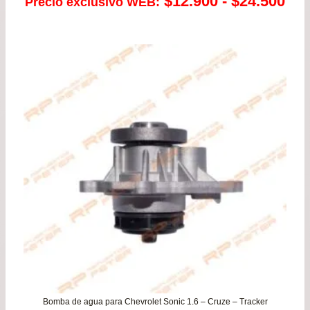
Ra
$
12.900
-
$
24.500
Precio exclusivo WEB:
de
pre
de
$12
has
$24
Bomba de agua para Chevrolet Sonic 1.6 – Cruze – Tracker