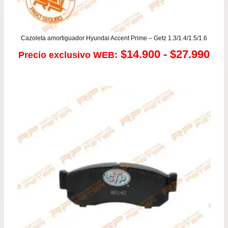
Cazoleta amortiguador Hyundai Accent Prime – Getz 1.3/1.4/1.5/1.6
Ra
$
14.900
-
$
27.990
Precio exclusivo WEB:
de
pre
de
$14
has
$27