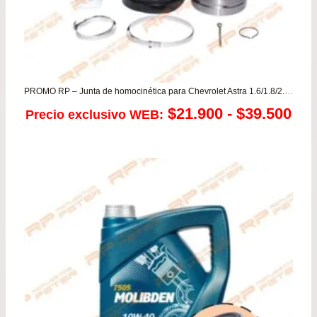
PROMO RP – Junta de homocinética para Chevrolet Astra 1.6/1.8/2.0 – Optra 1.6/1.8/2.0
Ra
$
21.900
-
$
39.500
Precio exclusivo WEB:
de
pre
de
$21
has
$39