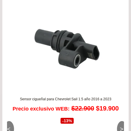
$27.900.
$21.
Sensor cigueñal para Chevrolet Sail 1.5 año 2016 a 2023
El
El
$
22.900
$
19.900
Precio exclusivo WEB:
precio
prec
-13%
<
>