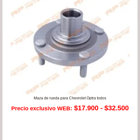
Maza de rueda para Chevrolet Optra todos
Ra
$
17.900
-
$
32.500
Precio exclusivo WEB:
de
pre