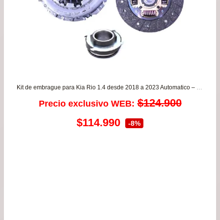
Kit de embrague para Kia Rio 1.4 desde 2018 a 2023 Automatico – CAJA SEXTA VALEO
$
124.900
Precio exclusivo WEB:
El
El
$
114.990
-8%
precio
precio
original
actual
era:
es:
$124.900.
$114.990.