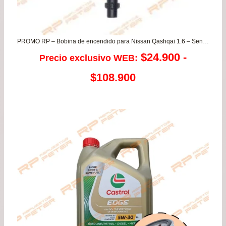
PROMO RP – Bobina de encendido para Nissan Qashqai 1.6 – Sentra 2.0 – Tiida / Renault Koleos 2.5 – Laguna 2.0
$
24.900
-
Precio exclusivo WEB:
Rango
$
108.900
de
precios:
desde
$24.900
hasta
$108.900