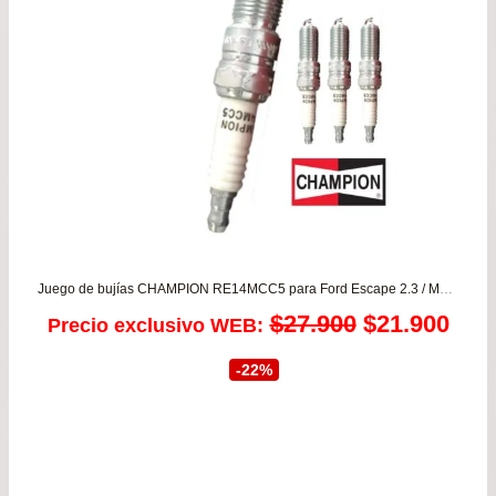
Juego de bujías CHAMPION RE14MCC5 para Ford Escape 2.3 / Mazda CX7 2.3 – CX9 3.5/3.7
El
El
$
27.900
$
21.900
Precio exclusivo WEB:
precio
prec
-22%
original
actu
era:
es: