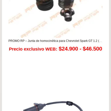
PROMO RP – Junta de homocinética para Chevrolet Spark GT 1.2 (CAJA)
Ra
$
24.900
-
$
46.500
Precio exclusivo WEB:
de
pre
de
$24
has
$46