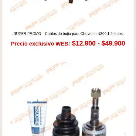
SUPER PROMO – Cables de bujía para Chevrolet N300 1.2 todos
Ra
$
12.900
-
$
49.900
Precio exclusivo WEB:
de
pre
de
$12
has
$49