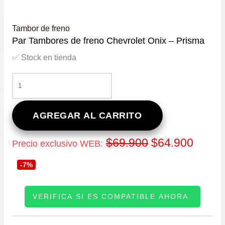
Tambor de freno
Par Tambores de freno Chevrolet Onix – Prisma
✅ Stock en tienda
PAR
TAMBORES
DE
FRENO
AGREGAR AL CARRITO
CHEVROLET
ONIX
El
El
$
69.900
$
64.900
Precio exclusivo WEB:
–
PRISMA
precio
precio
-7%
CANTIDAD
original
actual
VERIFICA SI ES COMPATIBLE AHORA
era:
es:
INGRESE SU PATENTE: