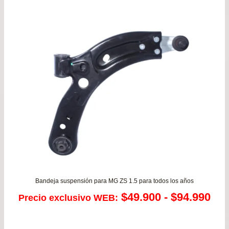
Bandeja suspensión para MG ZS 1.5 para todos los años
Ra
$
49.900
-
$
94.990
Precio exclusivo WEB:
de