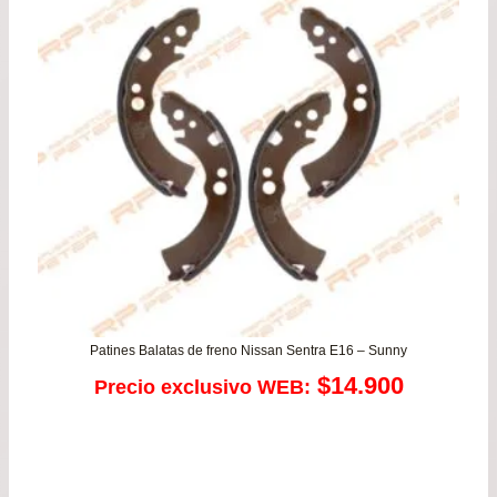
de
$14
has
$27
Patines Balatas de freno Nissan Sentra E16 – Sunny
$
14.900
Precio exclusivo WEB: