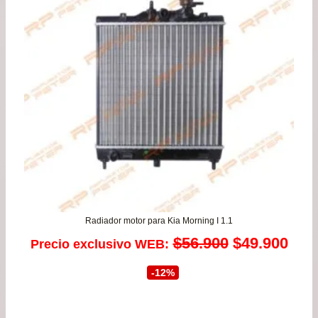
Radiador motor para Kia Morning I 1.1
El
El
$
56.900
$
49.900
Precio exclusivo WEB:
precio
prec
-12%
original
actu