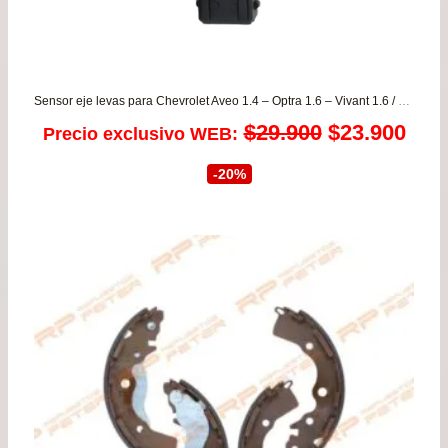
Sensor eje levas para Chevrolet Aveo 1.4 – Optra 1.6 – Vivant 1.6 / Daewoo Nubira para todos los años KOREA
El
El
$
29.900
$
23.900
Precio exclusivo WEB:
precio
prec
-20%
original
actu
era:
es:
$29.900.
$23.