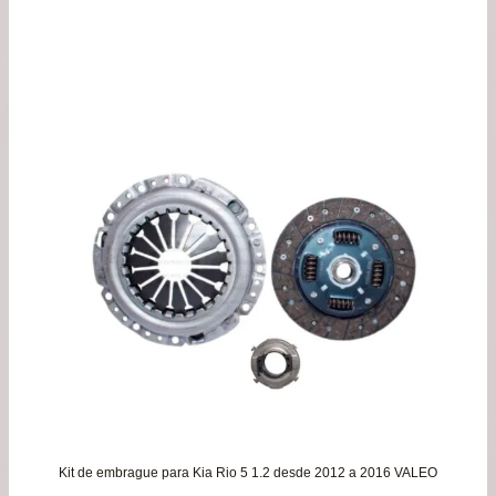
de
pre
de
$21
has
$39
Kit de embrague para Kia Rio 5 1.2 desde 2012 a 2016 VALEO