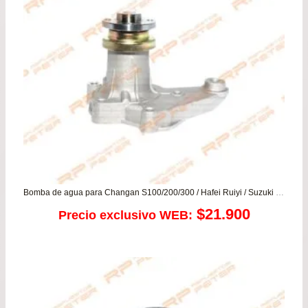
Bomba de agua para Changan S100/200/300 / Hafei Ruiyi / Suzuki Carry – Cervo – Fronte – ST90 – Maruti – SJ410
$
21.900
Precio exclusivo WEB: