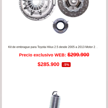
Kit de embrague para Toyota Hilux 2.5 desde 2005 a 2013 Motor 2KD Diesel 4×2 y 4×4 EXEDY
$
299.900
Precio exclusivo WEB:
El
El
$
285.900
-5%
precio
precio
original
actual
era:
es:
$299.900.
$285.900.