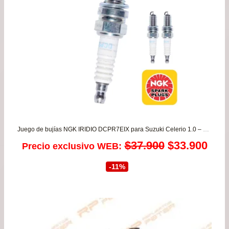
Juego de bujías NGK IRIDIO DCPR7EIX para Suzuki Celerio 1.0 – Suzuki S-presso 1.0 desde 2009 hasta 2024
El
El
$
37.900
$
33.900
Precio exclusivo WEB:
precio
prec
-11%
original
actu
era:
es:
$37.900.
$33.