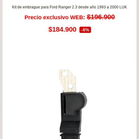
Kit de embrague para Ford Ranger 2.3 desde año 1993 a 2000 LUK
$
196.900
Precio exclusivo WEB:
El
El
$
184.900
-6%
precio
precio
original
actual
era:
es:
$196.900.
$184.900.