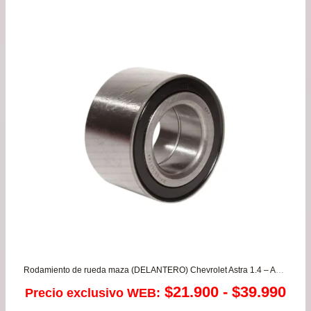
era:
es:
$56.900.
$49.
Rodamiento de rueda maza (DELANTERO) Chevrolet Astra 1.4 – Aveo 1.4 – Sail 1.4 – Spark GT 1.2
Ra
$
21.900
-
$
39.990
Precio exclusivo WEB: