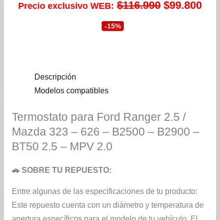
El
El
$
116.990
$
99.800
Precio exclusivo WEB:
precio
pre
-15%
original
act
era:
es:
Descripción
$116.990.
$99
Modelos compatibles
Termostato para Ford Ranger 2.5 /
Mazda 323 – 626 – B2500 – B2900 –
BT50 2.5 – MPV 2.0
🚗 SOBRE TU REPUESTO:
Entre algunas de las especificaciones de tu producto:
Este repuesto cuenta con un diámetro y temperatura de
apertura específicos para el modelo de tu vehículo. El