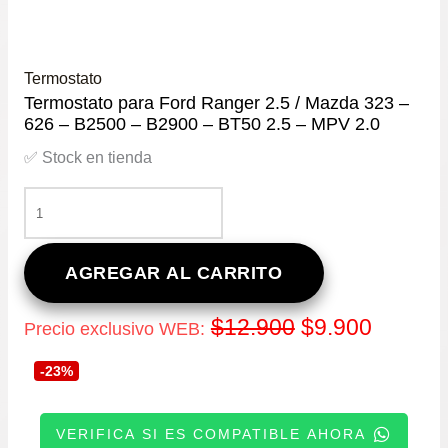
Termostato
Termostato para Ford Ranger 2.5 / Mazda 323 –
626 – B2500 – B2900 – BT50 2.5 – MPV 2.0
✅ Stock en tienda
TERMOSTATO
PARA
FORD
RANGER
AGREGAR AL CARRITO
2.5
/
El
El
$
12.900
$
9.900
Precio exclusivo WEB:
MAZDA
323
precio
precio
-23%
–
626
original
actual
–
VERIFICA SI ES COMPATIBLE AHORA
B2500