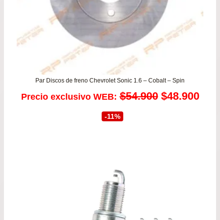
Par Discos de freno Chevrolet Sonic 1.6 – Cobalt – Spin
El
El
$
54.900
$
48.900
Precio exclusivo WEB:
precio
prec
-11%
original
actu
era:
es:
$54.900.
$48.