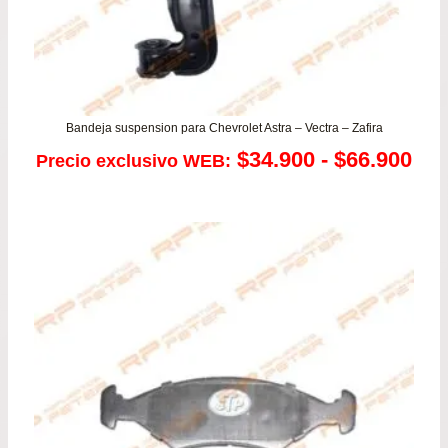
Bandeja suspension para Chevrolet Astra – Vectra – Zafira
Ra
$
34.900
-
$
66.900
Precio exclusivo WEB:
de
pre
de
$34
has
$66