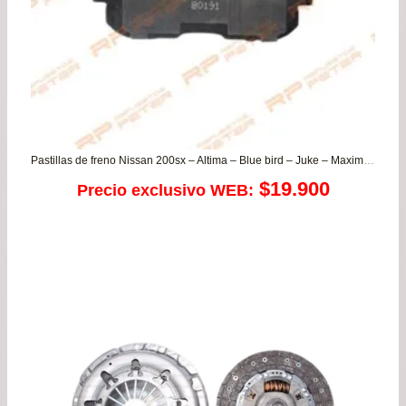
Pastillas de freno Nissan 200sx – Altima – Blue bird – Juke – Maxima – Primera – Sentra 2.0 / Samsung SM5 – SM7 – SQ5 / Suzuki Sx4
$
19.900
Precio exclusivo WEB: