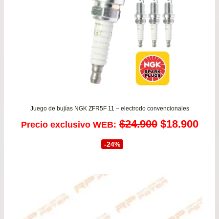
Juego de bujías NGK ZFR5F 11 – electrodo convencionales
El
El
$
24.900
$
18.900
Precio exclusivo WEB:
precio
prec
-24%
original
actu
era:
es:
$24.900.
$18.