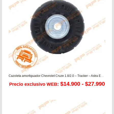
Cazoleta amortiguador Chevrolet Cruze 1.8/2.0 – Tracker – Astra Enjoy
Ra
$
14.900
-
$
27.990
Precio exclusivo WEB:
de
pre