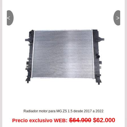
pre
de
<
>
$49
has
$94
Radiador motor para MG ZS 1.5 desde 2017 a 2022
El
El
$
64.900
$
62.000
Precio exclusivo WEB: