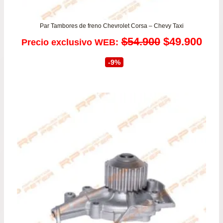
Par Tambores de freno Chevrolet Corsa – Chevy Taxi
El
El
$
54.900
$
49.900
Precio exclusivo WEB:
precio
prec
-9%
original
actu
era:
es:
$54.900.
$49.