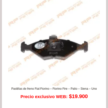
pre
de
$19
has
$36
Pastillas de freno Fiat Fiorino – Fiorino Fire – Palio – Siena – Uno
$
19.900
Precio exclusivo WEB: