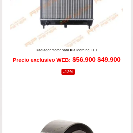
Radiador motor para Kia Morning I 1.1
El
El
$
56.900
$
49.900
Precio exclusivo WEB:
precio
prec
-12%
original
actu
era:
es:
$56.900.
$49.