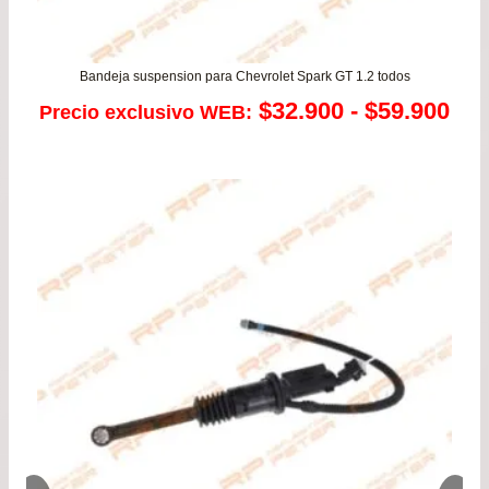
Bandeja suspension para Chevrolet Spark GT 1.2 todos
Ra
$
32.900
-
$
59.900
Precio exclusivo WEB:
de
pre
de
$32
has
$59