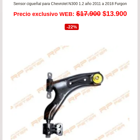
Sensor cigueñal para Chevrolet N300 1.2 año 2011 a 2018 Furgon
El
El
$
17.900
$
13.900
Precio exclusivo WEB:
precio
prec
-22%
original
actu
era:
es:
$17.900.
$13.