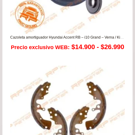
Cazoleta amortiguador Hyundai Accent RB – i10 Grand – Verna / Kia Morning – Rio 3/4/5 – Soluto
Ra
$
14.900
-
$
26.990
Precio exclusivo WEB:
de
pre
de
$14
has
$26