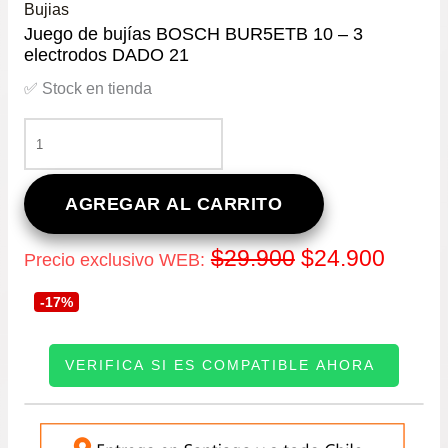
Bujias
Juego de bujías BOSCH BUR5ETB 10 – 3
electrodos DADO 21
✅ Stock en tienda
JUEGO
DE
BUJÍAS
BOSCH
AGREGAR AL CARRITO
BUR5ETB
10
El
El
$
29.900
$
24.900
Precio exclusivo WEB:
-
3
precio
precio
-17%
ELECTRODOS
DADO
original
actual
21
VERIFICA SI ES COMPATIBLE AHORA
CANTIDAD
era:
es:
INGRESE SU PATENTE:
$29.900.
$24.9