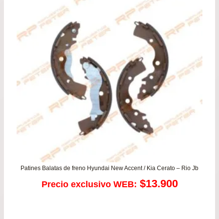
$66.900.
$59.
Patines Balatas de freno Hyundai New Accent / Kia Cerato – Rio Jb
$
13.900
Precio exclusivo WEB: