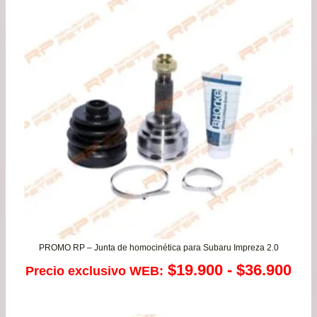
de
$47
has
$68
PROMO RP – Junta de homocinética para Subaru Impreza 2.0
Ra
$
19.900
-
$
36.900
Precio exclusivo WEB:
de