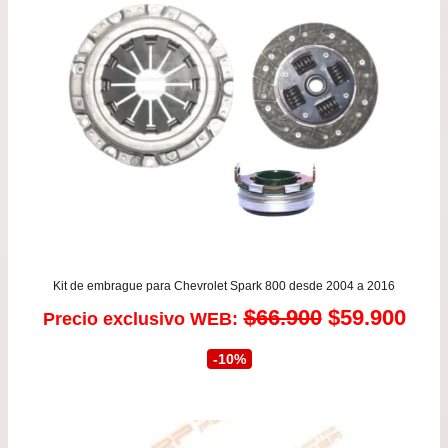
has
$42
Kit de embrague para Chevrolet Spark 800 desde 2004 a 2016
El
El
$
66.900
$
59.900
Precio exclusivo WEB:
precio
prec
-10%
original
actu
era:
es: