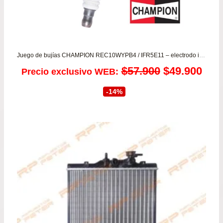
Juego de bujías CHAMPION REC10WYPB4 / IFR5E11 – electrodo iridium
El
El
$
57.900
$
49.900
Precio exclusivo WEB:
precio
prec
-14%
original
actu
era:
es:
$57.900.
$49.