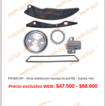
desde
$26.900
hasta
$107.500
PROMO RP – Kit de distribución Hyundai Accent RB – Elantra / Kia Cerato – Rio 3/4/5 1.4
Ra
$
47.500
-
$
68.900
Precio exclusivo WEB:
de
pre