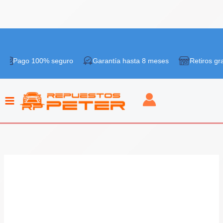
Ir
¡Oferta!
al
go 100% seguro
Garantía hasta 8 meses
Retiros gratis en
contenido