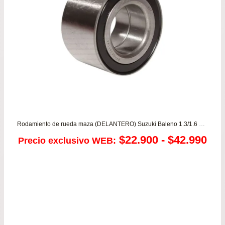
Rodamiento de rueda maza (DELANTERO) Suzuki Baleno 1.3/1.6 – Swift 1.3
Ra
$
22.900
-
$
42.990
Precio exclusivo WEB:
de
pre
de
$22