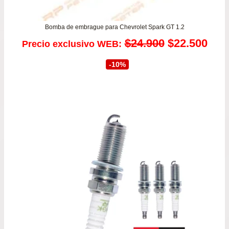
Bomba de embrague para Chevrolet Spark GT 1.2
El
El
$
24.900
$
22.500
Precio exclusivo WEB:
precio
prec
-10%
original
actu
era:
es:
$24.900.
$22.