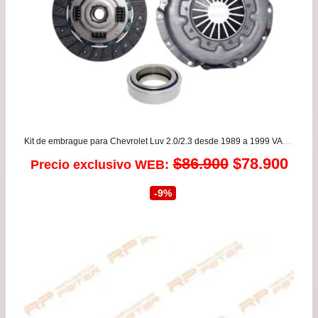
Kit de embrague para Chevrolet Luv 2.0/2.3 desde 1989 a 1999 VALEO
El
El
$
86.900
$
78.900
Precio exclusivo WEB:
precio
prec
-9%
original
actu
era:
es:
$86.900.
$78.