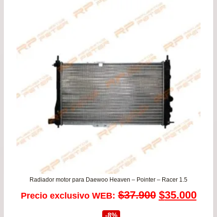
Radiador motor para Daewoo Heaven – Pointer – Racer 1.5
El
El
$
37.900
$
35.000
Precio exclusivo WEB:
precio
prec
-8%