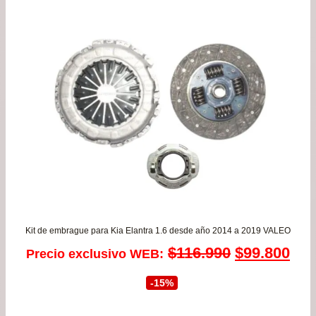
Kit de embrague para Kia Elantra 1.6 desde año 2014 a 2019 VALEO
El
El
$
116.990
$
99.800
Precio exclusivo WEB:
precio
pre
-15%
original
act