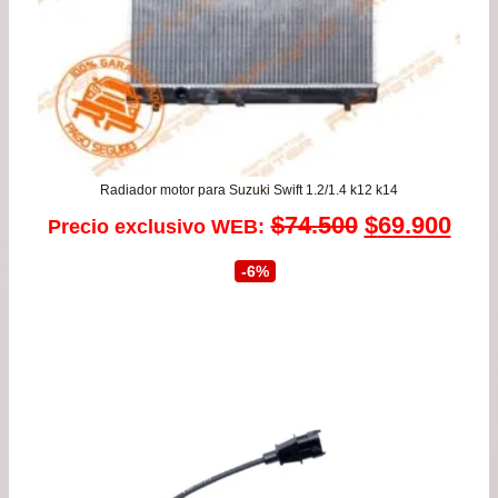
Radiador motor para Suzuki Swift 1.2/1.4 k12 k14
El
El
$
74.500
$
69.900
Precio exclusivo WEB:
precio
prec
-6%
original
actu
era:
es:
$74.500.
$69.