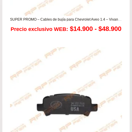
SUPER PROMO – Cables de bujía para Chevrolet Aveo 1.4 – Vivant 1.6 / DAEWOO Nubira 1.6 – Rezzo
Ra
$
14.900
-
$
48.900
Precio exclusivo WEB:
de
pre
de
$14
has
$48