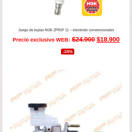
Juego de bujías NGK ZFR5F 11 – electrodo convencionales
El
El
$
24.900
$
18.900
Precio exclusivo WEB:
precio
prec
-24%
original
actu
era:
es:
$24.900.
$18.