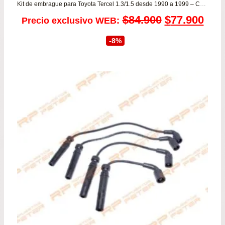
Kit de embrague para Toyota Tercel 1.3/1.5 desde 1990 a 1999 – Corolla 1.3/1.6 VALEO
El
El
$
84.900
$
77.900
Precio exclusivo WEB:
precio
prec
-8%
original
actu
era:
es:
$84.900.
$77.