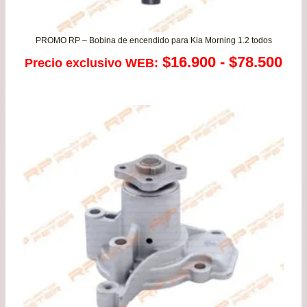
PROMO RP – Bobina de encendido para Kia Morning 1.2 todos
Ra
$
16.900
-
$
78.500
Precio exclusivo WEB:
de
pre
de
$16
has
$78