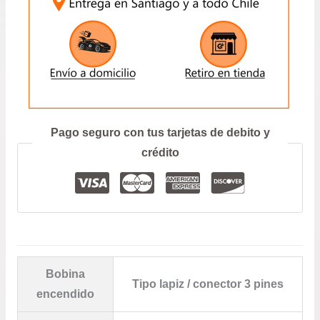
–
$29
MAZDA
3
has
1.6/2.0
CANTIDAD
$12
ENVIAR
Prefiero hablar por teléfono
Pago seguro con tus tarjetas de debito y
crédito
Bobina
Tipo lapiz / conector 3 pines
encendido