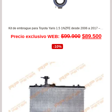
Kit de embrague para Toyota Yaris 1.5 1NZFE desde 2006 a 2017 – Corolla 1.6 3ZZFE desde 2002 a 2011
El
El
$
99.900
$
89.500
Precio exclusivo WEB:
precio
prec
-10%
original
actu
era:
es:
$99.900.
$89.