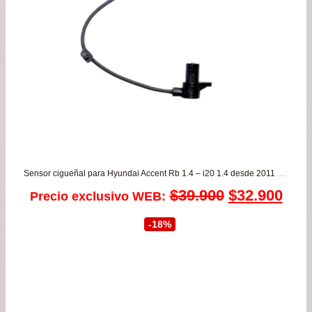
Sensor cigueñal para Hyundai Accent Rb 1.4 – i20 1.4 desde 2011 a 2020 ORIGINAL
El
El
$
39.900
$
32.900
Precio exclusivo WEB:
precio
prec
-18%
original
actu
era:
es:
$39.900.
$32.