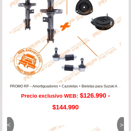
PROMO RP – Amortiguadores + Cazoletas + Bieletas para Suzuki Aerio 1.6/2.0/2.3
$
126.990
-
Precio exclusivo WEB:
Rango
$
144.990
de
<
>
precios: