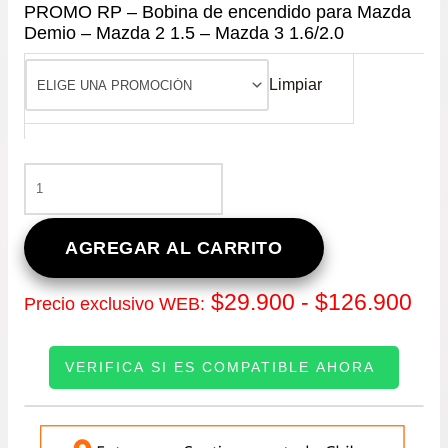
PROMO RP – Bobina de encendido para Mazda
Demio – Mazda 2 1.5 – Mazda 3 1.6/2.0
Limpiar
PROMO
RP
-
BOBINA
AGREGAR AL CARRITO
DE
ENCENDIDO
Ra
$
29.900
-
$
126.900
Precio exclusivo WEB:
PARA
MAZDA
de
DEMIO
VERIFICA SI ES COMPATIBLE AHORA
–
pre
MAZDA
2
INGRESE SU PATENTE:
de
1.5