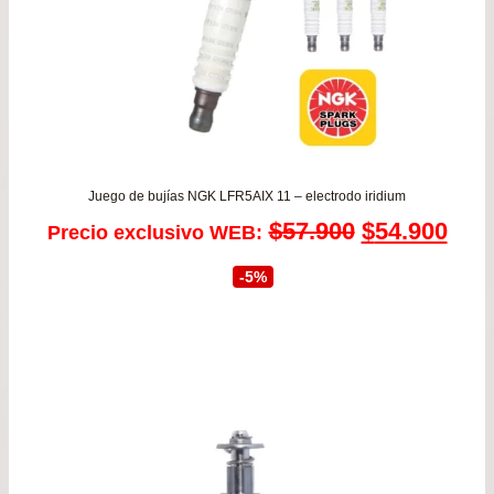
Juego de bujías NGK LFR5AIX 11 – electrodo iridium
El
El
$
57.900
$
54.900
Precio exclusivo WEB:
precio
prec
-5%
original
actu
era:
es:
$57.900.
$54.