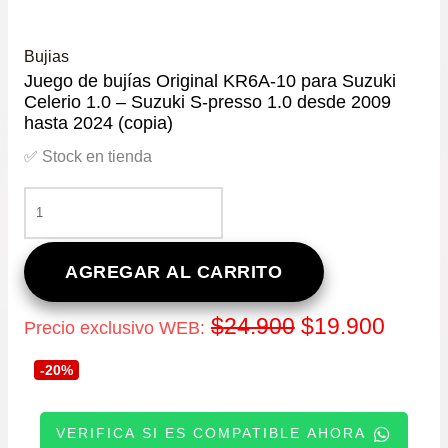
Bujias
Juego de bujías Original KR6A-10 para Suzuki
Celerio 1.0 – Suzuki S-presso 1.0 desde 2009
hasta 2024 (copia)
✅ Stock en tienda
JUEGO
DE
BUJÍAS
ORIGINAL
AGREGAR AL CARRITO
KR6A-
10
El
El
$
24.900
$
19.900
Precio exclusivo WEB:
PARA
SUZUKI
precio
precio
-20%
CELERIO
1.0
original
actual
-
VERIFICA SI ES COMPATIBLE AHORA
SUZUKI