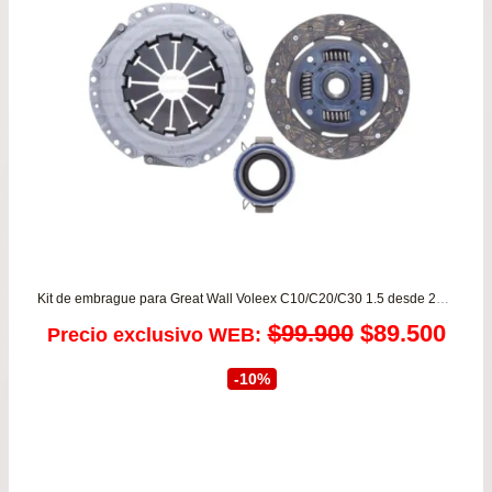
has
$54
Kit de embrague para Great Wall Voleex C10/C20/C30 1.5 desde 2012 a 2021 VALEO
El
El
$
99.900
$
89.500
Precio exclusivo WEB:
precio
prec
-10%
original
actu
era:
es: