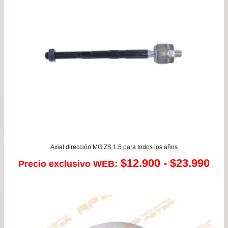
has
$32
Axial dirección MG ZS 1.5 para todos los años
Ra
$
12.900
-
$
23.990
Precio exclusivo WEB:
de
pre
de