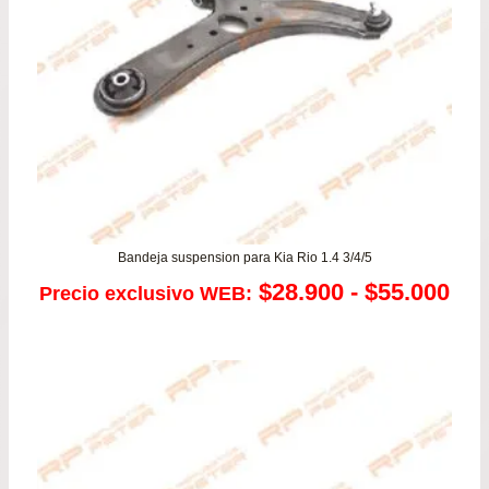
Bandeja suspension para Kia Rio 1.4 3/4/5
Ra
$
28.900
-
$
55.000
Precio exclusivo WEB:
de
pre
de
$28