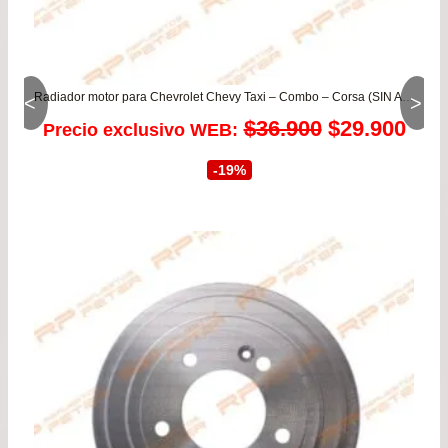
Radiador motor para Chevrolet Chevy Taxi – Combo – Corsa (SIN AIRE ACONDICIONADO)
<
>
El
El
$
36.900
$
29.900
Precio exclusivo WEB:
precio
prec
-19%
original
actu
era:
es:
$36.900.
$29.