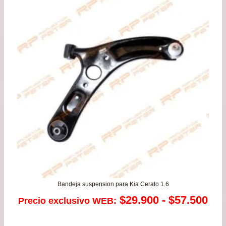
era:
es:
$49.900.
$44.
Bandeja suspension para Kia Cerato 1.6
Ra
$
29.900
-
$
57.500
Precio exclusivo WEB:
de