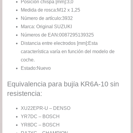
Posición chispa [mm]:
3,0
Medida de rosca:
M12 x 1,25
Número de artículo:
3932
Marca: Original SUZUKI
Números de EAN:
0087295139325
Distancia entre electrodos [mm]:
Esta
característica varía en función del modelo de
coche.
Estado:
Nuevo
Equivalencia para bujía KR6A-10 sin
resistencia:
XU22EPR-U – DENSO
YR7DC – BOSCH
YR8DC – BOSCH