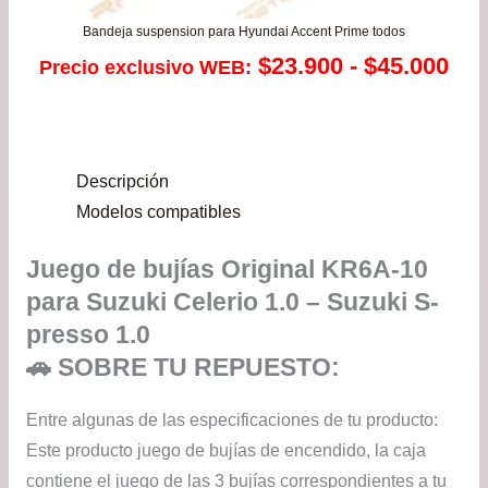
Bandeja suspension para Hyundai Accent Prime todos
Ra
$
23.900
-
$
45.000
Precio exclusivo WEB:
de
pre
Descripción
de
Modelos compatibles
$23
Juego de bujías Original KR6A-10
has
para Suzuki Celerio 1.0 – Suzuki S-
$45
presso 1.0
🚗 SOBRE TU REPUESTO:
Entre algunas de las especificaciones de tu producto:
Este producto juego de bujías de encendido, la caja
contiene el juego de las 3 bujías correspondientes a tu