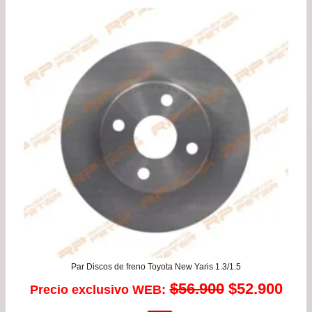
pre
de
$29
has
$57
Par Discos de freno Toyota New Yaris 1.3/1.5
El
El
$
56.900
$
52.900
Precio exclusivo WEB: