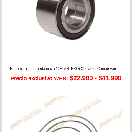
Rodamiento de rueda maza (DELANTERO) Chevrolet Combo Van 1.3/1.4/1.6/1.6 – Corsa Evolution – Montana 1.8
Ra
$
22.900
-
$
41.990
Precio exclusivo WEB:
de
pre
de
$22