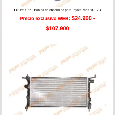
PROMO RP – Bobina de encendido para Toyota Yaris NUEVO
$
24.900
-
Precio exclusivo WEB:
Rango
$
107.900
de
precios:
desde
$24.900
hasta
$107.900