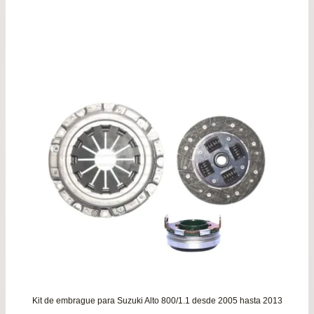
original
actu
era:
es:
$76.900.
$72.
Kit de embrague para Suzuki Alto 800/1.1 desde 2005 hasta 2013