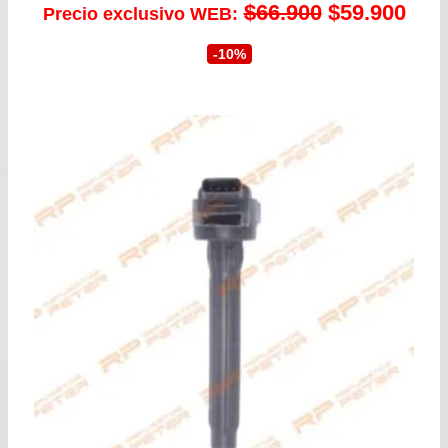
El
El
$
66.900
$
59.900
Precio exclusivo WEB:
precio
prec
-10%
original
actu
era:
es:
$66.900.
$59.