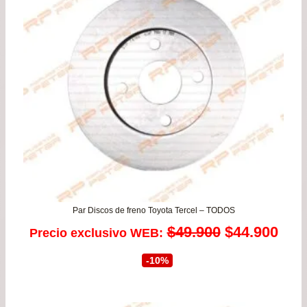
$12
has
$23
Par Discos de freno Toyota Tercel – TODOS
El
El
$
49.900
$
44.900
Precio exclusivo WEB:
precio
prec
-10%
original
actu