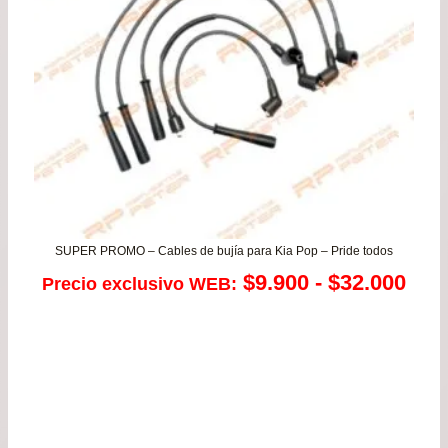
has
$41
SUPER PROMO – Cables de bujía para Kia Pop – Pride todos
Ran
$
9.900
-
$
32.000
Precio exclusivo WEB:
de
prec
des
$9.