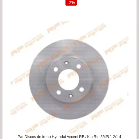
precio
prec
-7%
original
actu
era:
es:
$56.900.
$52.
Par Discos de freno Hyundai Accent RB / Kia Rio 3/4/5 1.2/1.4