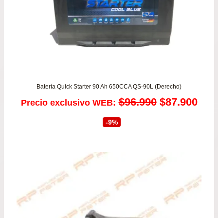
Batería Quick Starter 90 Ah 650CCA QS-90L (Derecho)
El
El
$
96.990
$
87.900
Precio exclusivo WEB:
precio
prec
-9%
original
actu
era:
es:
$96.990.
$87.