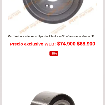
Par Tambores de freno Hyundai Elantra – i30 – Veloster – Venue / Kia Cerato – Soul
El
El
$
74.900
$
68.900
Precio exclusivo WEB:
precio
prec
-8%
original
actu
era:
es:
$74.900.
$68.