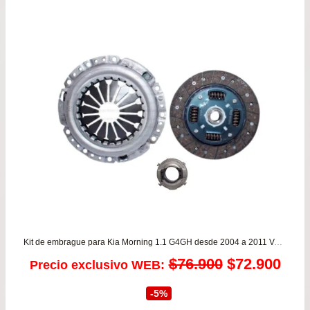
$99.900.
$89.
Kit de embrague para Kia Morning 1.1 G4GH desde 2004 a 2011 VALEO
El
El
$
76.900
$
72.900
Precio exclusivo WEB:
precio
prec
-5%