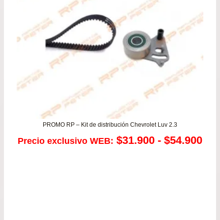
has
$55
PROMO RP – Kit de distribución Chevrolet Luv 2.3
Ra
$
31.900
-
$
54.900
Precio exclusivo WEB:
de
pre
de
$31