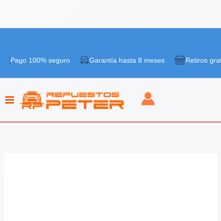
Ir
¡Oferta!
al
 100% seguro
Garantía hasta 8 meses
Retiros gratis en tie
contenido