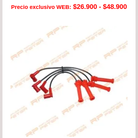
Ra
$
26.900
-
$
48.900
Precio exclusivo WEB:
de
pre
de
$26
has
$48