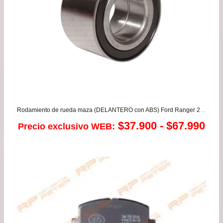
Rodamiento de rueda maza (DELANTERO con ABS) Ford Ranger 2.5 / Mazda B2500 – BT50 2.5
Ra
$
37.900
-
$
67.990
Precio exclusivo WEB:
de
pre
de
$37