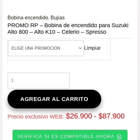
Bobina encendido
,
Bujias
PROMO RP – Bobina de encendido para Suzuki
Alto 800 – Alto K10 – Celerio – Spresso
Limpiar
PROMO
RP
-
BOBINA
AGREGAR AL CARRITO
DE
ENCENDIDO
Ran
$
26.900
-
$
87.900
Precio exclusivo WEB:
PARA
SUZUKI
de
ALTO
VERIFICA SI ES COMPATIBLE AHORA
800