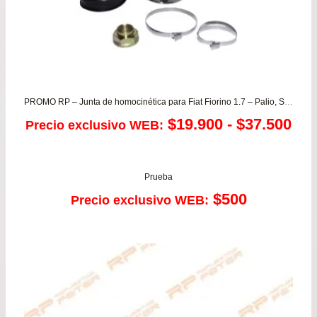
PROMO RP – Junta de homocinética para Fiat Fiorino 1.7 – Palio, Siena, Strada 1.3/1.4/1.6/1.8 Weekend Adventure y Working
Ra
$
19.900
-
$
37.500
Precio exclusivo WEB:
de
pre
Prueba
$
500
Precio exclusivo WEB:
de
$19
has
$37