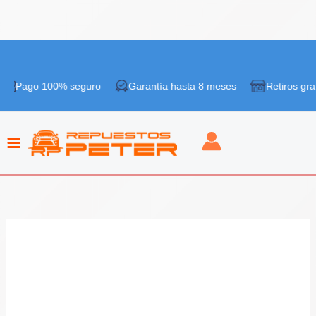
Ir
¡Oferta!
al
 100% seguro
Garantía hasta 8 meses
Retiros gratis en t
contenido