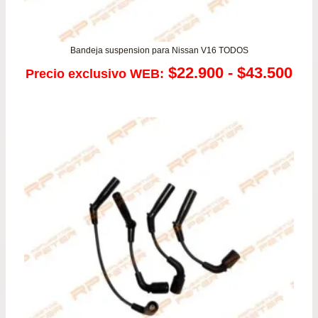
Bandeja suspension para Nissan V16 TODOS
Ra
$
22.900
-
$
43.500
Precio exclusivo WEB:
de
pre
de
$22
has
$43