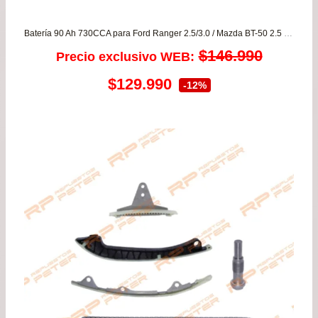
Batería 90 Ah 730CCA para Ford Ranger 2.5/3.0 / Mazda BT-50 2.5 desde 2006 a 2014 – Garantía 8 meses
$
146.990
Precio exclusivo WEB:
El
El
$
129.990
-12%
precio
precio
original
actual
era:
es:
$146.990.
$129.990.