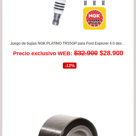
Juego de bujías NGK PLATINO TR55GP para Ford Explorer 4.0 desde 1991 a 2005 – Ranger 3.0 V6 – Ranger 4.0 1993 a 2000
El
El
$
32.900
$
28.900
Precio exclusivo WEB:
precio
prec
-12%
original
actu
era:
es:
$32.900.
$28.