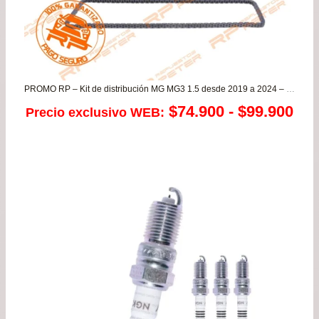
PROMO RP – Kit de distribución MG MG3 1.5 desde 2019 a 2024 – MG ZS 1.5
Ra
$
74.900
-
$
99.900
Precio exclusivo WEB:
de
pre
de
$74
has
$99