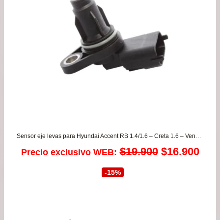
Sensor eje levas para Hyundai Accent RB 1.4/1.6 – Creta 1.6 – Venue 1.6 – Veloster desde 2011 a 2022
El
El
$
19.900
$
16.900
Precio exclusivo WEB:
precio
prec
-15%
original
actu
era:
es: