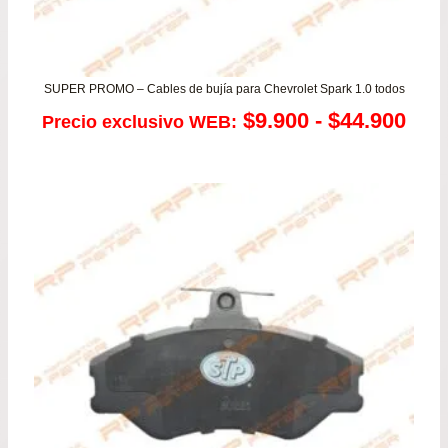
SUPER PROMO – Cables de bujía para Chevrolet Spark 1.0 todos
Ran
$
9.900
-
$
44.900
Precio exclusivo WEB:
de
prec
des
$9.
has
$44