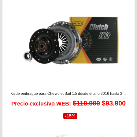
Kit de embrague para Chevrolet Sail 1.5 desde el año 2016 hasta 2023
El
El
$
110.900
$
93.900
Precio exclusivo WEB:
precio
pre
-15%
original
act