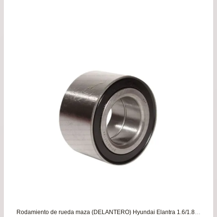
Rodamiento de rueda maza (DELANTERO) Hyundai Elantra 1.6/1.8/2.0 – Matrix – Tuscani / Kia Cerato