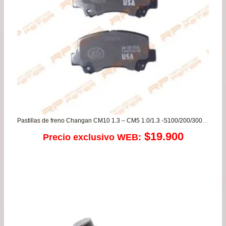
has
$67
Pastillas de freno Changan CM10 1.3 – CM5 1.0/1.3 -S100/200/300 1.0 / Chery Face 1.3 -/ Dongfeng DFSK 1.3 / Hafei Lobo 1.0 / SZ Wagon 1.0/1.3
$
19.900
Precio exclusivo WEB: