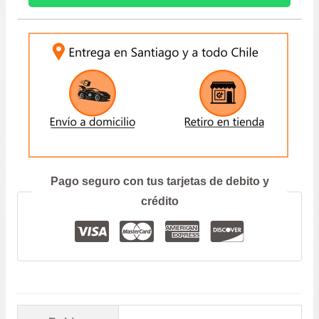
prec
–
ALTO
INGRESE SU PATENTE:
des
K10
–
$26.
CELERIO
–
hast
SPRESSO
CANTIDAD
$87.
ENVIAR
Prefiero hablar por teléfono
Pago seguro con tus tarjetas de debito y
crédito