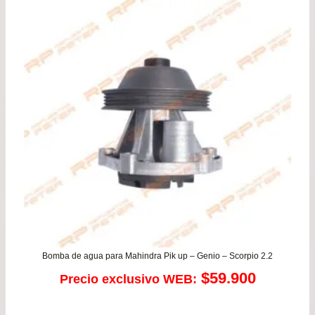
era:
es:
$110.900.
$93
Bomba de agua para Mahindra Pik up – Genio – Scorpio 2.2
$
59.900
Precio exclusivo WEB: