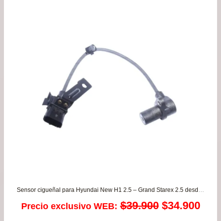
Sensor cigueñal para Hyundai New H1 2.5 – Grand Starex 2.5 desde 2008 a 2020 ORIGINAL
El
El
$
39.900
$
34.900
Precio exclusivo WEB: