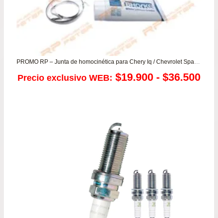
PROMO RP – Junta de homocinética para Chery Iq / Chevrolet Spark 800/1.0 / Daewoo Matiz – Tico
Ra
$
19.900
-
$
36.500
Precio exclusivo WEB:
de
pre
de
$19
has
$36