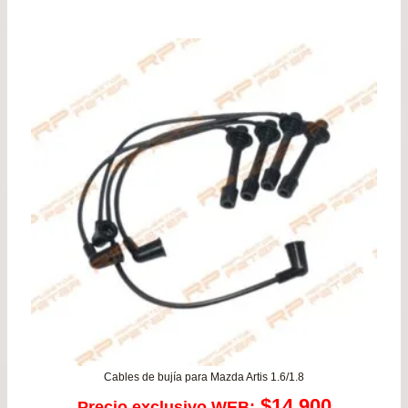
de
pre
de
$38
has
$57
Cables de bujía para Mazda Artis 1.6/1.8
$
14.900
Precio exclusivo WEB: