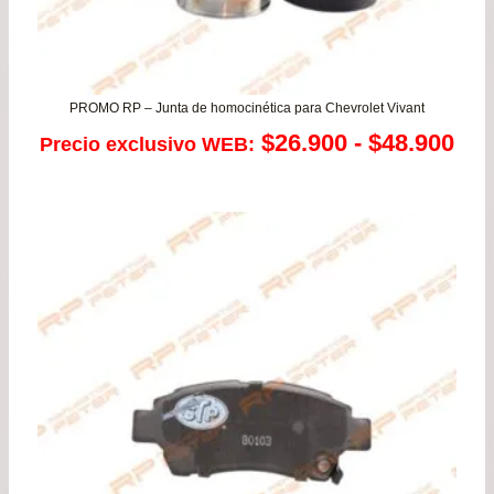
PROMO RP – Junta de homocinética para Chevrolet Vivant
Ra
$
26.900
-
$
48.900
Precio exclusivo WEB:
de
pre
de
$26
has
$48