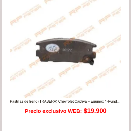
de
$39
has
$76
Pastillas de freno (TRASERA) Chevrolet Captiva – Equinox / Hyundai Terracan / Suzuki XL7
$
19.900
Precio exclusivo WEB: