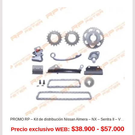
precio
precio
original
actual
era:
es:
$146.990.
$129.990.
PROMO RP – Kit de distribución Nissan Almera – NX – Sentra II – V16 TAPA GRIS – TWINCAM
Ra
$
38.900
-
$
57.000
Precio exclusivo WEB: