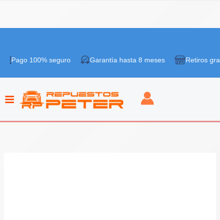
Ir
¡Oferta!
al
 100% seguro
Garantía hasta 8 meses
Retiros gratis en ti
contenido