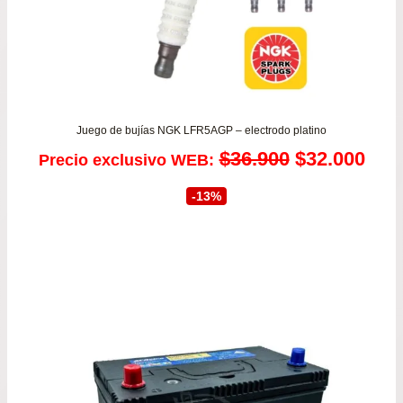
Juego de bujías NGK LFR5AGP – electrodo platino
El
El
$
36.900
$
32.000
Precio exclusivo WEB:
precio
prec
-13%
original
actu
era:
es:
$36.900.
$32.