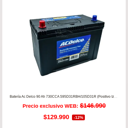
Batería Ac Delco 90 Ah 730CCA S95D31RBH/105D31R (Positivo Izquierdo)
$
146.990
Precio exclusivo WEB:
El
El
$
129.990
-12%