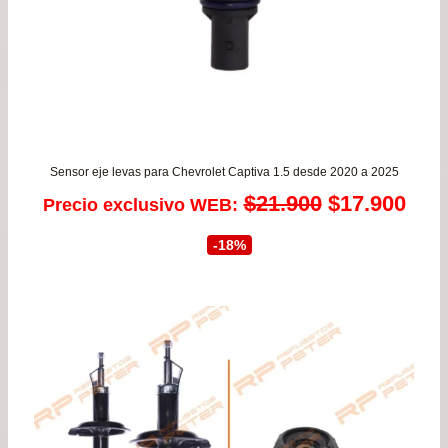
Sensor eje levas para Chevrolet Captiva 1.5 desde 2020 a 2025
El
El
$
21.900
$
17.900
Precio exclusivo WEB:
precio
prec
-18%
original
actu
era:
es:
$21.900.
$17.