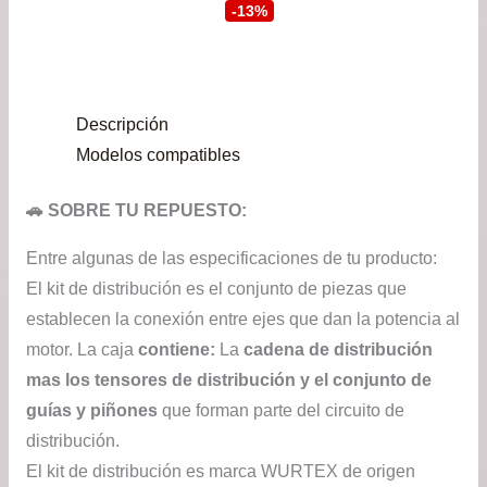
precio
prec
-13%
original
actu
era:
es:
Descripción
$39.900.
$34.
Modelos compatibles
🚗 SOBRE TU REPUESTO:
Entre algunas de las especificaciones de tu producto:
El kit de distribución es el conjunto de piezas que
establecen la conexión entre ejes que dan la potencia al
motor. La caja
contiene:
La
cadena de distribución
mas los tensores de distribución y el conjunto de
guías y piñones
que forman parte del circuito de
distribución.
El kit de distribución es marca WURTEX de origen