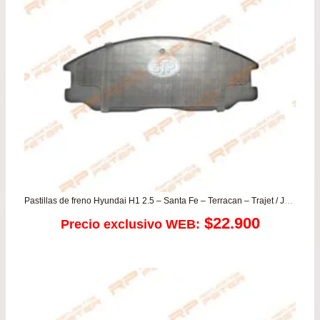
$146.990.
$129.990.
Pastillas de freno Hyundai H1 2.5 – Santa Fe – Terracan – Trajet / Jac Rein / Ssangyong Actyon – Kyron – Rexton – Stavic
$
22.900
Precio exclusivo WEB: