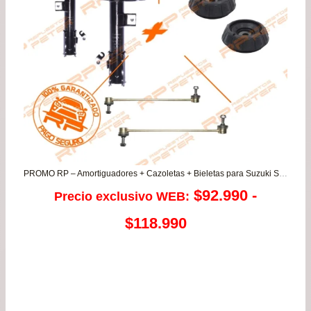
PROMO RP – Amortiguadores + Cazoletas + Bieletas para Suzuki Swift 1.3/1.5
$
92.990
-
Precio exclusivo WEB:
Rango
$
118.990
de
precios:
desde