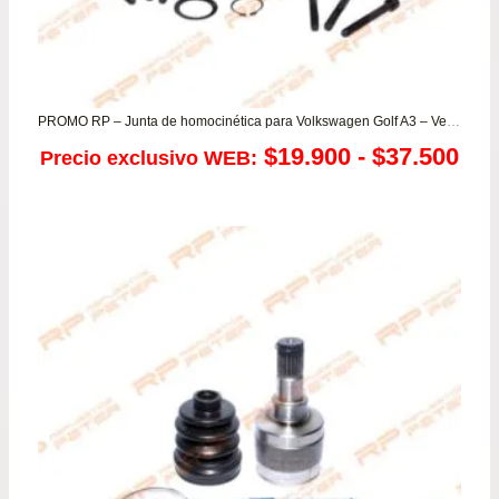
PROMO RP – Junta de homocinética para Volkswagen Golf A3 – Vento (CAJA)
Ra
$
19.900
-
$
37.500
Precio exclusivo WEB:
de
pre
de
$19
has
$37