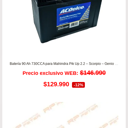
Batería 90 Ah 730CCA para Mahindra Pik Up 2.2 – Scorpio – Genio 2.2 para todos los años – Garantía 8 meses
$
146.990
Precio exclusivo WEB:
El
El
$
129.990
-12%
precio
precio
original
actual
era:
es: