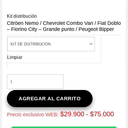
Kit distribución
Citröen Nemo / Chevrolet Combo Van / Fiat Doblo
– Fiorino City – Grande punto / Peugeot Bipper
Limpiar
CITRÖEN
NEMO
/
CHEVROLET
AGREGAR AL CARRITO
COMBO
VAN
Ran
$
29.900
-
$
75.000
Precio exclusivo WEB:
/
FIAT
de
DOBLO