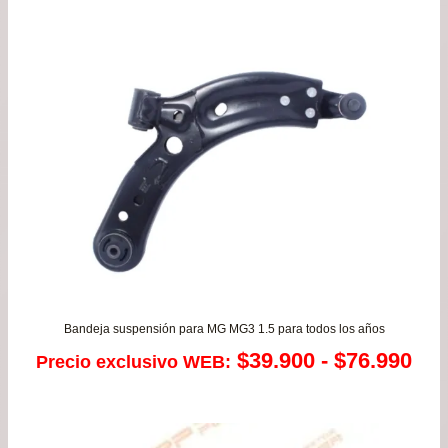
$92.990
hasta
$118.990
Bandeja suspensión para MG MG3 1.5 para todos los años
Ra
$
39.900
-
$
76.990
Precio exclusivo WEB:
de
pre