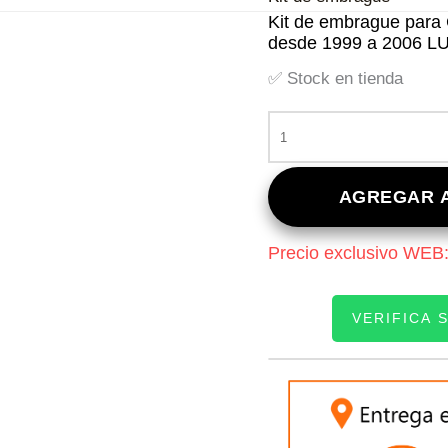
Kit de embrague para C
desde 1999 a 2006 L
✅ Stock en tienda
KIT
DE
EMBRAGUE
PARA
AGREGAR A
CHEVROLET
ASTRA
Precio exclusivo WEB
1.8/2.0
-
ZAFIRA
VERIFICA 
1.8/2.0
DESDE
1999
INGRESE SU PATEN
A
2006
LUK