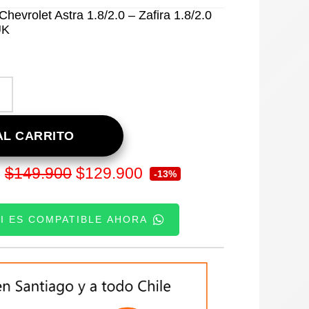
hevrolet Astra 1.8/2.0 – Zafira 1.8/2.0
UK
L CARRITO
El
El
$
149.900
$
129.900
:
-13%
precio
precio
SI ES COMPATIBLE AHORA
original
actual
era:
es:
TE:
$149.900.
$129.900.