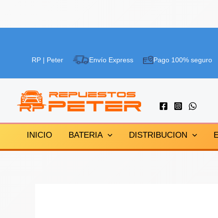
Ir
¡Oferta!
al
RP | Peter
Envío Express
Pago 100% seguro
contenido
INICIO
BATERIA
DISTRIBUCION