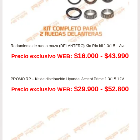
Rodamiento de rueda maza (DELANTERO) Kia Rio I/II 1.3/1.5 – Avella – Pride – Pop
Ra
$
16.000
-
$
43.990
Precio exclusivo WEB:
de
pre
PROMO RP – Kit de distribución Hyundai Accent Prime 1.3/1.5 12V desde año 2000 a 2005
Ra
$
29.900
-
$
52.800
Precio exclusivo WEB:
de
de
$16
pre
has
de
$43
$29