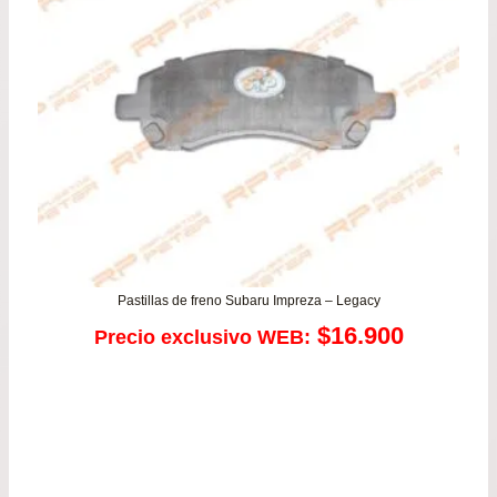
has
$52
Pastillas de freno Subaru Impreza – Legacy
$
16.900
Precio exclusivo WEB: