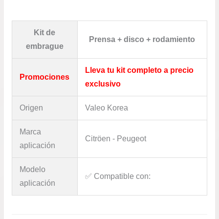
1.6
–
PARTNER
Kit de
1.6
Prensa + disco + rodamiento
–
embrague
RIFTER
K9
Lleva tu kit completo a precio
Promociones
–
exclusivo
2
CANTIDAD
Origen
Valeo Korea
Marca
Citröen - Peugeot
aplicación
Modelo
✅​ Compatible con:
aplicación