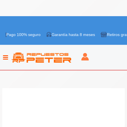
Ir
¡Oferta!
al
 100% seguro
Garantía hasta 8 meses
Retiros gratis en tie
contenido