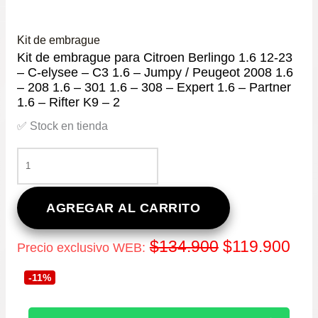
Kit de embrague
Kit de embrague para Citroen Berlingo 1.6 12-23
– C-elysee – C3 1.6 – Jumpy / Peugeot 2008 1.6
– 208 1.6 – 301 1.6 – 308 – Expert 1.6 – Partner
1.6 – Rifter K9 – 2
✅ Stock en tienda
KIT
DE
EMBRAGUE
PARA
AGREGAR AL CARRITO
CITROEN
BERLINGO
El
El
$
134.900
$
119.900
Precio exclusivo WEB:
1.6
12-
precio
pre
-11%
23
–
original
act
C-