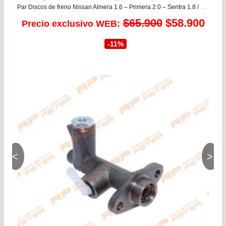
Par Discos de freno Nissan Almera 1.6 – Primera 2.0 – Sentra 1.8 / Samsung SM3 1.5/1.6 – SM5 1.8
El
El
$
65.900
$
58.900
Precio exclusivo WEB:
precio
prec
-11%
original
actu
era:
es:
$65.900.
$58.
<
>