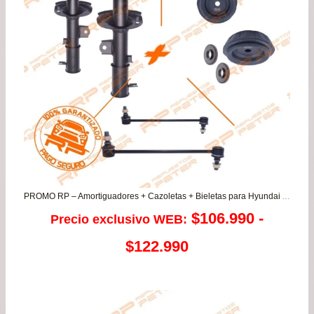
PROMO RP – Amortiguadores + Cazoletas + Bieletas para Hyundai Accent RB 1.4/1.6 / KIA Rio 3/4/5
$
106.990
-
Precio exclusivo WEB:
Rango
$
122.990
de
precios: