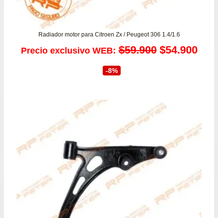
Radiador motor para Citroen Zx / Peugeot 306 1.4/1.6
El
El
$
59.900
$
54.900
Precio exclusivo WEB:
precio
prec
-8%
original
actu
era:
es:
$59.900.
$54.