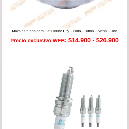
Maza de rueda para Fiat Fiorino City – Palio – Ritmo – Siena – Uno
Ra
$
14.900
-
$
26.900
Precio exclusivo WEB:
de
pre
de
$14
has
$26