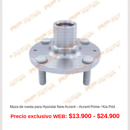
original
actual
era:
es:
$385.900.
$339.900.
Maza de rueda para Hyundai New Accent – Accent Prime / Kia Pride – Rio JB
Ra
$
13.900
-
$
24.900
Precio exclusivo WEB:
de