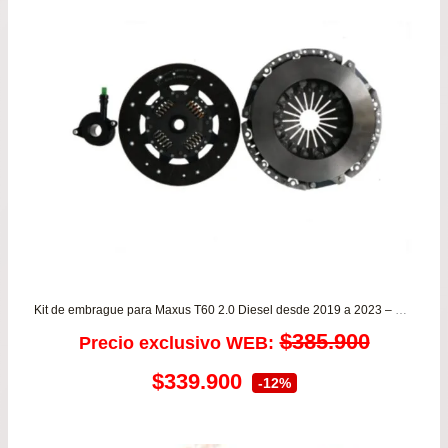
Kit de embrague para Maxus T60 2.0 Diesel desde 2019 a 2023 – OSTECH
$
385.900
Precio exclusivo WEB:
El
El
$
339.900
-12%
precio
precio