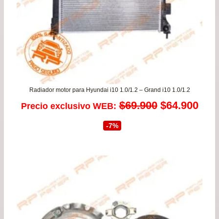
Radiador motor para Hyundai i10 1.0/1.2 – Grand i10 1.0/1.2
El
El
$
69.900
$
64.900
Precio exclusivo WEB:
precio
prec
-7%
original
actu
era:
es:
$69.900.
$64.