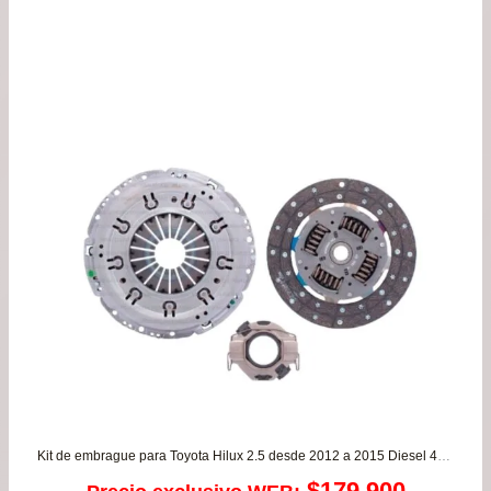
de
precios:
desde
$79.990
hasta
$103.990
Kit de embrague para Toyota Hilux 2.5 desde 2012 a 2015 Diesel 4×2 y 4×4 Motor 2KD
$
179.900