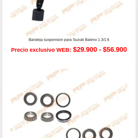
Bandeja suspension para Suzuki Baleno 1.3/1.6
Ra
$
29.900
-
$
56.900
Precio exclusivo WEB:
de
pre
de
$29
has
$56