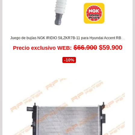
Juego de bujías NGK IRIDIO SILZKR7B-11 para Hyundai Accent RB 1.4/1.6 desde 2011 a 2022 – Elantra 1.6/1.8 G4FC G4FG
El
El
$
66.900
$
59.900
Precio exclusivo WEB:
precio
prec
-10%
original
actu
era:
es:
$66.900.
$59.