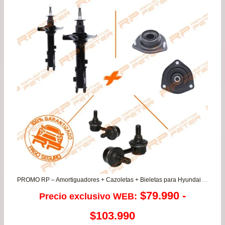
desde
$106.990
hasta
$122.990
PROMO RP – Amortiguadores + Cazoletas + Bieletas para Hyundai Accent Prime 1.3/1.5/1.6
$
79.990
-
Precio exclusivo WEB:
Rango
$
103.990