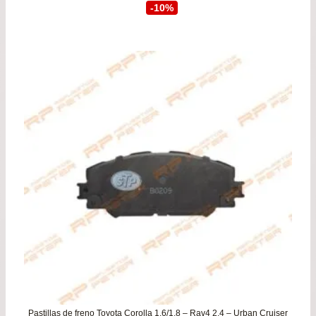
precio
prec
-10%
original
actu
era:
es:
$49.900.
$44.
Pastillas de freno Toyota Corolla 1.6/1.8 – Rav4 2.4 – Urban Cruiser