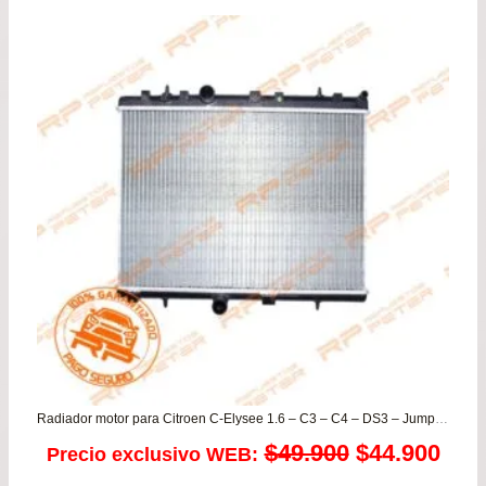
pre
de
$13
has
$24
Radiador motor para Citroen C-Elysee 1.6 – C3 – C4 – DS3 – Jumpy / Peugeot 2008 – 207 – 208 – 3008 – 301 – 307 – 308 – Expert
El
El
$
49.900
$
44.900
Precio exclusivo WEB: