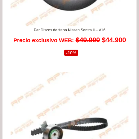
Par Discos de freno Nissan Sentra II – V16
El
El
$
49.900
$
44.900
Precio exclusivo WEB:
precio
prec
-10%
original
actu
era:
es:
$49.900.
$44.