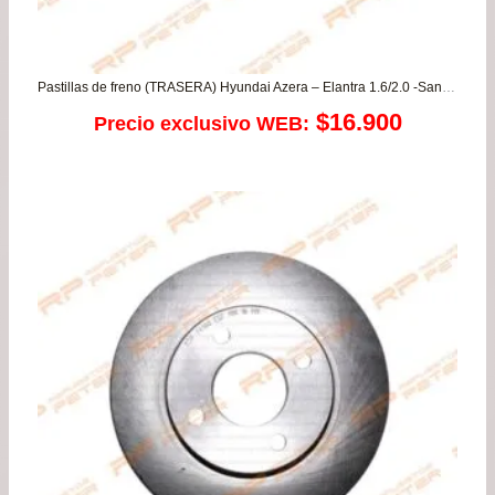
Pastillas de freno (TRASERA) Hyundai Azera – Elantra 1.6/2.0 -Santa Fe 2.0/2.4/2.7 – Sonata -Trajet – Tucson 2.0/2.7 / Kia Lotze – Magentis 2.7 – Optima 2.0 – Sportage 2.0 /DFSK-DONGFENG Joyear X3 – 580 Glory
$
16.900
Precio exclusivo WEB: