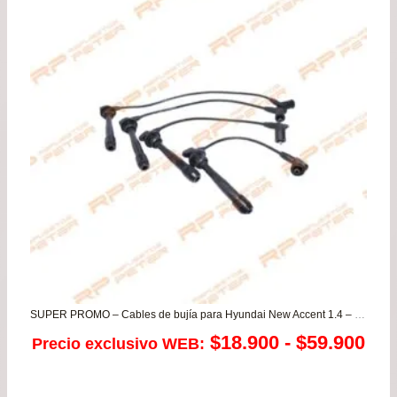
SUPER PROMO – Cables de bujía para Hyundai New Accent 1.4 – Prime – Avante 1.5 – Elantra 1.6 Getz 1.4/1.6 – Matrix 1.6/1.8 / Kia Cerato 1.6 – Rio JB
Ra
$
18.900
-
$
59.900
Precio exclusivo WEB:
de