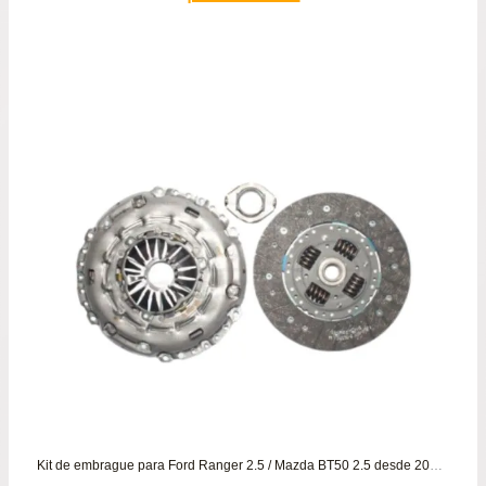
Kit de embrague para Ford Ranger 2.5 / Mazda BT50 2.5 desde 2006 hasta el 2014 LUK ORIGINAL