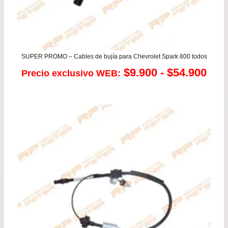
SUPER PROMO – Cables de bujía para Chevrolet Spark 800 todos
Ran
$
9.900
-
$
54.900
Precio exclusivo WEB:
de
prec
des
$9.
has
$54