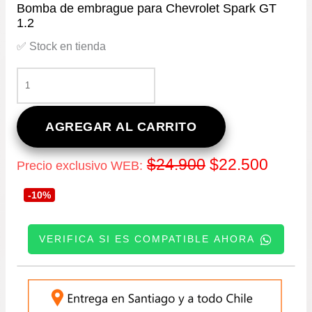
Bomba de embrague para Chevrolet Spark GT
1.2
✅ Stock en tienda
BOMBA
DE
EMBRAGUE
PARA
AGREGAR AL CARRITO
CHEVROLET
SPARK
El
El
$
24.900
$
22.500
Precio exclusivo WEB:
GT
1.2
precio
precio
-10%
CANTIDAD
original
actual
VERIFICA SI ES COMPATIBLE AHORA
era:
es:
INGRESE SU PATENTE:
$24.900.
$22.5