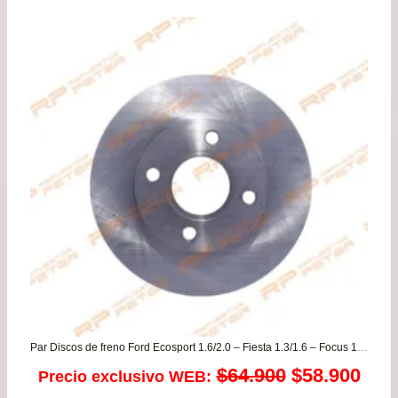
Par Discos de freno Ford Ecosport 1.6/2.0 – Fiesta 1.3/1.6 – Focus 1.6/1.8/2.0 – KA 1.0/1.6
El
El
$
64.900
$
58.900
Precio exclusivo WEB: