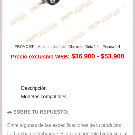
PROMO RP – Kit de distribución Chevrolet Onix 1.4 – Prisma 1.4
Ra
$
36.900
-
$
53.900
Precio exclusivo WEB:
de
pre
Descripción
de
Modelos compatibles
$36
🚗 SOBRE TU REPUESTO:
has
Entre algunas de las especificaciones de tu producto:
$53
La bomba de embrague es un componente hidráulico, al