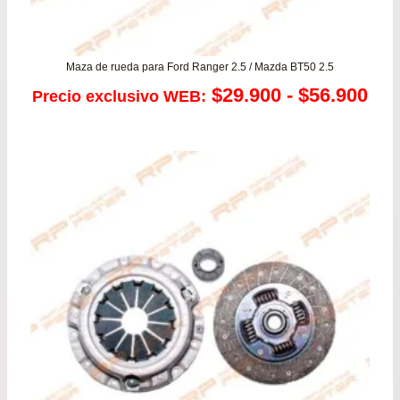
Maza de rueda para Ford Ranger 2.5 / Mazda BT50 2.5
Ra
$
29.900
-
$
56.900
Precio exclusivo WEB:
de
pre
de
$29
has
$56