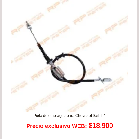
pre
de
$18
has
$59
Piola de embrague para Chevrolet Sail 1.4
$
18.900
Precio exclusivo WEB: