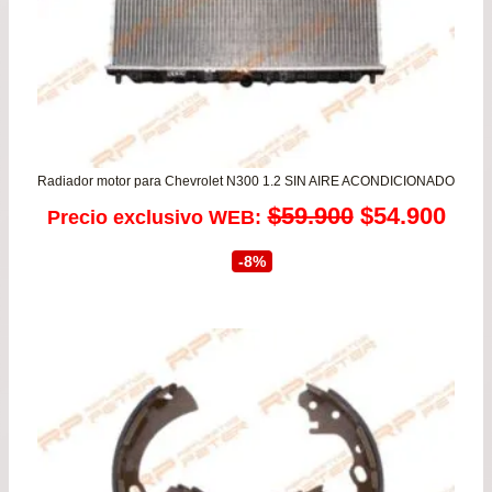
Radiador motor para Chevrolet N300 1.2 SIN AIRE ACONDICIONADO
El
El
$
59.900
$
54.900
Precio exclusivo WEB:
precio
prec
-8%
original
actu
era:
es:
$59.900.
$54.