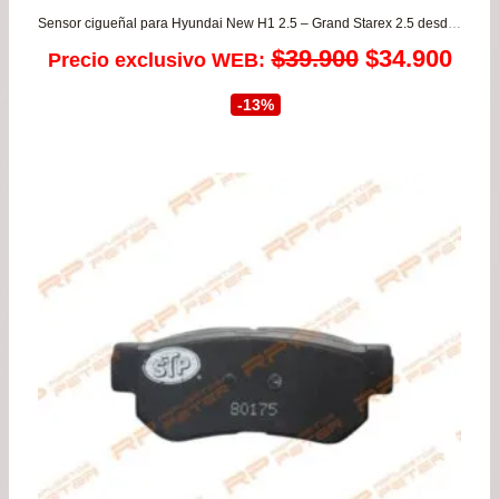
Sensor cigueñal para Hyundai New H1 2.5 – Grand Starex 2.5 desde 2008 a 2020 ORIGINAL
El
El
$
39.900
$
34.900
Precio exclusivo WEB:
precio
prec
-13%
original
actu
era:
es:
$39.900.
$34.