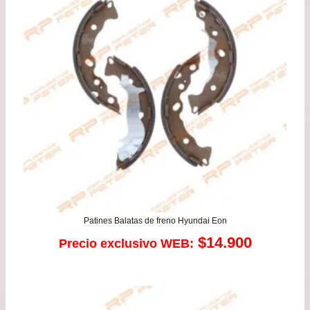
$79.900.
$76.
Patines Balatas de freno Hyundai Eon
$
14.900
Precio exclusivo WEB: