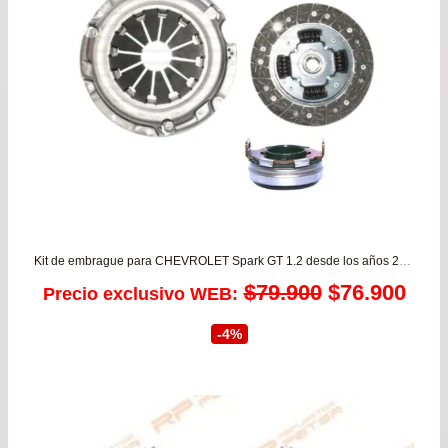
Kit de embrague para CHEVROLET Spark GT 1.2 desde los años 2010 hasta 2016
El
El
$
79.900
$
76.900
Precio exclusivo WEB:
precio
prec
-4%
original
actu
era:
es: