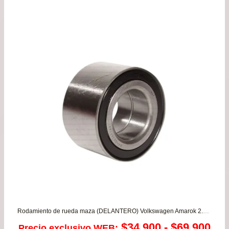
Rodamiento de rueda maza (DELANTERO) Volkswagen Amarok 2.0 /MAXUS T60
Ra
$
34.900
-
$
69.900
Precio exclusivo WEB: