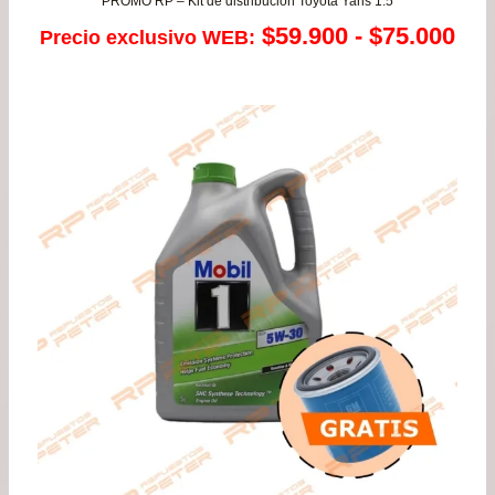
PROMO RP – Kit de distribución Toyota Yaris 1.5
Ra
$
59.900
-
$
75.000
Precio exclusivo WEB:
de
pre
de
$59
has
$75