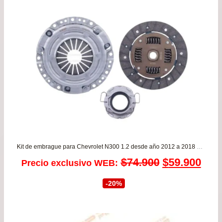
Kit de embrague para Chevrolet N300 1.2 desde año 2012 a 2018 – OFERTA EXCLUSIVA!
El
El
$
74.900
$
59.900
Precio exclusivo WEB:
precio
prec
-20%
original
actu
era:
es: