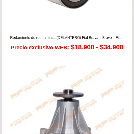
Rodamiento de rueda maza (DELANTERO) Fiat Brava – Bravo – Fiorino 1.5 – Punto 1.2
Ra
$
18.900
-
$
34.900
Precio exclusivo WEB:
de
pre
de
$18
has
$34