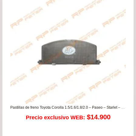
$74.900.
$59.
Pastillas de freno Toyota Corolla 1.5/1.6/1.8/2.0 – Paseo – Starlet – Tercel
$
14.900
Precio exclusivo WEB: