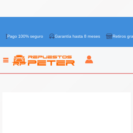
Ir
al
 100% seguro
Garantía hasta 8 meses
Retiros gratis en tie
contenido