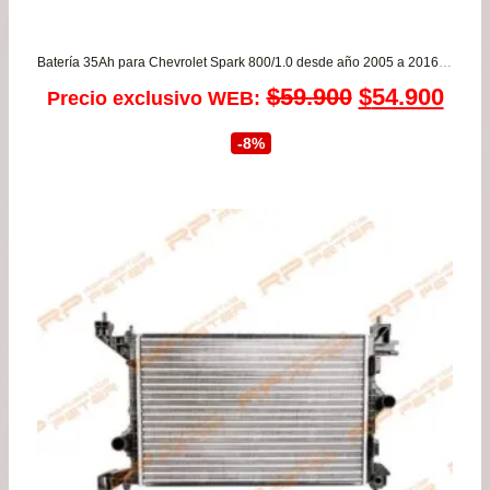
Batería 35Ah para Chevrolet Spark 800/1.0 desde año 2005 a 2016 – Garantía 8 MESES
El
El
$
59.900
$
54.900
Precio exclusivo WEB:
precio
prec
-8%
original
actu
era:
es:
$59.900.
$54.