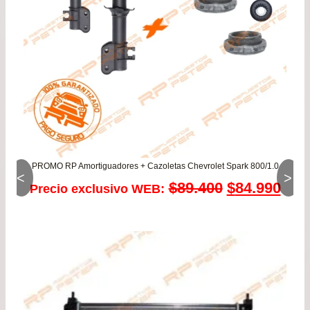
PROMO RP Amortiguadores + Cazoletas Chevrolet Spark 800/1.0
<
>
El
El
$
89.400
$
84.990
Precio exclusivo WEB:
precio
prec
original
actu
era:
es:
$89.400.
$84.