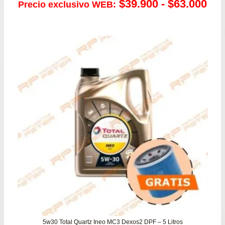
Ra
$
39.900
-
$
63.000
Precio exclusivo WEB:
de
pre
de
$39
has
$63
5w30 Total Quartz Ineo MC3 Dexos2 DPF – 5 Litros