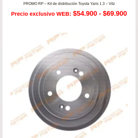
PROMO RP – Kit de distribución Toyota Yaris 1.3 – Vitz
Ra
$
54.900
-
$
69.900
Precio exclusivo WEB:
de
pre
de
$54
has
$69