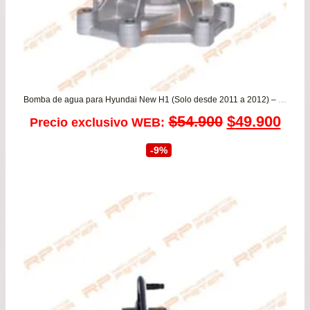
Bomba de agua para Hyundai New H1 (Solo desde 2011 a 2012) – Starex 2.5 – Porter / Kia Sorento
El
El
$
54.900
$
49.900
Precio exclusivo WEB:
precio
prec
-9%
original
actu
era:
es:
$54.900.
$49.