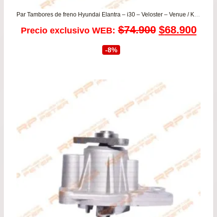
Par Tambores de freno Hyundai Elantra – i30 – Veloster – Venue / Kia Cerato – Soul
El
El
$
74.900
$
68.900
Precio exclusivo WEB:
precio
prec
-8%
original
actu
era:
es:
$74.900.
$68.