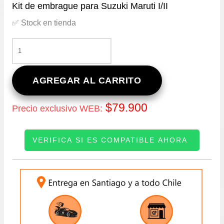
Kit de embrague para Suzuki Maruti I/II
✅ Stock en tienda
KIT
DE
EMBRAGUE
PARA
AGREGAR AL CARRITO
SUZUKI
MARUTI
$
79.900
Precio exclusivo WEB:
I/II
CANTIDAD
VERIFICA SI ES COMPATIBLE AHORA
INGRESE SU PATENTE: