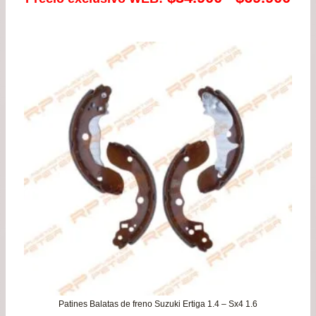
de
pre
de
$34
has
$69
Patines Balatas de freno Suzuki Ertiga 1.4 – Sx4 1.6