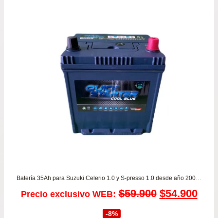
Batería 35Ah para Suzuki Celerio 1.0 y S-presso 1.0 desde año 2005 a 2025 – Garantía 8 MESES
El
El
$
59.900
$
54.900
Precio exclusivo WEB:
precio
prec
-8%