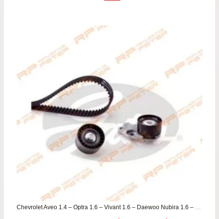
original
actu
era:
es:
$59.900.
$54.
Chevrolet Aveo 1.4 – Optra 1.6 – Vivant 1.6 – Daewoo Nubira 1.6 – Rezzo