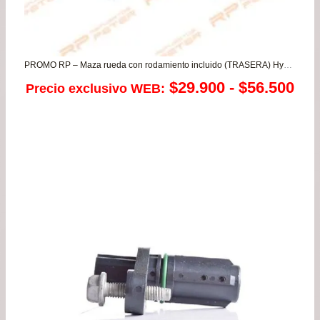
PROMO RP – Maza rueda con rodamiento incluido (TRASERA) Hyundai Accent 94-96 – Elantra
Ra
$
29.900
-
$
56.500
Precio exclusivo WEB:
de
pre
de
$29
has
$56