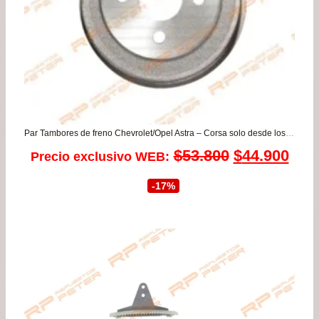
Par Tambores de freno Chevrolet/Opel Astra – Corsa solo desde los años 1993 a 1999 – Monza / Daewoo Espero – Heaven – Lanos – Pointer – Racer
El
El
$
53.800
$
44.900
Precio exclusivo WEB:
precio
prec
-17%
original
actu
era:
es:
$53.800.
$44.