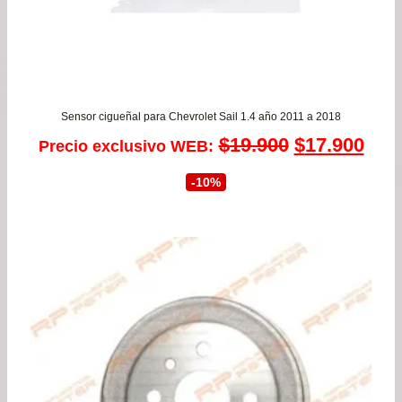
Sensor cigueñal para Chevrolet Sail 1.4 año 2011 a 2018
El
El
$
19.900
$
17.900
Precio exclusivo WEB:
precio
prec
-10%
original
actu
era:
es:
$19.900.
$17.