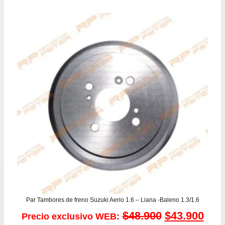
Par Tambores de freno Suzuki Aerio 1.6 – Liana -Baleno 1.3/1.6
El
El
$
48.900
$
43.900
Precio exclusivo WEB: