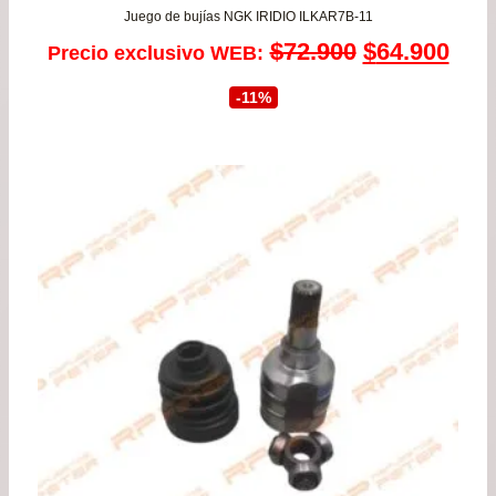
Juego de bujías NGK IRIDIO ILKAR7B-11
El
El
$
72.900
$
64.900
Precio exclusivo WEB:
precio
prec
-11%
original
actu
era:
es:
$72.900.
$64.