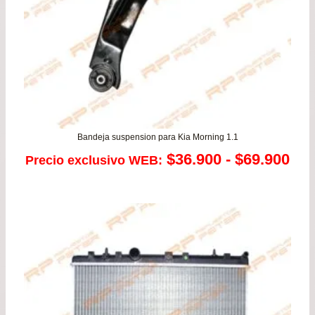
Bandeja suspension para Kia Morning 1.1
Ra
$
36.900
-
$
69.900
Precio exclusivo WEB:
de
pre
de
$36
has