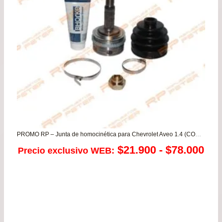
PROMO RP – Junta de homocinética para Chevrolet Aveo 1.4 (CON ABS)
Ra
$
21.900
-
$
78.000
Precio exclusivo WEB:
de
pre
de