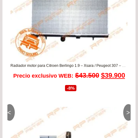
$69
Radiador motor para Citroen Berlingo 1.9 – Xsara / Peugeot 307 – Partner 1.9
El
El
$
43.500
$
39.900
Precio exclusivo WEB:
precio
prec
-8%
original
actu
era:
es:
<
>
$43.500.
$39.