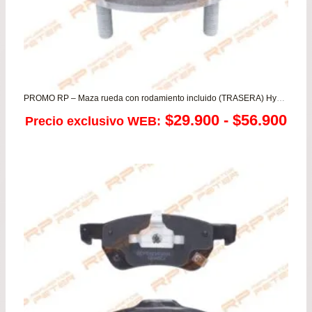
PROMO RP – Maza rueda con rodamiento incluido (TRASERA) Hyundai Accent 97-99 – Prime – Elantra
Ra
$
29.900
-
$
56.900
Precio exclusivo WEB:
de
pre
de
$29
has
$56