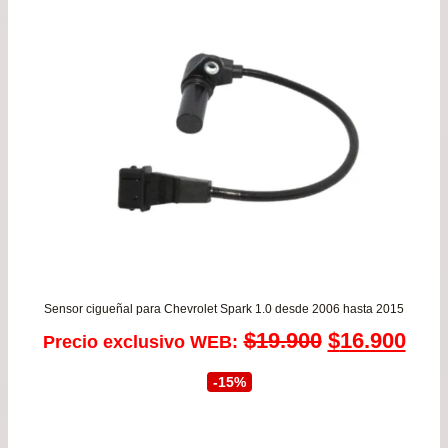
$21
has
$78
Sensor cigueñal para Chevrolet Spark 1.0 desde 2006 hasta 2015
El
El
$
19.900
$
16.900
Precio exclusivo WEB:
precio
prec
-15%
original
actu