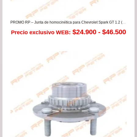
PROMO RP – Junta de homocinética para Chevrolet Spark GT 1.2 (CAJA)
Ra
$
24.900
-
$
46.500
Precio exclusivo WEB:
de
pre
de
$24
has
$46