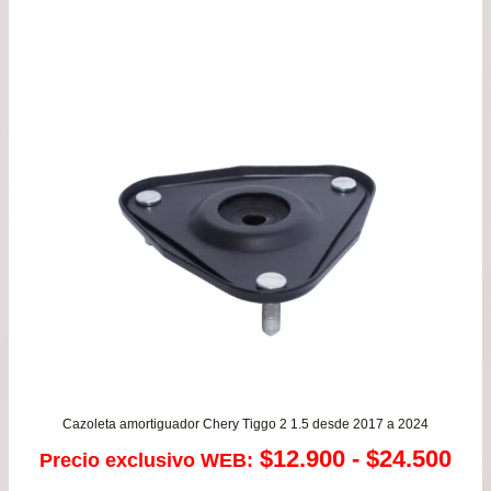
era:
es:
$19.900.
$16.
Cazoleta amortiguador Chery Tiggo 2 1.5 desde 2017 a 2024
Ra
$
12.900
-
$
24.500
Precio exclusivo WEB: