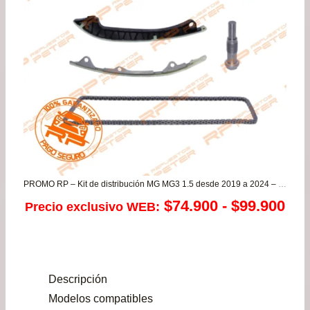
PROMO RP – Kit de distribución MG MG3 1.5 desde 2019 a 2024 – MG ZS 1.5
Ra
$
74.900
-
$
99.900
Precio exclusivo WEB:
de
pre
Descripción
de
Modelos compatibles