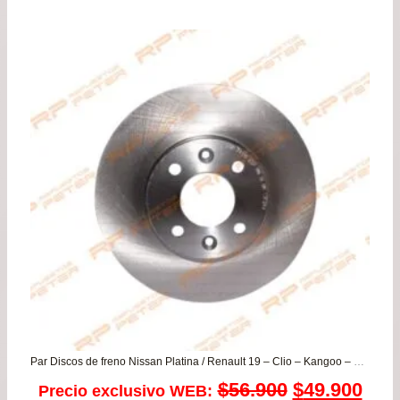
de
pre
de
$12
has
$24
Par Discos de freno Nissan Platina / Renault 19 – Clio – Kangoo – Logan – Megane – Sandero
El
El
$
56.900
$
49.900
Precio exclusivo WEB: