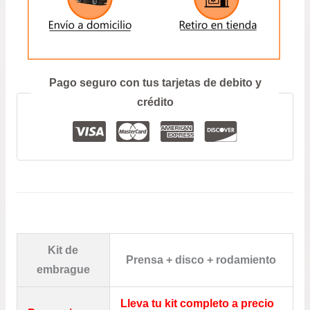
FIRE
–
ENVIAR
UNO
FIRE
1.3
Prefiero hablar por teléfono
Pago seguro con tus tarjetas de debito y
CANTIDAD
crédito
Kit de
Prensa + disco + rodamiento
embrague
Lleva tu kit completo a precio