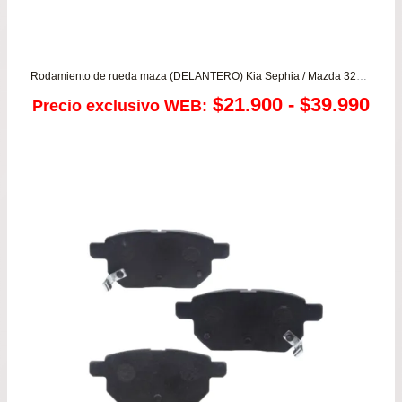
Rodamiento de rueda maza (DELANTERO) Kia Sephia / Mazda 323 1.6 – Artis 1.6/1.8 – Mx3 – Protege 1.5/1.8
Ra
$
21.900
-
$
39.990
Precio exclusivo WEB:
de
pre
de
$21
has
$39