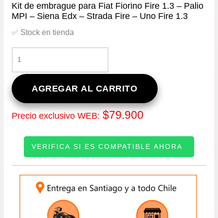
Kit de embrague para Fiat Fiorino Fire 1.3 – Palio
MPI – Siena Edx – Strada Fire – Uno Fire 1.3
✅ Stock en tienda
KIT
DE
EMBRAGUE
PARA
AGREGAR AL CARRITO
FIAT
FIORINO
$
79.900
Precio exclusivo WEB:
FIRE
1.3
–
VERIFICA SI ES COMPATIBLE AHORA
PALIO
MPI
–
INGRESE SU PATENTE:
SIENA
EDX
–
STRADA