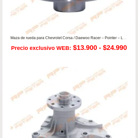
Maza de rueda para Chevrolet Corsa / Daewoo Racer – Pointer – Lanos – Heaven
Ra
$
13.900
-
$
24.990
Precio exclusivo WEB:
de
pre
de
$13
has
$24