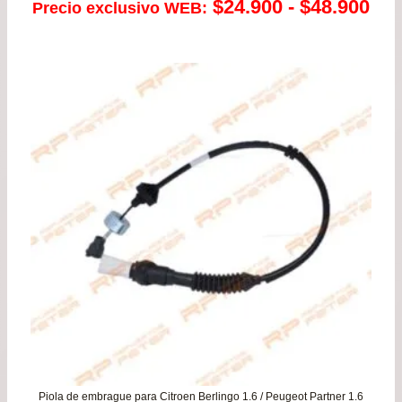
Ra
$
24.900
-
$
48.900
Precio exclusivo WEB:
de
pre
de
$24
has
$48
Piola de embrague para Citroen Berlingo 1.6 / Peugeot Partner 1.6