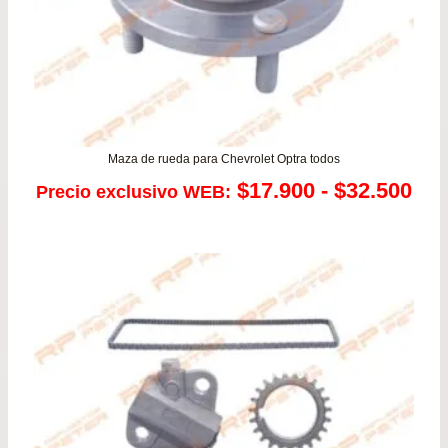
Maza de rueda para Chevrolet Optra todos
Ra
$
17.900
-
$
32.500
Precio exclusivo WEB:
de
pre
de
$17
has
$32