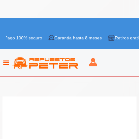
Ir
¡Oferta!
al
100% seguro
Garantía hasta 8 meses
Retiros gratis en tien
contenido