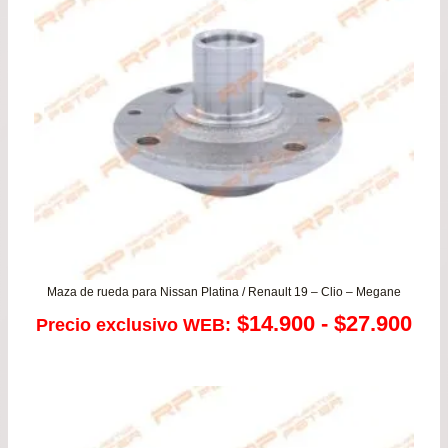
$22
has
$42
Maza de rueda para Nissan Platina / Renault 19 – Clio – Megane
Ra
$
14.900
-
$
27.900
Precio exclusivo WEB:
de
pre
de