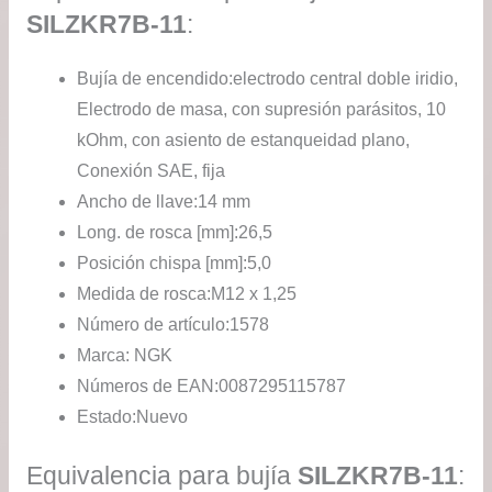
SILZKR7B-11
:
Bujía de encendido:
electrodo central doble iridio,
Electrodo de masa, con supresión parásitos, 10
kOhm, con asiento de estanqueidad plano,
Conexión SAE, fija
Ancho de llave:
14 mm
Long. de rosca [mm]:
26,5
Posición chispa [mm]:
5,0
Medida de rosca:
M12 x 1,25
Número de artículo:
1578
Marca: NGK
Números de EAN:
0087295115787
Estado:
Nuevo
Equivalencia para bujía
SILZKR7B-11
: