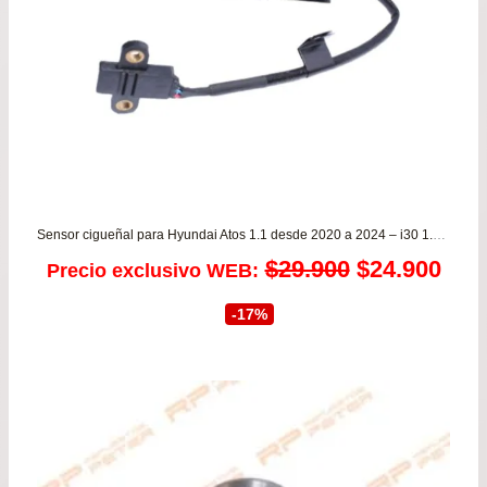
Sensor cigueñal para Hyundai Atos 1.1 desde 2020 a 2024 – i30 1.6 desde 2007 a 2014
El
El
$
29.900
$
24.900
Precio exclusivo WEB:
precio
prec
-17%
original
actu
era:
es:
$29.900.
$24.