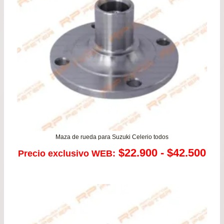
Maza de rueda para Suzuki Celerio todos
Ra
$
22.900
-
$
42.500
Precio exclusivo WEB:
de
pre
de