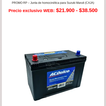
PROMO RP – Junta de homocinética para Suzuki Maruti (CAJA)
Ra
$
21.900
-
$
38.500
Precio exclusivo WEB:
de
pre
de
$21
has
$38