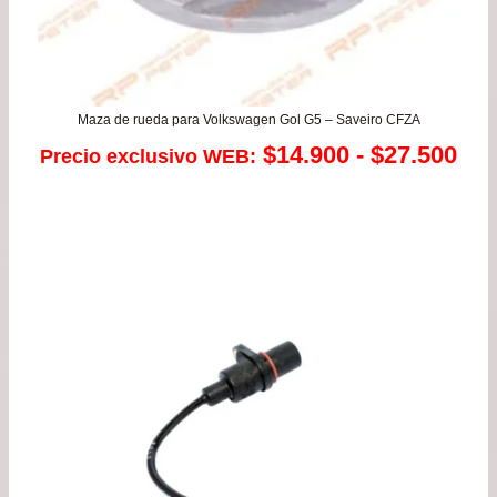
Maza de rueda para Volkswagen Gol G5 – Saveiro CFZA
Ra
$
14.900
-
$
27.500
Precio exclusivo WEB:
de
pre
de
$14
has
$27