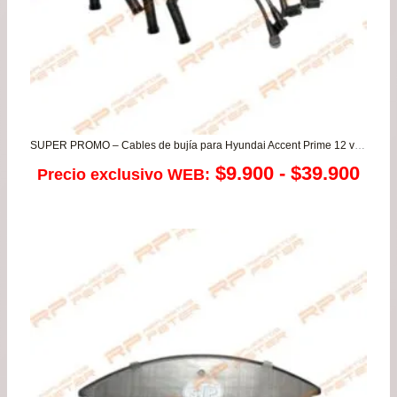
SUPER PROMO – Cables de bujía para Hyundai Accent Prime 12 valvulas
Ran
$
9.900
-
$
39.900
Precio exclusivo WEB:
de
prec
des
$9.
has
$39