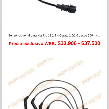
Sensor cigueñal para Kia Rio JB 1.4 – Cerato 1.5/1.6 desde 2004 a 2011 ORIGINAL
Ra
$
33.900
-
$
37.500
Precio exclusivo WEB:
de
pre
de
$33
has
$37