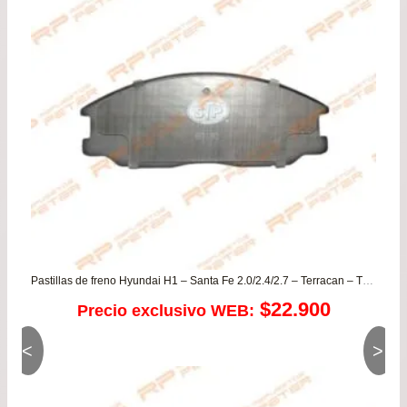
$14
has
$27
Pastillas de freno Hyundai H1 – Santa Fe 2.0/2.4/2.7 – Terracan – Trajet / JAC Rein 2.0 / Ssangyong Actyon – Rexton – Kyron – Stavi
$
22.900
Precio exclusivo WEB:
<
>