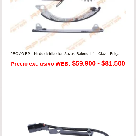
PROMO RP – Kit de distribución Suzuki Baleno 1.4 – Ciaz – Ertiga – Swift 1.4
Ra
$
59.900
-
$
81.500
Precio exclusivo WEB:
de
pre
de
$59
has
$81