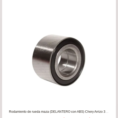
Rodamiento de rueda maza (DELANTERO con ABS) Chery Arrizo 3 1.5 – Skin 1.6 / MG MG3 1.5 – Zs