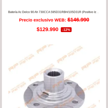
Batería Ac Delco 90 Ah 730CCA S95D31RBH/105D31R (Positivo Izquierdo)
$
146.990
Precio exclusivo WEB:
El
El
$
129.990
-12%
precio
precio
original
actual
era:
es:
$146.990.
$129.990.