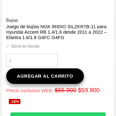
Bujias
Juego de bujías NGK IRIDIO SILZKR7B-11 para
Hyundai Accent RB 1.4/1.6 desde 2011 a 2022 –
Elantra 1.6/1.8 G4FC G4FG
✅ Stock en tienda
JUEGO
DE
BUJÍAS
NGK
AGREGAR AL CARRITO
IRIDIO
SILZKR7B-
El
El
$
66.900
$
59.900
Precio exclusivo WEB:
11
PARA
precio
precio
-10%
HYUNDAI
ACCENT
original
actual
RB