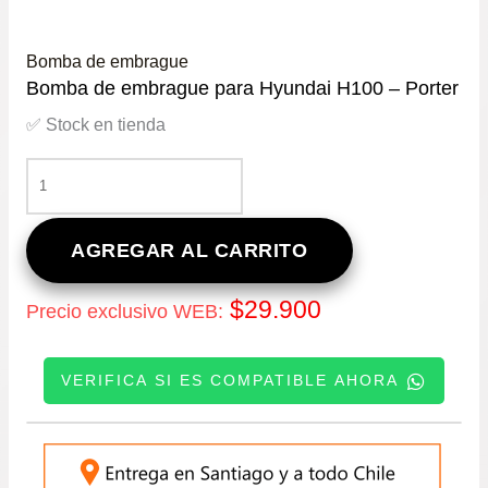
Bomba de embrague
Bomba de embrague para Hyundai H100 – Porter
✅ Stock en tienda
BOMBA
DE
EMBRAGUE
PARA
AGREGAR AL CARRITO
HYUNDAI
H100
$
29.900
Precio exclusivo WEB:
–
PORTER
CANTIDAD
VERIFICA SI ES COMPATIBLE AHORA
INGRESE SU PATENTE: