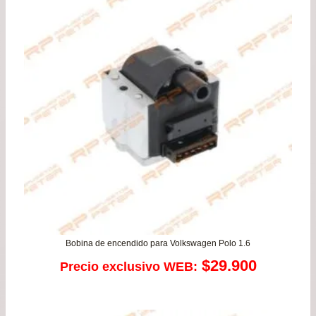
de
$26
has
$49
Bobina de encendido para Volkswagen Polo 1.6
$
29.900
Precio exclusivo WEB: