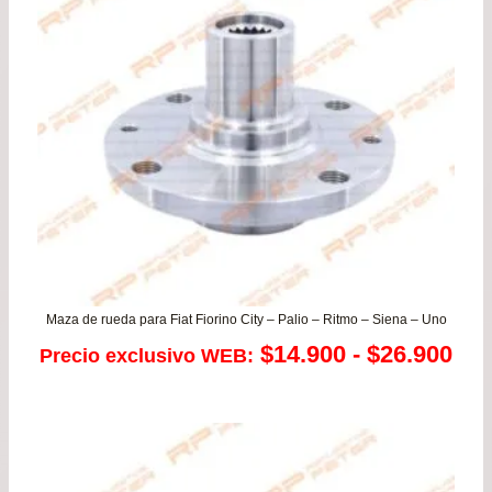
Maza de rueda para Fiat Fiorino City – Palio – Ritmo – Siena – Uno
Ra
$
14.900
-
$
26.900
Precio exclusivo WEB:
de
pre
de