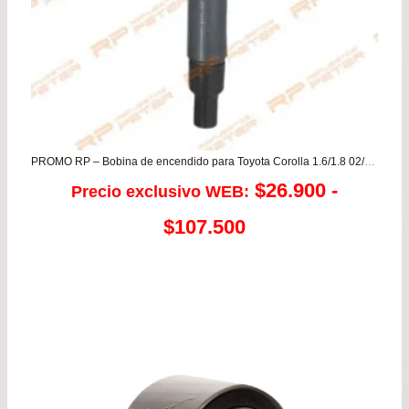
PROMO RP – Bobina de encendido para Toyota Corolla 1.6/1.8 02/11 – Rav 1.8 04/06
$
26.900
-
Precio exclusivo WEB:
Rango
$
107.500
de
precios:
desde
$26.900
hasta