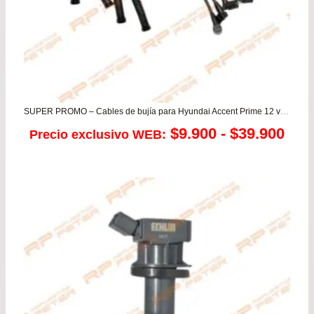
SUPER PROMO – Cables de bujía para Hyundai Accent Prime 12 valvulas
Ran
$
9.900
-
$
39.900
Precio exclusivo WEB:
de
prec
des
$9.
has
$39