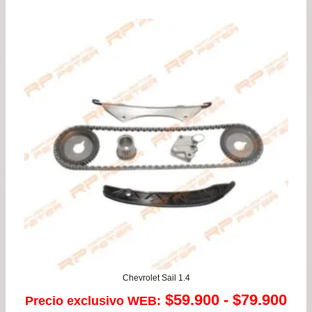
Chevrolet Sail 1.4
Ra
$
59.900
-
$
79.900
Precio exclusivo WEB: