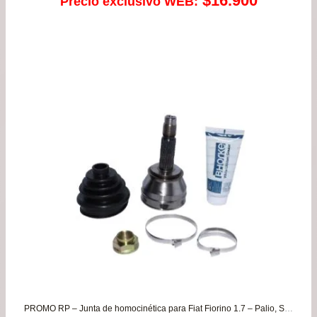
$
16.900
Precio exclusivo WEB:
PROMO RP – Junta de homocinética para Fiat Fiorino 1.7 – Palio, Siena, Strada 1.3/1.4/1.6/1.8 Weekend Adventure y Working