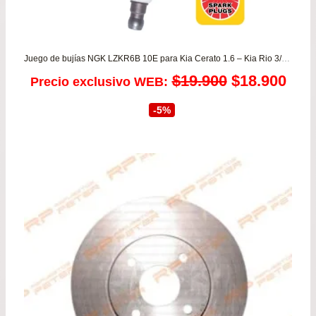
Juego de bujías NGK LZKR6B 10E para Kia Cerato 1.6 – Kia Rio 3/4/5 1.4 desde año 2012 hasta 2022 – Soul 1.6
El
El
$
19.900
$
18.900
Precio exclusivo WEB:
precio
prec
-5%
original
actu
era:
es:
$19.900.
$18.