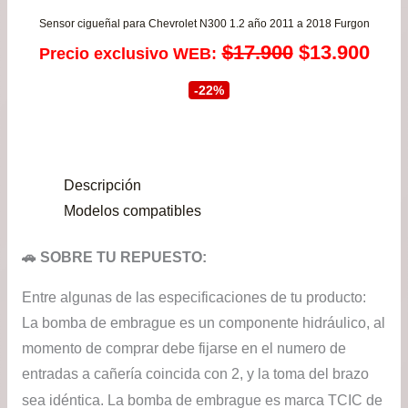
Sensor cigueñal para Chevrolet N300 1.2 año 2011 a 2018 Furgon
El
El
$
17.900
$
13.900
Precio exclusivo WEB:
precio
prec
-22%
original
actu
era:
es:
Descripción
$17.900.
$13.
Modelos compatibles
🚗 SOBRE TU REPUESTO:
Entre algunas de las especificaciones de tu producto:
La bomba de embrague es un componente hidráulico, al
momento de comprar debe fijarse en el numero de
entradas a cañería coincida con 2, y la toma del brazo
sea idéntica. La bomba de embrague es marca TCIC
de