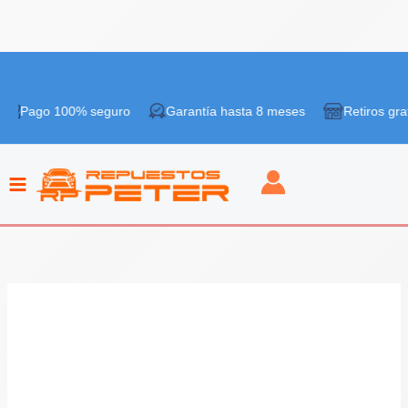
Ir
al
 100% seguro
Garantía hasta 8 meses
Retiros gratis en ti
contenido