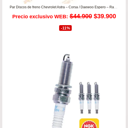
Par Discos de freno Chevrolet Astra – Corsa / Daewoo Espero – Racer (para todos los años desde 1993 a 1999)
El
El
$
44.900
$
39.900
Precio exclusivo WEB:
precio
prec
-11%
original
actu
era:
es:
$44.900.
$39.