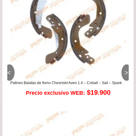
has
$46
<
>
Patines Balatas de freno Chevrolet Aveo 1.4 – Cobalt – Sail – Spark GT – Sonic – Tracker 1.8
$
19.900
Precio exclusivo WEB: