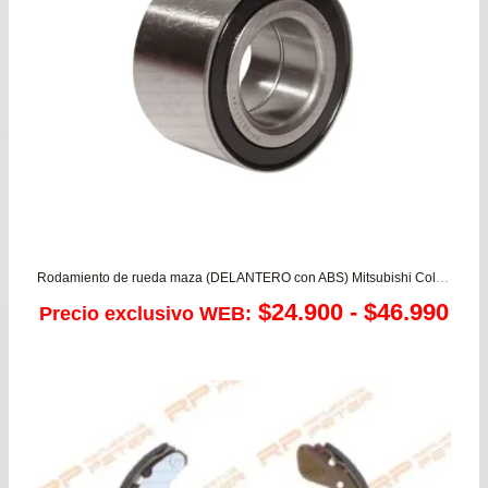
$107.500
Rodamiento de rueda maza (DELANTERO con ABS) Mitsubishi Colt 1.6 – Lancer 1.5/1.6 – Mirage 1.3/1.5 / Nissan Sentra 1.8 B15 / Samsung SM3 1.5/1.6
Ra
$
24.900
-
$
46.990
Precio exclusivo WEB:
de
pre
de
$24