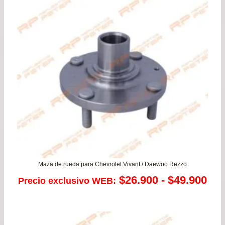
Maza de rueda para Chevrolet Vivant / Daewoo Rezzo
Ra
$
26.900
-
$
49.900
Precio exclusivo WEB:
de
pre