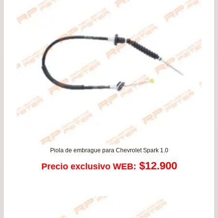
$14
has
$26
Piola de embrague para Chevrolet Spark 1.0
$
12.900
Precio exclusivo WEB: