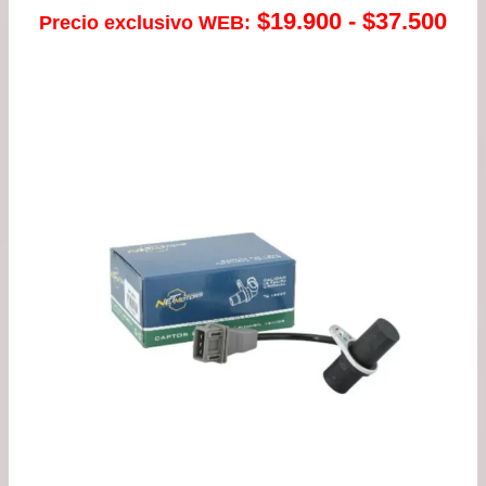
Ra
$
19.900
-
$
37.500
Precio exclusivo WEB:
de
pre
de
$19
has
$37