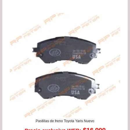
de
pre
de
$59
has
$79
Pastillas de freno Toyota Yaris Nuevo