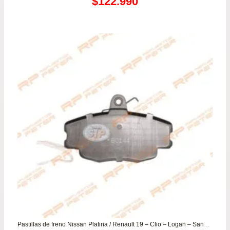
Rango
$
122.990
de
precios:
desde
$95.990
hasta
$122.990
Pastillas de freno Nissan Platina / Renault 19 – Clio – Logan – Sandero