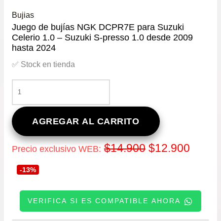
Bujias
Juego de bujías NGK DCPR7E para Suzuki
Celerio 1.0 – Suzuki S-presso 1.0 desde 2009
hasta 2024
✅ Stock en tienda
JUEGO
DE
BUJÍAS
NGK
AGREGAR AL CARRITO
DCPR7E
PARA
El
El
$
14.900
$
12.900
Precio exclusivo WEB:
SUZUKI
CELERIO
precio
precio
-13%
1.0
-
original
actual
SUZUKI
VERIFICA SI ES COMPATIBLE AHORA
S-
era:
es:
PRESSO