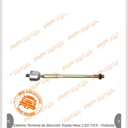
de
pre
de
$24
has
$46
<
>
Extremo Terminal de dirección Toyota Hilux 2.5/2.7/3.0 – Fortuner