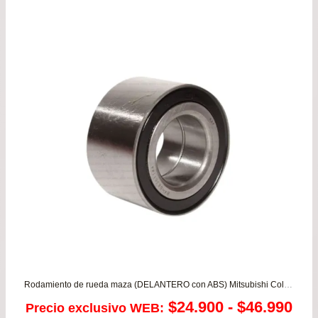
Rodamiento de rueda maza (DELANTERO con ABS) Mitsubishi Colt 1.6 – Lancer 1.5/1.6 – Mirage 1.3/1.5 / Nissan Sentra 1.8 B15 / Samsung SM3 1.5/1.6
Ra
$
24.900
-
$
46.990
Precio exclusivo WEB: