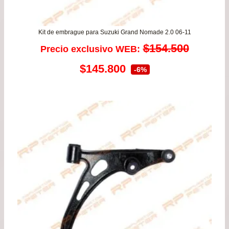
Kit de embrague para Suzuki Grand Nomade 2.0 06-11
$
154.500
Precio exclusivo WEB:
El
El
$
145.800
-6%
precio
precio
original
actual
era:
es:
$154.500.
$145.800.