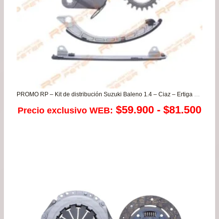
PROMO RP – Kit de distribución Suzuki Baleno 1.4 – Ciaz – Ertiga – Swift 1.4
Ra
$
59.900
-
$
81.500
Precio exclusivo WEB:
de
pre
de
$59
has