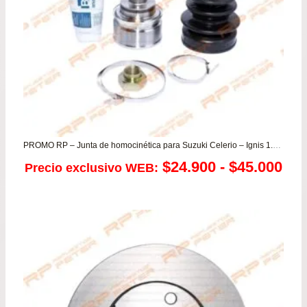
PROMO RP – Junta de homocinética para Suzuki Celerio – Ignis 1.3 – Alto K10 1.0
Ra
$
24.900
-
$
45.000
Precio exclusivo WEB:
de
pre
de
$24
has