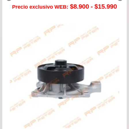
Ran
$
8.900
-
$
15.990
Precio exclusivo WEB:
de
prec
des
$8.
has
$15