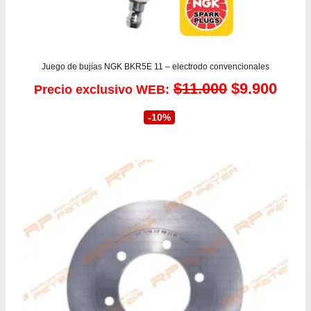
Juego de bujías NGK BKR5E 11 – electrodo convencionales
El
El
$
11.000
$
9.900
Precio exclusivo WEB:
precio
prec
-10%
original
actu
era:
es:
$11.000.
$9.9