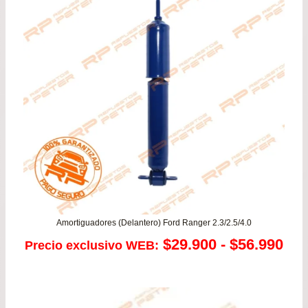
$21
has
$78
Amortiguadores (Delantero) Ford Ranger 2.3/2.5/4.0
Ra
$
29.900
-
$
56.990
Precio exclusivo WEB:
de
pre