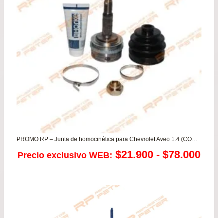
$12
has
$23
PROMO RP – Junta de homocinética para Chevrolet Aveo 1.4 (CON ABS)
Ra
$
21.900
-
$
78.000
Precio exclusivo WEB:
de
pre
de