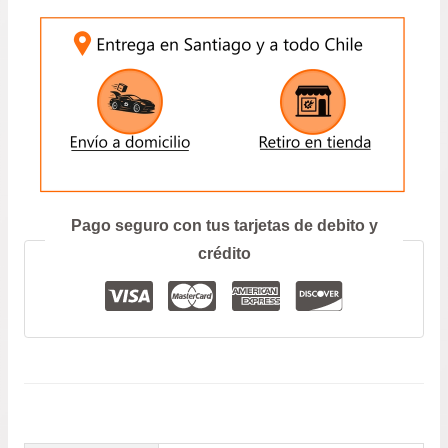
1.0
INGRESE SU PATENTE:
$14.900.
$12.9
DESDE
2009
HASTA
2024
CANTIDAD
ENVIAR
Prefiero hablar por teléfono
Pago seguro con tus tarjetas de debito y
crédito