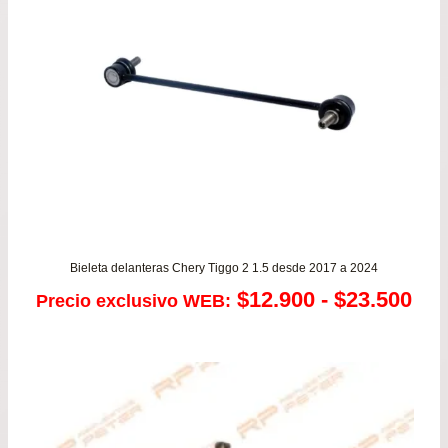
Bieleta delanteras Chery Tiggo 2 1.5 desde 2017 a 2024
Ra
$
12.900
-
$
23.500
Precio exclusivo WEB:
de
pre
de