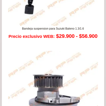
Bandeja suspension para Suzuki Baleno 1.3/1.6
Ra
$
29.900
-
$
56.900
Precio exclusivo WEB:
de
pre
de
$29
has
$56