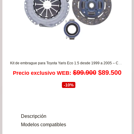
$81
Kit de embrague para Toyota Yaris Eco 1.5 desde 1999 a 2005 – Corolla 1.6 4AFE desde 1993 a 2001
El
El
$
99.900
$
89.500
Precio exclusivo WEB:
precio
prec
-10%
original
actu
era:
es:
Descripción
$99.900.
$89.
Modelos compatibles