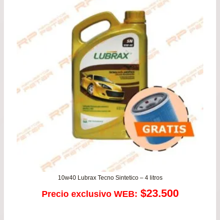
de
$29
has
$56
10w40 Lubrax Tecno Sintetico – 4 litros
$
23.500
Precio exclusivo WEB: