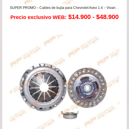
SUPER PROMO – Cables de bujía para Chevrolet Aveo 1.4 – Vivant 1.6 / DAEWOO Nubira 1.6 – Rezzo
Ra
$
14.900
-
$
48.900
Precio exclusivo WEB:
de
pre
de
$14
has
$48