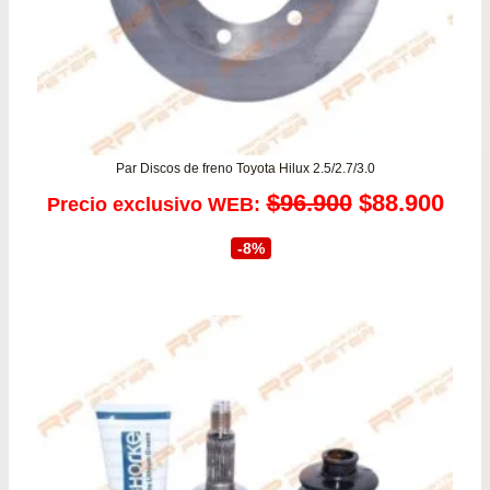
Par Discos de freno Toyota Hilux 2.5/2.7/3.0
El
El
$
96.900
$
88.900
Precio exclusivo WEB:
precio
prec
-8%
original
actu
era:
es:
$96.900.
$88.