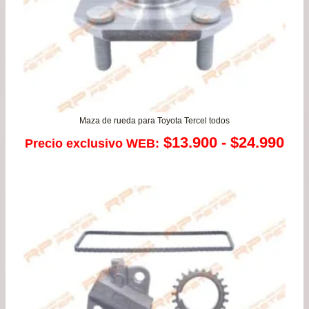
Maza de rueda para Toyota Tercel todos
Ra
$
13.900
-
$
24.990
Precio exclusivo WEB:
de
pre
de
$13
has
$24