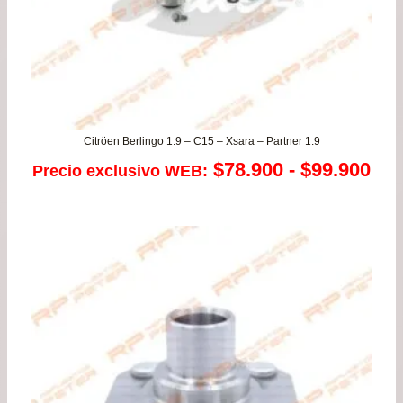
Citröen Berlingo 1.9 – C15 – Xsara – Partner 1.9
Ra
$
78.900
-
$
99.900
Precio exclusivo WEB:
de
pre
de
$78
has
$99