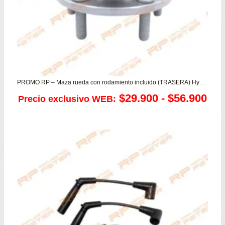
PROMO RP – Maza rueda con rodamiento incluido (TRASERA) Hyundai Tucson / Kia Sportage
Ra
$
29.900
-
$
56.900
Precio exclusivo WEB:
de
pre
de
$29
has
$56