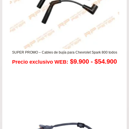
SUPER PROMO – Cables de bujía para Chevrolet Spark 800 todos
Ran
$
9.900
-
$
54.900
Precio exclusivo WEB:
de
prec
des
$9.
has