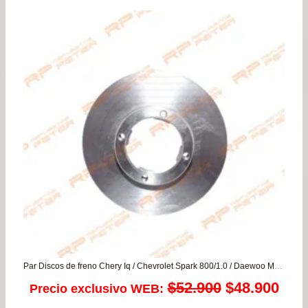
era:
es:
$37.900.
$35.
Par Discos de freno Chery Iq / Chevrolet Spark 800/1.0 / Daewoo Matiz
El
El
$
52.900
$
48.900
Precio exclusivo WEB: