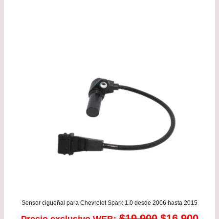
era:
es:
$39.900.
$36.
Sensor cigueñal para Chevrolet Spark 1.0 desde 2006 hasta 2015
El
El
$
19.900
$
16.900
Precio exclusivo WEB: