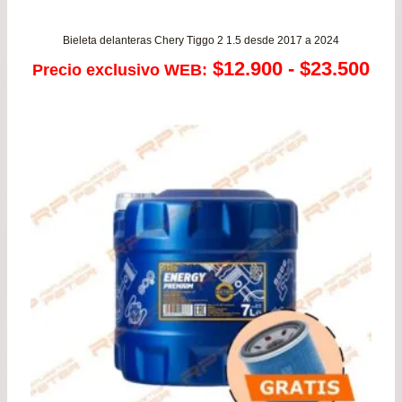
Bieleta delanteras Chery Tiggo 2 1.5 desde 2017 a 2024
Ra
$
12.900
-
$
23.500
Precio exclusivo WEB:
de
pre
de
$12
has
$23