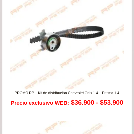
PROMO RP – Kit de distribución Chevrolet Onix 1.4 – Prisma 1.4
Ra
$
36.900
-
$
53.900
Precio exclusivo WEB:
de
pre