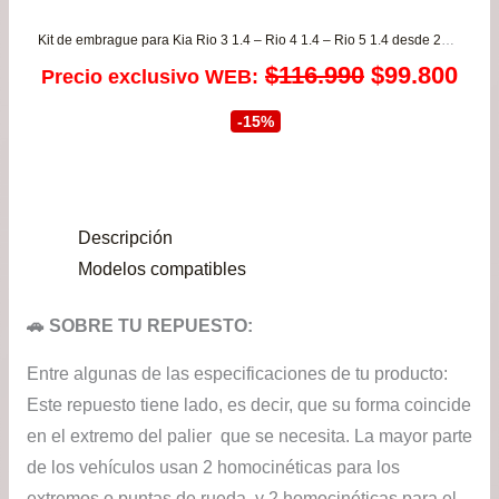
Kit de embrague para Kia Rio 3 1.4 – Rio 4 1.4 – Rio 5 1.4 desde 2012 a 2018 VALEO
El
El
$
116.990
$
99.800
Precio exclusivo WEB:
precio
pre
-15%
original
act
era:
es:
Descripción
$116.990.
$99
Modelos compatibles
🚗 SOBRE TU REPUESTO:
Entre algunas de las especificaciones de tu producto:
Este repuesto tiene lado, es decir, que su forma coincide
en el extremo del palier que se necesita. La mayor parte
de los vehículos usan 2 homocinéticas para los
extremos o puntas de rueda, y 2 homocinéticas para el