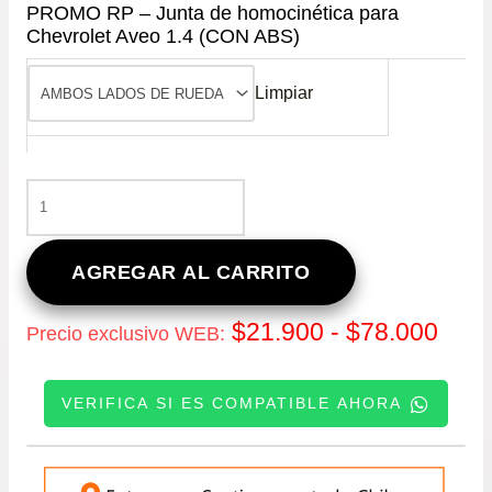
PROMO RP – Junta de homocinética para
Chevrolet Aveo 1.4 (CON ABS)
Limpiar
PROMO
RP
-
JUNTA
AGREGAR AL CARRITO
DE
HOMOCINÉTICA
Ran
$
21.900
-
$
78.000
Precio exclusivo WEB:
PARA
CHEVROLET
de
AVEO
VERIFICA SI ES COMPATIBLE AHORA
1.4
prec
(CON
ABS)
INGRESE SU PATENTE:
des
CANTIDAD