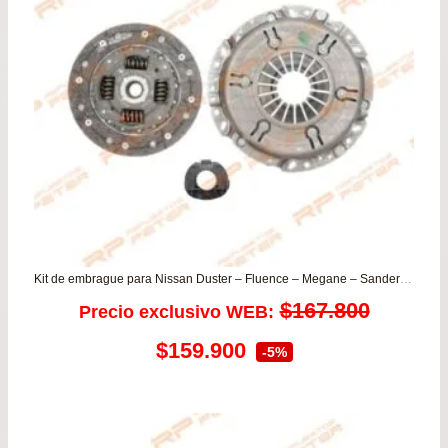
Kit de embrague para Nissan Duster – Fluence – Megane – Sandero – Scenic ii
$
167.800
Precio exclusivo WEB:
El
El
$
159.900
-5%
precio
precio
original
actual