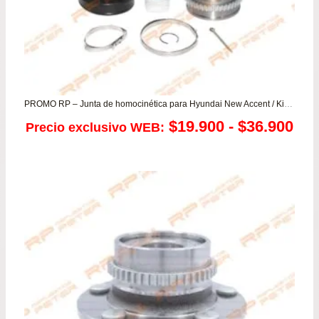
PROMO RP – Junta de homocinética para Hyundai New Accent / Kia Cerato – Rio JB
Ra
$
19.900
-
$
36.900
Precio exclusivo WEB:
de
pre
de
$19
has
$36