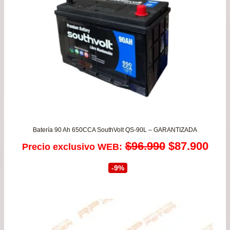
$62
Batería 90 Ah 650CCA SouthVolt QS-90L – GARANTIZADA
El
El
$
96.990
$
87.900
Precio exclusivo WEB:
precio
prec
-9%
original
actu
era:
es:
$96.990.
$87.