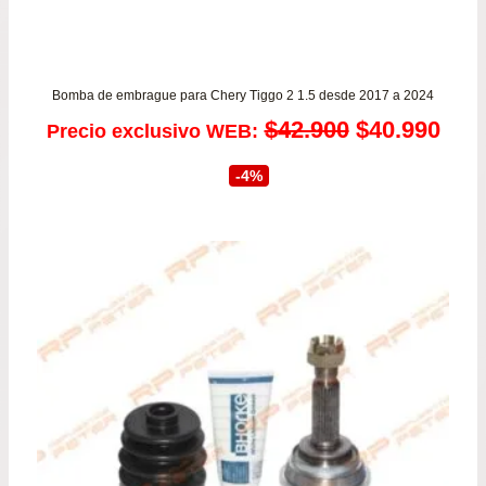
Bomba de embrague para Chery Tiggo 2 1.5 desde 2017 a 2024
El
El
$
42.900
$
40.990
Precio exclusivo WEB:
precio
prec
-4%
original
actu
era:
es:
$42.900.
$40.