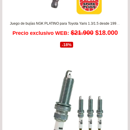
Juego de bujías NGK PLATINO para Toyota Yaris 1.3/1.5 desde 1999 hasta 2016 – Corolla 1.6/1.8 / Mazda 3 1.6 desde 2004 a 2015
El
El
$
21.900
$
18.000
Precio exclusivo WEB:
precio
prec
-18%
original
actu
era:
es:
$21.900.
$18.