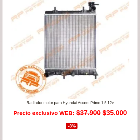
de
$36
has
$53
Radiador motor para Hyundai Accent Prime 1.5 12v
El
El
$
37.900
$
35.000
Precio exclusivo WEB:
precio
prec
-8%
original
actu