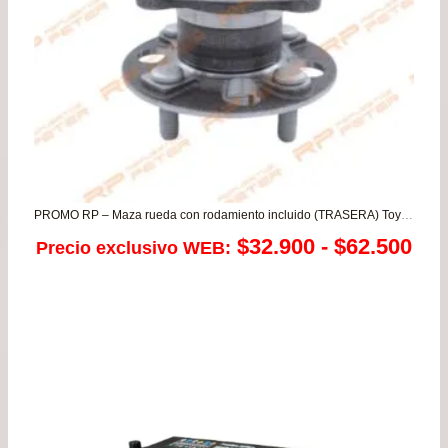
PROMO RP – Maza rueda con rodamiento incluido (TRASERA) Toyota New Yaris todos
Ra
$
32.900
-
$
62.500
Precio exclusivo WEB:
de
pre
de
$32
has