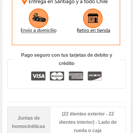
$21.
hast
$78.
ENVIAR
Prefiero hablar por teléfono
Pago seguro con tus tarjetas de debito y
crédito
(22 dientes exterior - 22
Juntas de
dientes interior) - Lado de
homocinéticas
rueda o caja