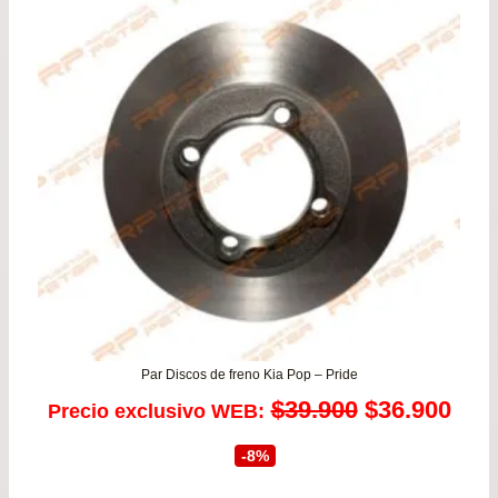
era:
es:
$167.800.
$159.900.
Par Discos de freno Kia Pop – Pride
El
El
$
39.900
$
36.900
Precio exclusivo WEB:
precio
prec
-8%
original
actu