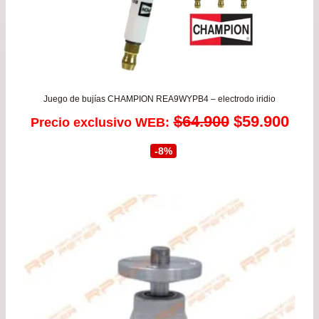
Juego de bujías CHAMPION REA9WYPB4 – electrodo iridio
El
El
$
64.900
$
59.900
Precio exclusivo WEB:
precio
prec
-8%
original
actu
era:
es:
$64.900.
$59.