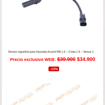
$54
Sensor cigueñal para Hyundai Accent RB 1.6 – Creta 1.6 – Venue 1.6 desde 2011 a 2020 ORIGINAL
El
El
$
39.900
$
34.900
Precio exclusivo WEB:
precio
prec
-13%
original
actu
era:
es:
$39.900.
$34.