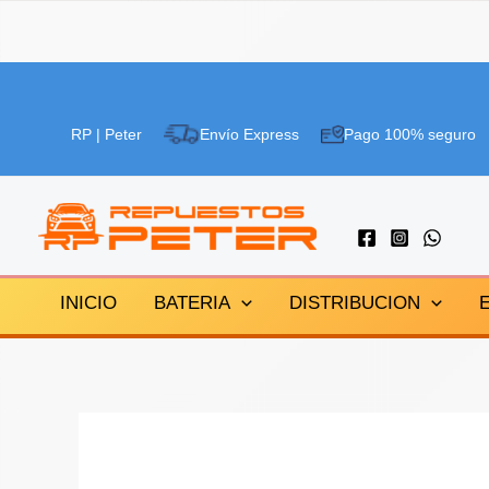
Ir
al
RP | Peter
Envío Express
Pago 100% seguro
contenido
INICIO
BATERIA
DISTRIBUCION