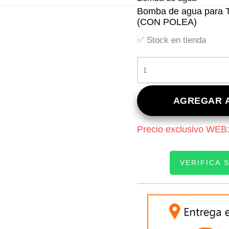
Bomba de agua para Toy
(CON POLEA)
✅ Stock en tienda
BOMBA
DE
AGUA
PARA
AGREGAR A
TOYOTA
COROLLA
Precio exclusivo WEB
1.3
–
STARLET
VERIFICA 
–
TERCEL
(CON
INGRESE SU PATEN
POLEA)
CANTIDAD