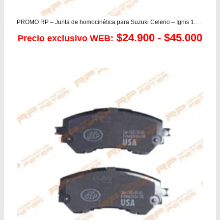
PROMO RP – Junta de homocinética para Suzuki Celerio – Ignis 1.3 – Alto K10 1.0
Ra
$
24.900
-
$
45.000
Precio exclusivo WEB:
de
pre
de
$24
has
$45