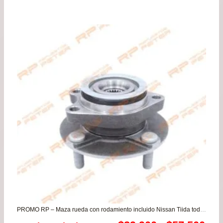
de
precios:
desde
$24.900
hasta
$107.900
PROMO RP – Maza rueda con rodamiento incluido Nissan Tiida todos