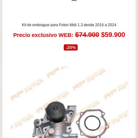
Kit de embrague para Foton Midi 1.3 desde 2016 a 2024
El
El
$
74.900
$
59.900
Precio exclusivo WEB:
precio
prec
-20%
original
actu
era:
es:
$74.900.
$59.