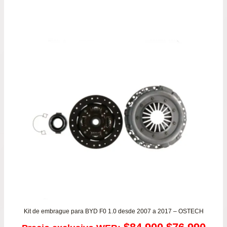
original
actu
era:
es:
$39.900.
$33.
Kit de embrague para BYD F0 1.0 desde 2007 a 2017 – OSTECH
El
El