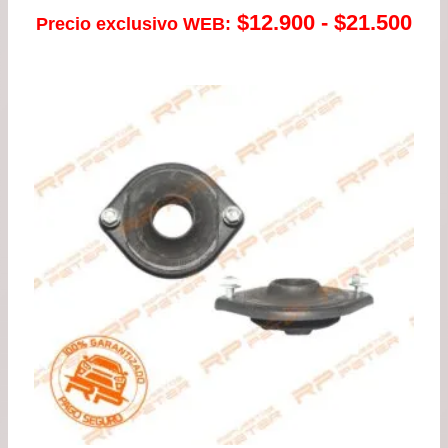
Ra
$
12.900
-
$
21.500
Precio exclusivo WEB:
de
pre
de
$12
has
$21