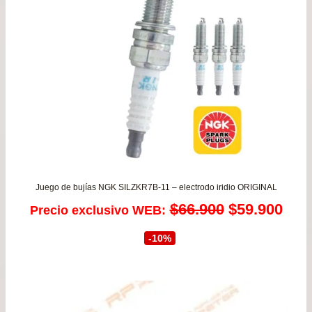
has
$58
Juego de bujías NGK SILZKR7B-11 – electrodo iridio ORIGINAL
El
El
$
66.900
$
59.900
Precio exclusivo WEB:
precio
prec
-10%
original
actu
era:
es: