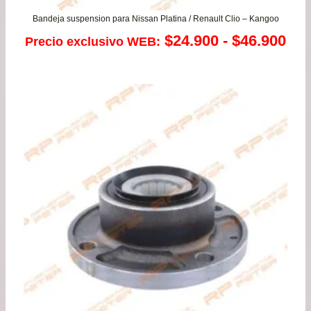
Bandeja suspension para Nissan Platina / Renault Clio – Kangoo
Ra
$
24.900
-
$
46.900
Precio exclusivo WEB:
de
pre
de
$24
has
$46