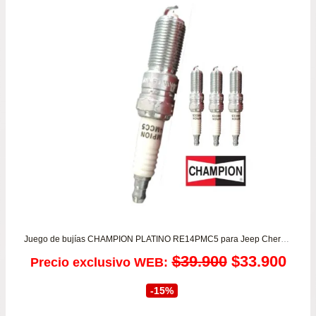
Juego de bujías CHAMPION PLATINO RE14PMC5 para Jeep Cherokee 2.4 – Wrangler 2.4/ 3.8 desde 2003 a 2011
El
El
$
39.900
$
33.900
Precio exclusivo WEB:
precio
prec
-15%