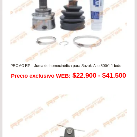
PROMO RP – Junta de homocinética para Suzuki Alto 800/1.1 todos F8D y F10D
Ra
$
22.900
-
$
41.500
Precio exclusivo WEB:
de
pre
de
$22
has