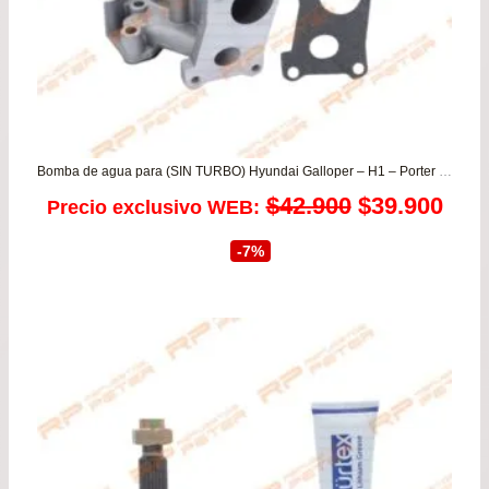
Bomba de agua para (SIN TURBO) Hyundai Galloper – H1 – Porter – Starex – Terracan / Kia Besta -Frontier / Mitsubishi L200 – Montero
El
El
$
42.900
$
39.900
Precio exclusivo WEB:
precio
prec
-7%
original
actu
era:
es:
$42.900.
$39.