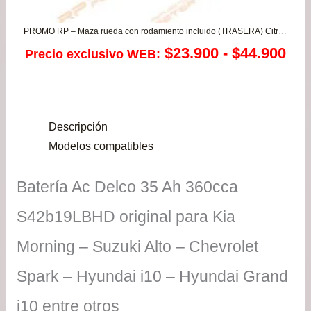
PROMO RP – Maza rueda con rodamiento incluido (TRASERA) Citroen Berlingo – Xantia / Peugeot 405 – 406 – Partner
Ra
$
23.900
-
$
44.900
Precio exclusivo WEB:
de
pre
Descripción
de
Modelos compatibles
$23
Batería Ac Delco 35 Ah 360cca
has
S42b19LBHD original para Kia
$44
Morning – Suzuki Alto – Chevrolet
Spark – Hyundai i10 – Hyundai Grand
i10 entre otros