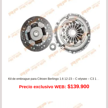
$66.900.
$59.
Kit de embrague para Citroen Berlingo 1.6 12-23 – C-elysee – C3 1.6 – Jumpy / Peugeot 2008 1.6 – 208 1.6 – 301 1.6 – 308 – Expert 1.6 – Partner 1.6 – Rifter K9
$
139.900
Precio exclusivo WEB: