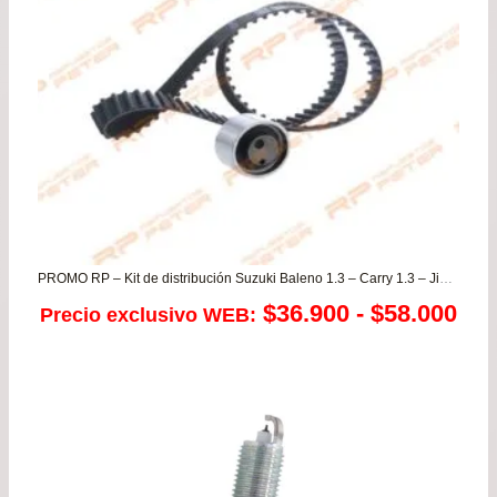
PROMO RP – Kit de distribución Suzuki Baleno 1.3 – Carry 1.3 – Jimny – Mastervan / Changan Benni / DFSK Cargo Van 1.3
Ra
$
36.900
-
$
58.000
Precio exclusivo WEB:
de
pre
de
$36