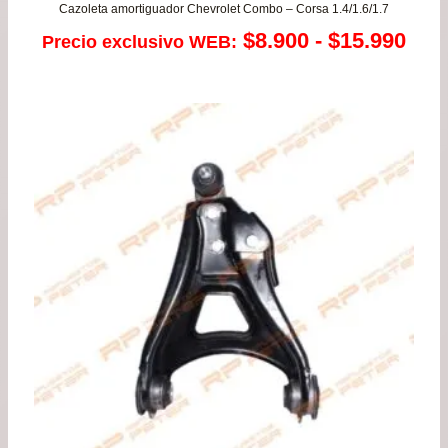
Cazoleta amortiguador Chevrolet Combo – Corsa 1.4/1.6/1.7
Ran
$
8.900
-
$
15.990
Precio exclusivo WEB:
de
prec
des
$8.
has
$15