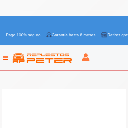
Ir
¡Oferta!
al
 100% seguro
Garantía hasta 8 meses
Retiros gratis en tie
contenido