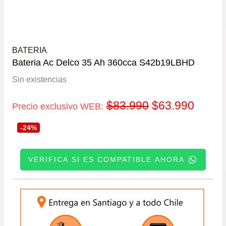
BATERIA
Bateria Ac Delco 35 Ah 360cca S42b19LBHD
Sin existencias
El
El
$
83.990
$
63.990
Precio exclusivo WEB:
precio
precio
-24%
original
actual
VERIFICA SI ES COMPATIBLE AHORA
era:
es:
INGRESE SU PATENTE:
$83.990.
$63.9