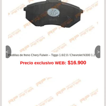
$41
<
>
Pastillas de freno Chery Fulwin – Tiggo 1.6/2.0 / Chevrolet N300 1.2 – N400
$
16.900
Precio exclusivo WEB: