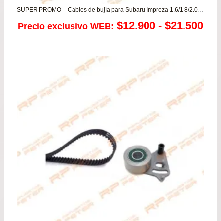
SUPER PROMO – Cables de bujía para Subaru Impreza 1.6/1.8/2.0 – Legacy 1.8/2.0/2.2
Ra
$
12.900
-
$
21.500
Precio exclusivo WEB:
de
pre
de
$12
has
$21