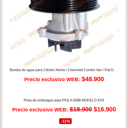
Bomba de agua para Citröen Nemo / Chevrolet Combo Van / Fiat Doblo – Fiorino City – Grande punto / Peugeot Bipper
$
48.900
Precio exclusivo WEB:
Piola de embrague para PIOLA-EMB MODELO XXX
El
El
$
18.900
$
16.900
Precio exclusivo WEB:
precio
prec
-11%