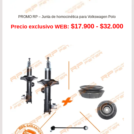
PROMO RP – Junta de homocinética para Volkswagen Polo
Ra
$
17.900
-
$
32.000
Precio exclusivo WEB:
de
pre
de
$17
has
$32