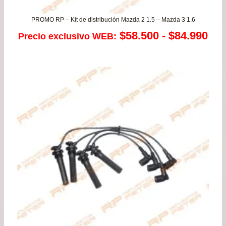
PROMO RP – Kit de distribución Mazda 2 1.5 – Mazda 3 1.6
Ra
$
58.500
-
$
84.990
Precio exclusivo WEB:
de
pre
de
$58
has
$84