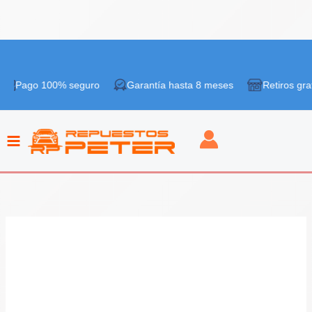
Ir
¡Oferta!
al
 100% seguro
Garantía hasta 8 meses
Retiros gratis en tie
contenido