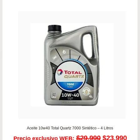
era:
es:
$59.900.
$54.
Aceite 10w40 Total Quartz 7000 Sintético – 4 Litros
El
El
$
29.990
$
23.990
Precio exclusivo WEB: