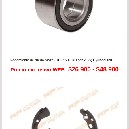
Rodamiento de rueda maza (DELANTERO con ABS) Hyundai i20 1.4 – Morning 1.0/1.2 / Kia Rio 3/4/5 1.2/1.4
Ra
$
26.900
-
$
48.900
Precio exclusivo WEB:
de
pre
de
$26
has