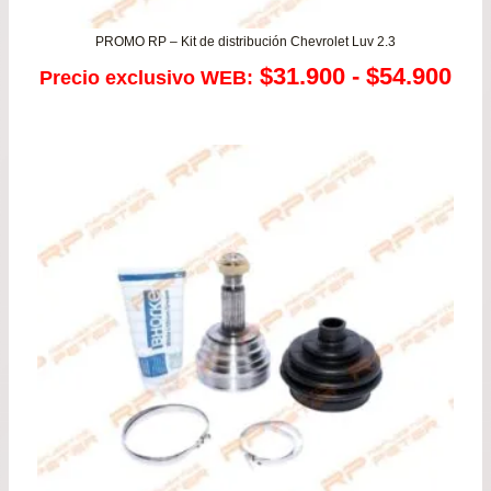
PROMO RP – Kit de distribución Chevrolet Luv 2.3
Ra
$
31.900
-
$
54.900
Precio exclusivo WEB:
de
pre
de
$31
has
$54