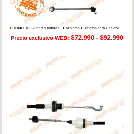
PROMO RP – Amortiguadores + Cazoletas + Bieletas para Chevrolet Optra 1.6/1.8/2.0
Ra
$
72.990
-
$
92.990
Precio exclusivo WEB:
de
pre
de
$72
has
$92