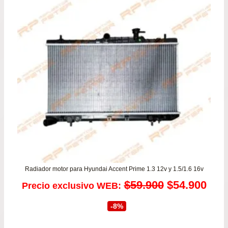
Radiador motor para Hyundai Accent Prime 1.3 12v y 1.5/1.6 16v
El
El
$
59.900
$
54.900
Precio exclusivo WEB:
precio
prec
-8%
original
actu