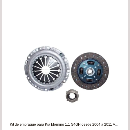
original
actu
era:
es:
$18.900.
$16.
Kit de embrague para Kia Morning 1.1 G4GH desde 2004 a 2011 VALEO