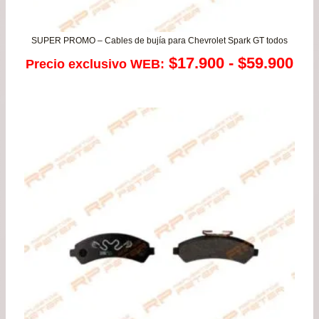
SUPER PROMO – Cables de bujía para Chevrolet Spark GT todos
Ra
$
17.900
-
$
59.900
Precio exclusivo WEB:
de
pre
de
$17
has
$59