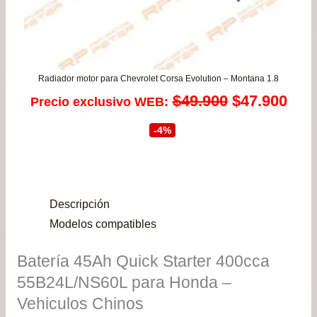
Radiador motor para Chevrolet Corsa Evolution – Montana 1.8
El
El
$
49.900
$
47.900
Precio exclusivo WEB:
precio
prec
-4%
original
actu
era:
es:
Descripción
$49.900.
$47.
Modelos compatibles
Batería 45Ah Quick Starter 400cca
55B24L/NS60L para Honda –
Vehiculos Chinos