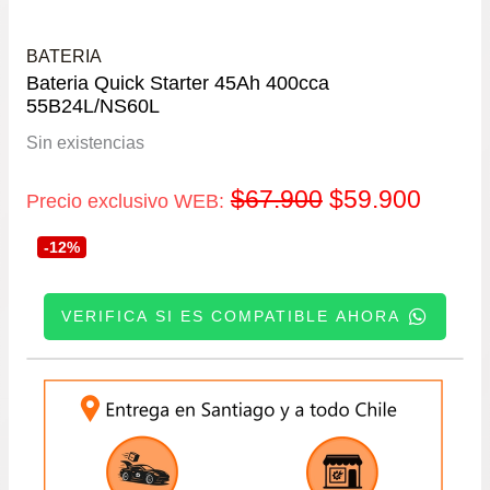
BATERIA
Bateria Quick Starter 45Ah 400cca
55B24L/NS60L
Sin existencias
El
El
$
67.900
$
59.900
Precio exclusivo WEB:
precio
precio
-12%
original
actual
VERIFICA SI ES COMPATIBLE AHORA
era:
es:
INGRESE SU PATENTE:
$67.900.
$59.9