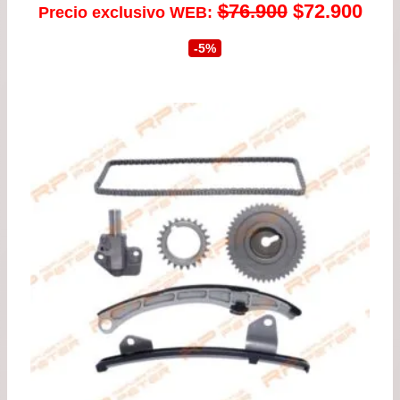
El
El
$
76.900
$
72.900
Precio exclusivo WEB:
precio
prec
-5%
original
actu
era:
es:
$76.900.
$72.