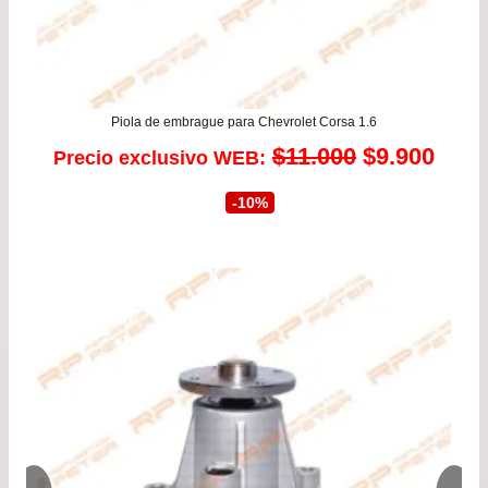
Piola de embrague para Chevrolet Corsa 1.6
El
El
$
11.000
$
9.900
Precio exclusivo WEB:
precio
prec
-10%
original
actu
era:
es:
$11.000.
$9.9