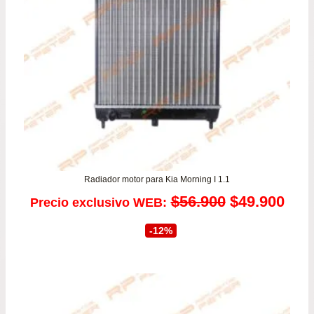
Radiador motor para Kia Morning I 1.1
El
El
$
56.900
$
49.900
Precio exclusivo WEB:
precio
prec
-12%
original
actu
era:
es:
$56.900.
$49.