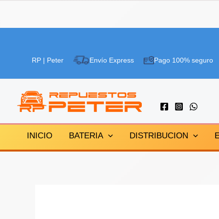
Ir
al
RP | Peter
Envío Express
Pago 100% seguro
contenido
INICIO
BATERIA
DISTRIBUCION