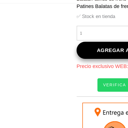
Patines Balatas de f
✅ Stock en tienda
PATINES
BALATAS
DE
FRENO
AGREGAR A
MG
MG3
Precio exclusivo WEB
1.5
CANTIDAD
VERIFICA
INGRESE SU PATEN