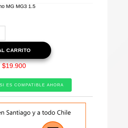
reno MG MG3 1.5
L CARRITO
$
19.900
:
 SI ES COMPATIBLE AHORA
TE: