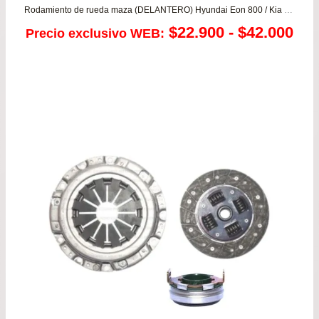
Rodamiento de rueda maza (DELANTERO) Hyundai Eon 800 / Kia Morning 1.0/1.2
Ra
$
22.900
-
$
42.000
Precio exclusivo WEB:
de
pre
de
$22
has
$42