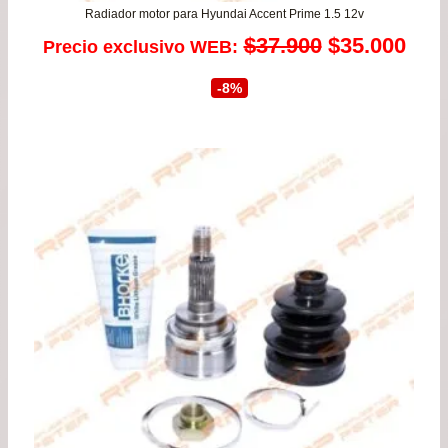
Radiador motor para Hyundai Accent Prime 1.5 12v
El
El
$
37.900
$
35.000
Precio exclusivo WEB:
precio
prec
-8%
original
actu
era:
es:
$37.900.
$35.