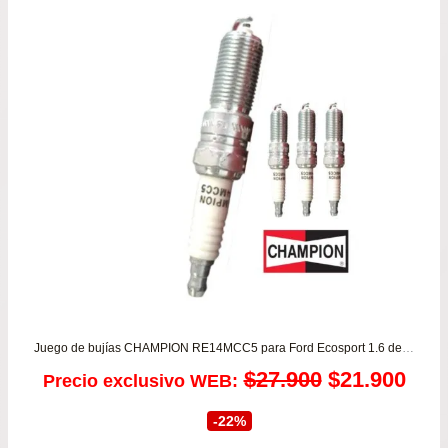
Juego de bujías CHAMPION RE14MCC5 para Ford Ecosport 1.6 desde 2003 a 2018 – Fiesta 1.6 – Ka 1.0/1.6
El
El
$
27.900
$
21.900
Precio exclusivo WEB:
precio
prec
-22%