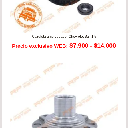
Cazoleta amortiguador Chevrolet Sail 1.5
Ran
$
7.900
-
$
14.000
Precio exclusivo WEB:
de
prec
des
$7.
has
$14