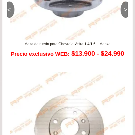
<
>
Maza de rueda para Chevrolet Astra 1.4/1.6 – Monza
Ra
$
13.900
-
$
24.990
Precio exclusivo WEB:
de
pre
de
$13
has
$24