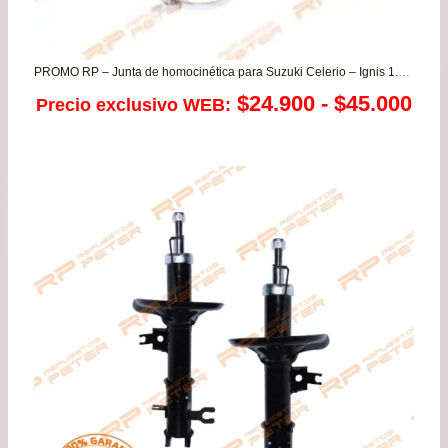
PROMO RP – Junta de homocinética para Suzuki Celerio – Ignis 1.3 – Alto K10 1.0
Ra
$
24.900
-
$
45.000
Precio exclusivo WEB:
de
pre
de
$24
has
$45