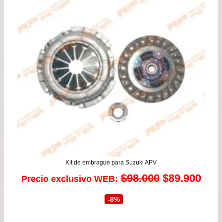
de
$21
has
$38
Kit de embrague para Suzuki APV
El
El
$
98.000
$
89.900
Precio exclusivo WEB:
precio
prec
-8%
original
actu