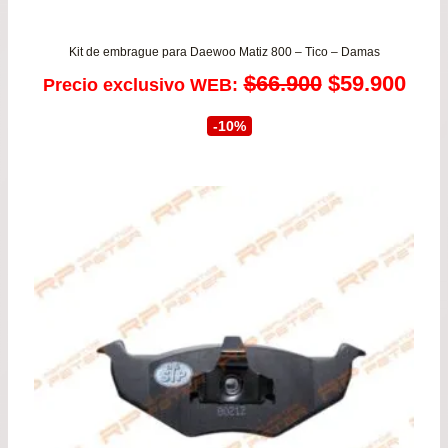
Kit de embrague para Daewoo Matiz 800 – Tico – Damas
El
El
$
66.900
$
59.900
Precio exclusivo WEB:
precio
prec
-10%
original
actu
era:
es:
$66.900.
$59.