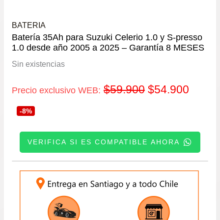
BATERIA
Batería 35Ah para Suzuki Celerio 1.0 y S-presso
1.0 desde año 2005 a 2025 – Garantía 8 MESES
Sin existencias
El
El
$
59.900
$
54.900
Precio exclusivo WEB:
precio
precio
-8%
original
actual
VERIFICA SI ES COMPATIBLE AHORA
era:
es:
INGRESE SU PATENTE:
$59.900.
$54.9