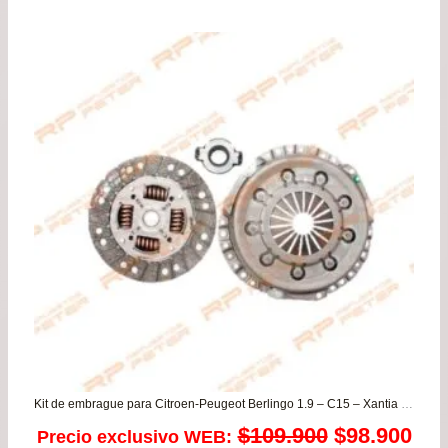
Kit de embrague para Citroen-Peugeot Berlingo 1.9 – C15 – Xantia – Xsara – 405 – 406 1.6/1.8 – Partner 1.9
El
El
$
109.900
$
98.900
Precio exclusivo WEB: