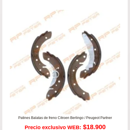
original
actu
era:
es:
$27.900.
$21.
Patines Balatas de freno Citroen Berlingo / Peugeot Partner
$
18.900
Precio exclusivo WEB: