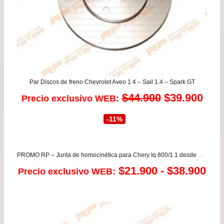
Par Discos de freno Chevrolet Aveo 1.4 – Sail 1.4 – Spark GT
El
El
$
44.900
$
39.900
Precio exclusivo WEB:
precio
prec
-11%
original
actu
era:
es:
PROMO RP – Junta de homocinética para Chery Iq 800/1.1 desde año 2008 a 2014
Ra
$
21.900
-
$
38.900
Precio exclusivo WEB:
$44.900.
$39.
de
pre