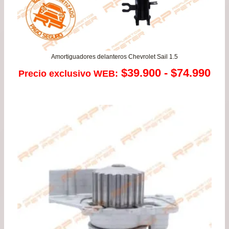
Amortiguadores delanteros Chevrolet Sail 1.5
Ra
$
39.900
-
$
74.990
Precio exclusivo WEB:
de
pre
de
$39
has
$74