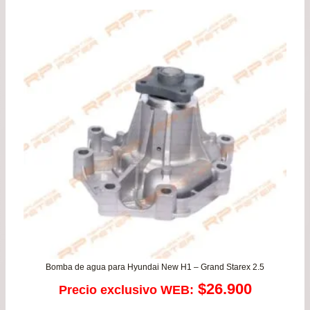
era:
es:
$98.000.
$89.
Bomba de agua para Hyundai New H1 – Grand Starex 2.5
$
26.900
Precio exclusivo WEB: