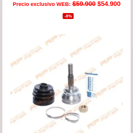
El
El
$
59.900
$
54.900
Precio exclusivo WEB:
precio
prec
-8%
original
actu
era:
es:
$59.900.
$54.