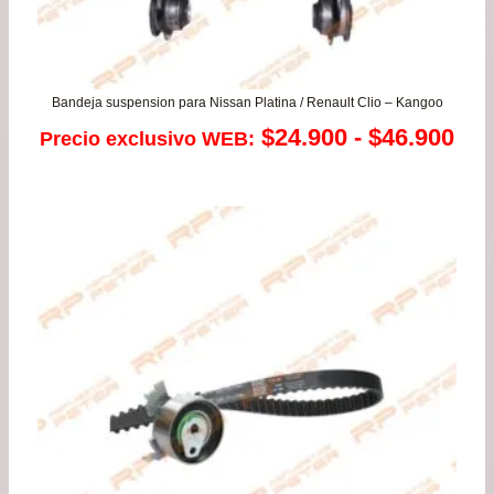
Bandeja suspension para Nissan Platina / Renault Clio – Kangoo
Ra
$
24.900
-
$
46.900
Precio exclusivo WEB:
de
pre
de
$24
has
$46