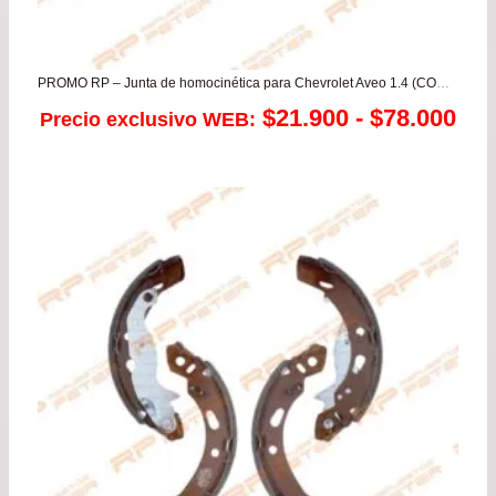
PROMO RP – Junta de homocinética para Chevrolet Aveo 1.4 (CON ABS)
Ra
$
21.900
-
$
78.000
Precio exclusivo WEB:
de
pre
de
$21
has
$78