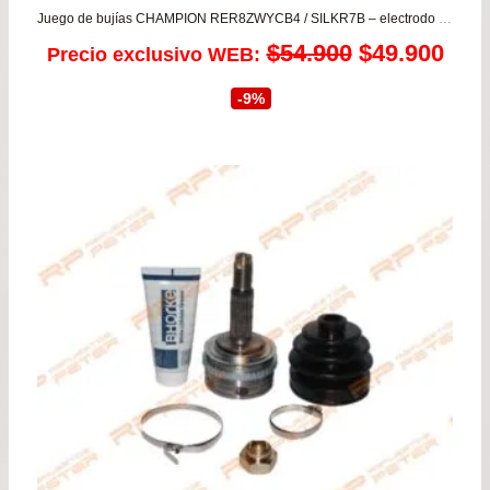
Juego de bujías CHAMPION RER8ZWYCB4 / SILKR7B – electrodo iridio
El
El
$
54.900
$
49.900
Precio exclusivo WEB:
precio
prec
-9%
original
actu
era:
es:
$54.900.
$49.