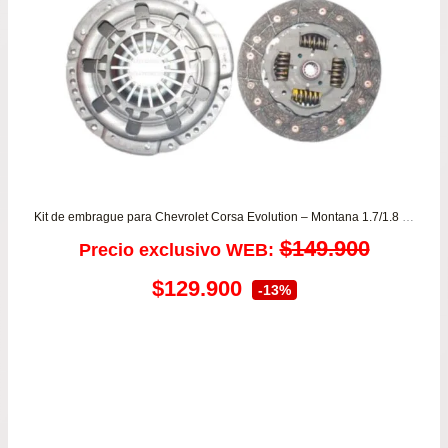
Kit de embrague para Chevrolet Corsa Evolution – Montana 1.7/1.8 desde año 2002 a 2011 LUK
$
149.900
Precio exclusivo WEB:
El
El
$
129.900
-13%
precio
precio
original
actual
era:
es:
$149.900.
$129.900.