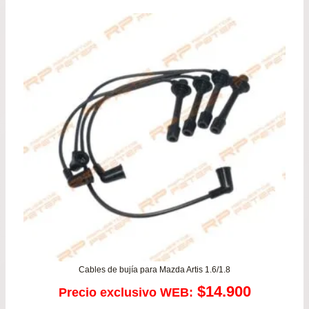
era:
es:
$39.900.
$33.
Cables de bujía para Mazda Artis 1.6/1.8
$
14.900
Precio exclusivo WEB: