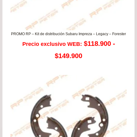
PROMO RP – Kit de distribución Subaru Impreza – Legacy – Forester
$
118.900
-
Precio exclusivo WEB:
Rango
$
149.900
de
precios:
desde
$118.900
hasta
$149.900