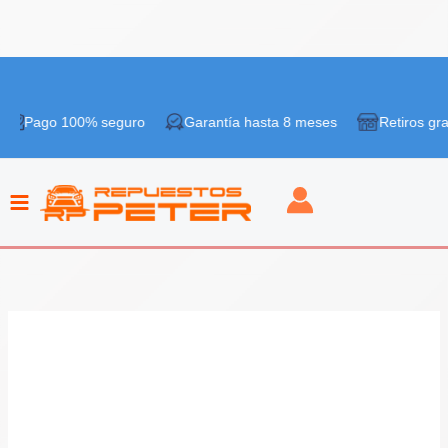
Ir
al
 100% seguro
Garantía hasta 8 meses
Retiros gratis en ti
contenido