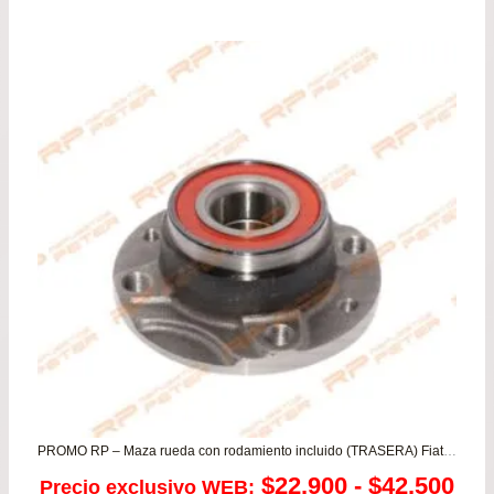
PROMO RP – Maza rueda con rodamiento incluido (TRASERA) Fiat Brava – Bravo – Fiorino – Palio – Punto – Siena – Uno
Ra
$
22.900
-
$
42.500
Precio exclusivo WEB: