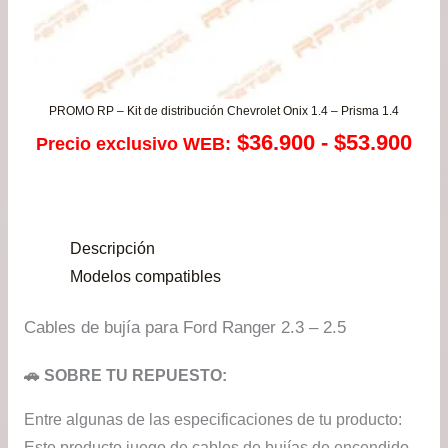
PROMO RP – Kit de distribución Chevrolet Onix 1.4 – Prisma 1.4
Ra
$
36.900
-
$
53.900
Precio exclusivo WEB:
de
pre
Descripción
de
Modelos compatibles
$36
Cables de bujía para Ford Ranger 2.3 – 2.5
has
🚗 SOBRE TU REPUESTO:
$53
Entre algunas de las especificaciones de tu producto:
Este producto juego de cables de bujías de encendido,