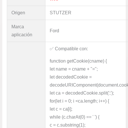
Origen
STUTZER
Marca
Ford
aplicación
✅​ Compatible con:
function getCookie(cname) {
let name = cname + "=";
let decodedCookie =
decodeURIComponent(document.cook
let ca = decodedCookie.split(';');
for(let i = 0; i <ca.length; i++) {
let c = ca[i];
while (c.charAt(0) == ' ') {
c = c.substring(1);