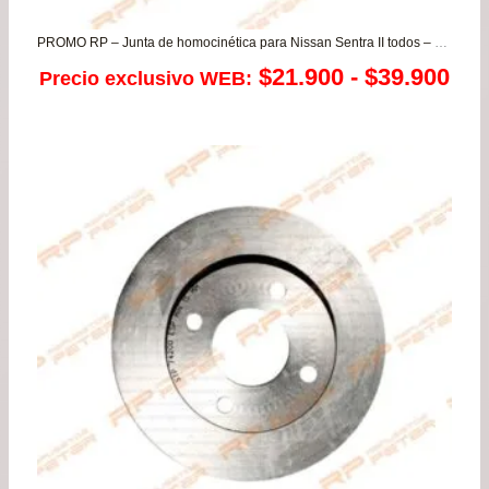
PROMO RP – Junta de homocinética para Nissan Sentra II todos – V16 solo para los años desde 2001 a 2003
Ra
$
21.900
-
$
39.900
Precio exclusivo WEB:
de
pre
de
$21
has
$39