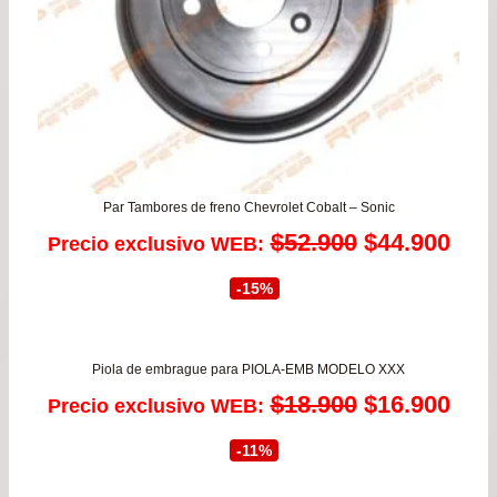
Par Tambores de freno Chevrolet Cobalt – Sonic
El
El
$
52.900
$
44.900
Precio exclusivo WEB:
precio
prec
-15%
original
actu
era:
es:
Piola de embrague para PIOLA-EMB MODELO XXX
El
El
$
18.900
$
16.900
Precio exclusivo WEB:
$52.900.
$44.
precio
prec
-11%
original
actu