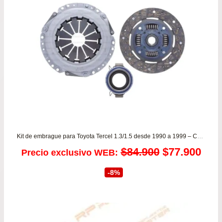
Kit de embrague para Toyota Tercel 1.3/1.5 desde 1990 a 1999 – Corolla 1.3/1.6 VALEO
El
El
$
84.900
$
77.900
Precio exclusivo WEB:
precio
prec
-8%
original
actu
era:
es: