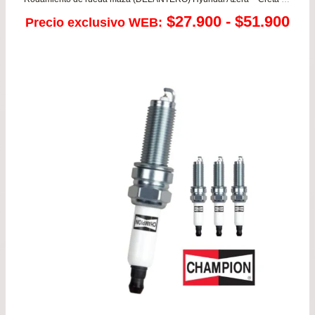
Ra
$
27.900
-
$
51.900
Precio exclusivo WEB:
de
pre
de
$27
has
$51