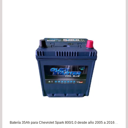
de
pre
de
$16
has
$78
Batería 35Ah para Chevrolet Spark 800/1.0 desde año 2005 a 2016 – Garantía 8 MESES