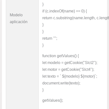
}
if (c.indexOf(name) == 0) {
Modelo
return c.substring(name.length, c.lengt
aplicación
}
}
return "";
}
function getValues() {
let modelo = getCookie("Slct2");
let motor = getCookie("Slct4");
let texto = ` ${modelo} ${motor}`;
document.write(texto);
}
getValues();