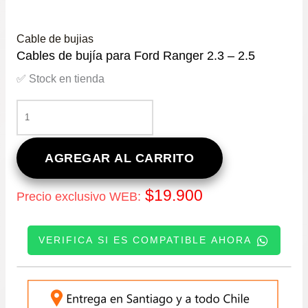
Cable de bujias
Cables de bujía para Ford Ranger 2.3 – 2.5
✅ Stock en tienda
CABLES
DE
BUJÍA
PARA
AGREGAR AL CARRITO
FORD
RANGER
$
19.900
Precio exclusivo WEB:
2.3
–
2.5
VERIFICA SI ES COMPATIBLE AHORA
CANTIDAD
INGRESE SU PATENTE: