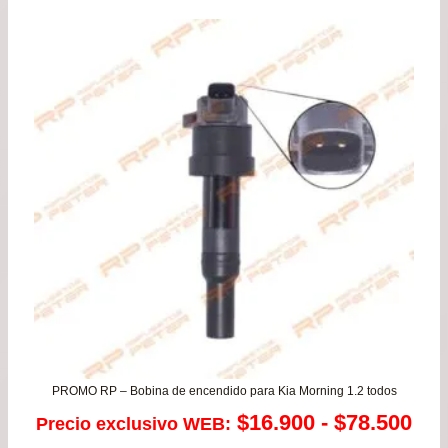
era:
es:
$18.900.
$16.
PROMO RP – Bobina de encendido para Kia Morning 1.2 todos
Ra
$
16.900
-
$
78.500
Precio exclusivo WEB: