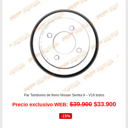
$84.900.
$77.
Par Tambores de freno Nissan Sentra II – V16 todos
El
El
$
39.900
$
33.900
Precio exclusivo WEB:
precio
prec
-15%
original
actu