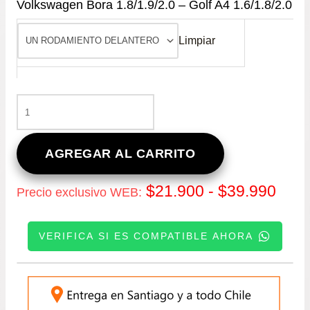
Volkswagen Bora 1.8/1.9/2.0 – Golf A4 1.6/1.8/2.0
Limpiar
RODAMIENTO
DE
RUEDA
MAZA
AGREGAR AL CARRITO
(DELANTERO)
VOLKSWAGEN
Ran
$
21.900
-
$
39.990
Precio exclusivo WEB:
BORA
1.8/1.9/2.0
de
-
VERIFICA SI ES COMPATIBLE AHORA
GOLF
prec
A4
1.6/1.8/2.0
INGRESE SU PATENTE:
des
CANTIDAD
$21.