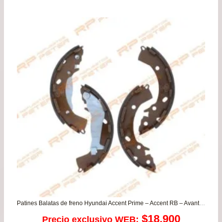
de
prec
des
$8.
has
$15
Patines Balatas de freno Hyundai Accent Prime – Accent RB – Avante – Elantra – Getz – I10 / Kia Cerato – Rio 3/4/5 – Soluto – Soul
$
18.900
Precio exclusivo WEB: