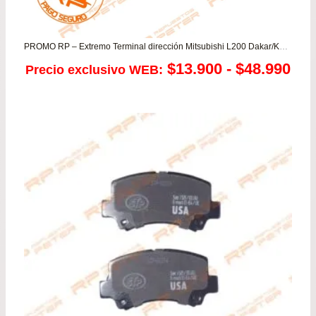
PROMO RP – Extremo Terminal dirección Mitsubishi L200 Dakar/Katana/Work 2.4/2.5/3.2 – Montero 2.5/3.2/3.5
Ra
$
13.900
-
$
48.990
Precio exclusivo WEB:
de
pre
de
$13
has
$48