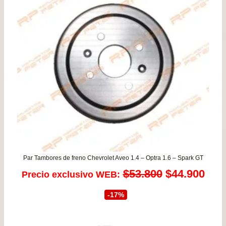
Par Tambores de freno Chevrolet Aveo 1.4 – Optra 1.6 – Spark GT
El
El
$
53.800
$
44.900
Precio exclusivo WEB:
precio
prec
-17%
original
actu