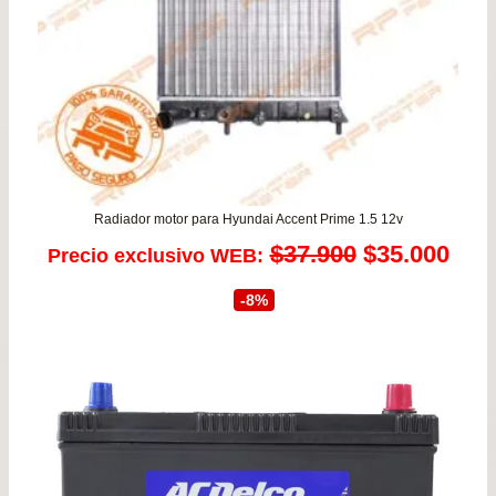
Radiador motor para Hyundai Accent Prime 1.5 12v
El
El
$
37.900
$
35.000
Precio exclusivo WEB:
precio
prec
-8%
original
actu
era:
es:
$37.900.
$35.