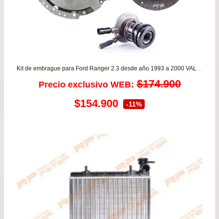
Kit de embrague para Ford Ranger 2.3 desde año 1993 a 2000 VALEO
$
174.900
Precio exclusivo WEB:
El
El
$
154.900
-11%
precio
precio
original
actual
era:
es:
$174.900.
$154.900.