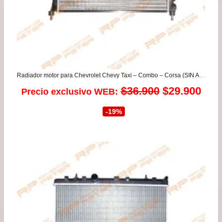
Radiador motor para Chevrolet Chevy Taxi – Combo – Corsa (SIN AIRE ACONDICIONADO)
El
El
$
36.900
$
29.900
Precio exclusivo WEB:
precio
prec
-19%
original
actu
era:
es:
$36.900.
$29.