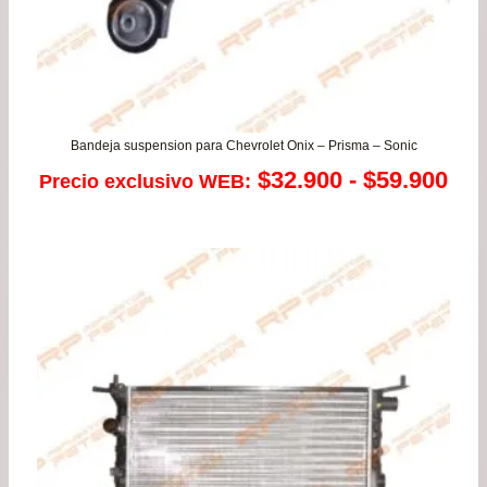
Bandeja suspension para Chevrolet Onix – Prisma – Sonic
Ra
$
32.900
-
$
59.900
Precio exclusivo WEB:
de
pre
de
$32
has
$59