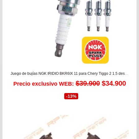
Juego de bujías NGK IRIDIO BKR6IX 11 para Chery Tiggo 2 1.5 desde 2017 a 2024 – Tiggo 3 1.6 – Tiggo 1.6/2.0 motor SQR481
El
El
$
39.900
$
34.900
Precio exclusivo WEB:
precio
prec
-13%
original
actu
era:
es:
$39.900.
$34.