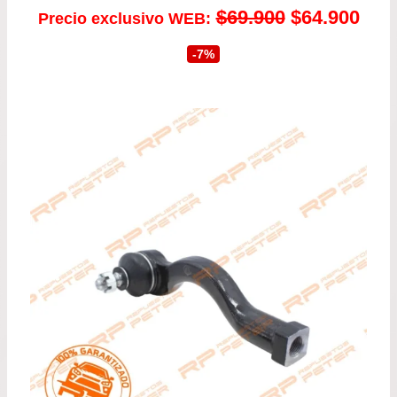
El
El
$
69.900
$
64.900
Precio exclusivo WEB:
precio
prec
-7%
original
actu
era:
es:
$69.900.
$64.