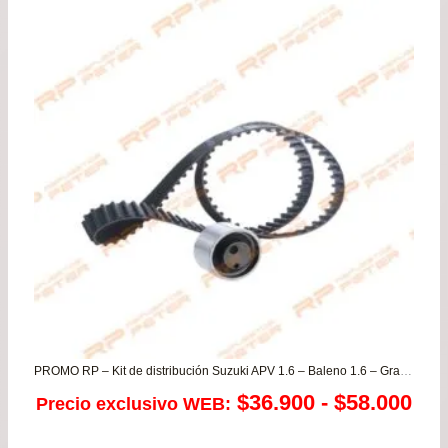
era:
es:
$53.800.
$44.
PROMO RP – Kit de distribución Suzuki APV 1.6 – Baleno 1.6 – Grand Vitara 1.6 – Swift 1.6 – Vitara 1.6
Ra
$
36.900
-
$
58.000
Precio exclusivo WEB:
de