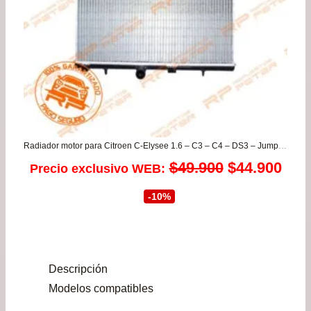
Radiador motor para Citroen C-Elysee 1.6 – C3 – C4 – DS3 – Jumpy / Peugeot 2008 – 207 – 208 – 3008 – 301 – 307 – 308 – Expert
El
El
$
49.900
$
44.900
Precio exclusivo WEB:
precio
prec
-10%
original
actu
era:
es:
Descripción
$49.900.
$44.
Modelos compatibles