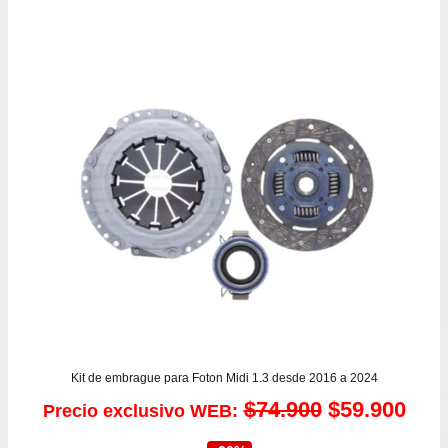
Kit de embrague para Foton Midi 1.3 desde 2016 a 2024
El
El
$
74.900
$
59.900
Precio exclusivo WEB: