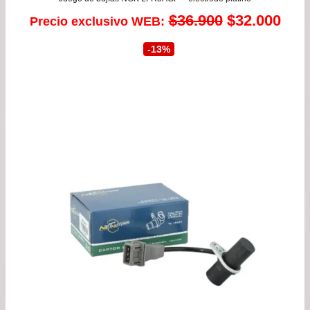
El
El
$
36.900
$
32.000
Precio exclusivo WEB:
precio
prec
-13%
original
actu
era:
es:
$36.900.
$32.