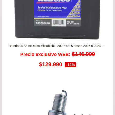
Batería 90 Ah AcDelco Mitsubishi L200 2.4/2.5 desde 2006 a 2024 – Montero 2.5/3.2 – Garantía 8 meses
$
146.990
Precio exclusivo WEB:
El
El
$
129.990
-12%
precio
precio
original
actual
era:
es:
$146.990.
$129.990.