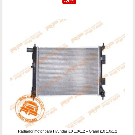
precio
prec
-20%
original
actu
era:
es:
$74.900.
$59.
Radiador motor para Hyundai i10 1.0/1.2 – Grand i10 1.0/1.2