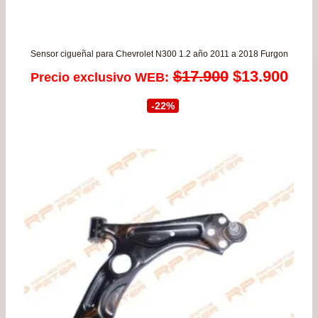
Sensor cigueñal para Chevrolet N300 1.2 año 2011 a 2018 Furgon
El
El
$
17.900
$
13.900
Precio exclusivo WEB:
precio
prec
-22%
original
actu
era:
es:
$17.900.
$13.