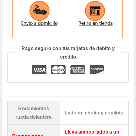
hast
$39.
ENVIAR
Prefiero hablar por teléfono
Pago seguro con tus tarjetas de debito y
crédito
Rodamientos
Lado de chofer y copiloto
rueda delantera
Lleva ambos lados a un