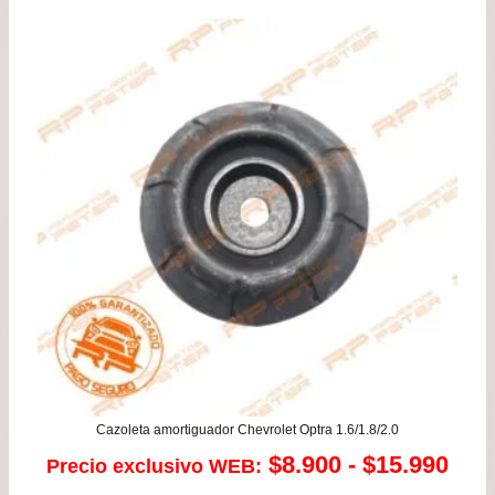
pre
de
$36
has
$58
Cazoleta amortiguador Chevrolet Optra 1.6/1.8/2.0
Ran
$
8.900
-
$
15.990
Precio exclusivo WEB: