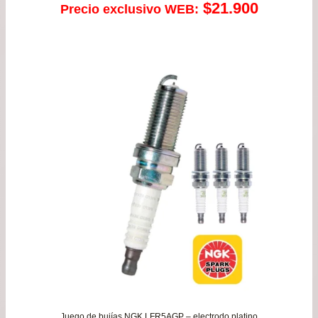
$
21.900
Precio exclusivo WEB:
Juego de bujías NGK LFR5AGP – electrodo platino