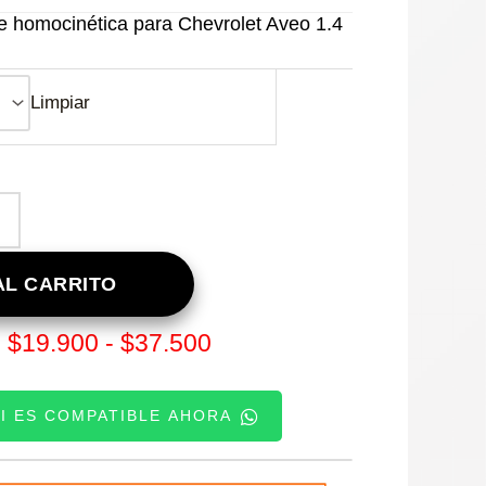
homocinética para Chevrolet Aveo 1.4
Limpiar
L CARRITO
Rango
$
19.900
-
$
37.500
:
de
SI ES COMPATIBLE AHORA
precios:
desde
TE: