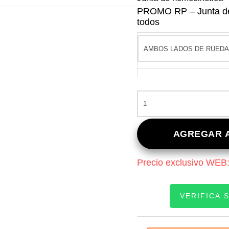
PROMO RP – Junta de 
todos
PROMO
RP
-
JUNTA
AGREGAR A
DE
HOMOCINÉTICA
Precio exclusivo WEB
PARA
CHEVROLET
AVEO
VERIFICA 
1.4
TODOS
CANTIDAD
INGRESE SU PATEN