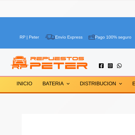
Ir
¡Oferta!
al
RP | Peter
Envío Express
Pago 100% seguro
contenido
INICIO
BATERIA
DISTRIBUCION