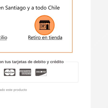
$19.900
hasta
$37.500
ENVIAR
iero hablar por teléfono
n tus tarjetas de debito y crédito
ado este producto