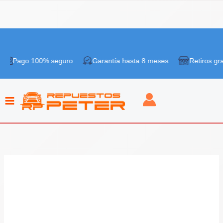
Ir
¡Oferta!
al
go 100% seguro
Garantía hasta 8 meses
Retiros gratis en 
contenido