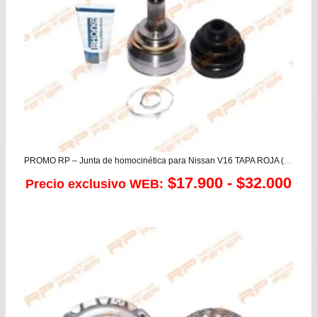
PROMO RP – Junta de homocinética para Nissan V16 TAPA ROJA (COPA ANCHA)
Ra
$
17.900
-
$
32.000
Precio exclusivo WEB:
de
pre
de
$17