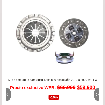
$76.900.
$69.
Kit de embrague para Suzuki Alto 800 desde año 2013 a 2020 VALEO
El
El
$
66.900
$
59.900
Precio exclusivo WEB:
<
>
precio
prec
-10%