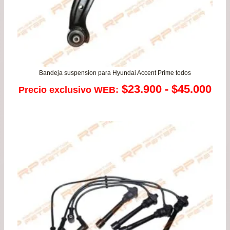
Bandeja suspension para Hyundai Accent Prime todos
Ra
$
23.900
-
$
45.000
Precio exclusivo WEB:
de
pre
de
$23
has
$45