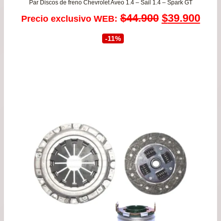
Par Discos de freno Chevrolet Aveo 1.4 – Sail 1.4 – Spark GT
El
El
$
44.900
$
39.900
Precio exclusivo WEB:
precio
prec
-11%
original
actu
era:
es:
$44.900.
$39.