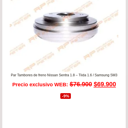
Par Tambores de freno Nissan Sentra 1.8 – Tiida 1.6 / Samsung SM3
El
El
$
76.900
$
69.900
Precio exclusivo WEB:
precio
prec
-9%
original
actu
era:
es: