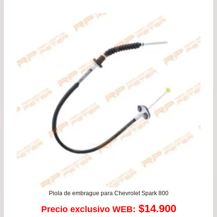
original
actu
era:
es:
$66.900.
$59.
Piola de embrague para Chevrolet Spark 800
$
14.900
Precio exclusivo WEB: