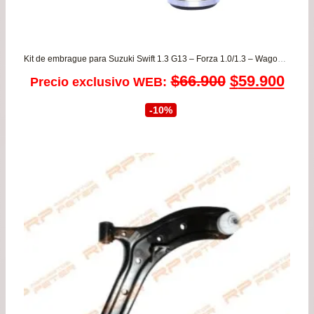
Kit de embrague para Suzuki Swift 1.3 G13 – Forza 1.0/1.3 – Wagon 1.0/1.2
El
El
$
66.900
$
59.900
Precio exclusivo WEB:
precio
prec
-10%
original
actu
era:
es:
$66.900.
$59.