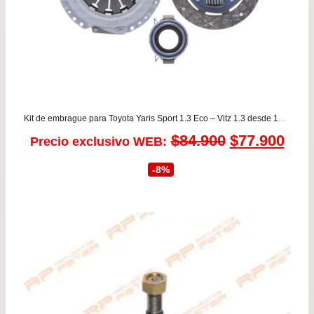
Kit de embrague para Toyota Yaris Sport 1.3 Eco – Vitz 1.3 desde 1999 a 2005 VALEO
El
El
$
84.900
$
77.900
Precio exclusivo WEB:
precio
prec
-8%
original
actu
era:
es:
$84.900.
$77.