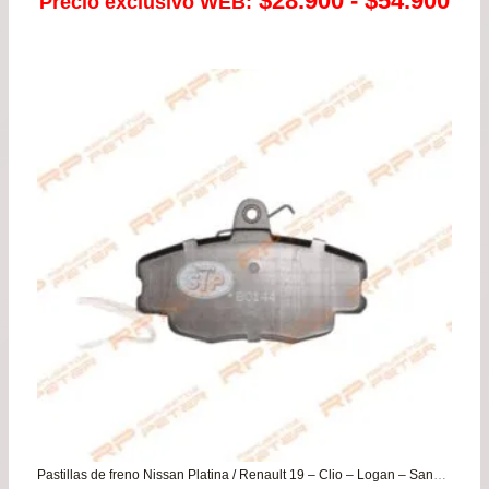
$
28.900
-
$
54.900
Precio exclusivo WEB:
de
pre
de
$28
has
$54
Pastillas de freno Nissan Platina / Renault 19 – Clio – Logan – Sandero