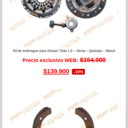
Kit de embrague para Nissan Tiida 1.6 – Versa – Qashqai – March
$
154.900
Precio exclusivo WEB:
El
El
$
139.900
-10%
precio
precio
original
actual
era:
es:
$154.900.
$139.900.