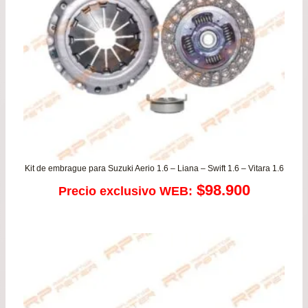
has
$32
Kit de embrague para Suzuki Aerio 1.6 – Liana – Swift 1.6 – Vitara 1.6
$
98.900
Precio exclusivo WEB: