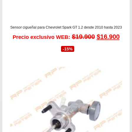
Sensor cigueñal para Chevrolet Spark GT 1.2 desde 2010 hasta 2023
El
El
$
19.900
$
16.900
Precio exclusivo WEB:
precio
prec
-15%
original
actu
era:
es:
$19.900.
$16.