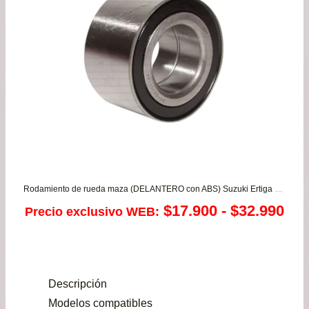
Rodamiento de rueda maza (DELANTERO con ABS) Suzuki Ertiga – SX4 1.6/2.0 – Sx4 Cross – Vitara 1.4/1.6
Ra
$
17.900
-
$
32.990
Precio exclusivo WEB:
de
pre
Descripción
de
Modelos compatibles