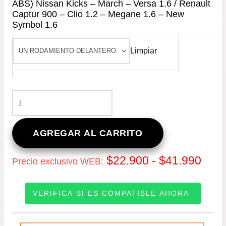
ABS) Nissan Kicks – March – Versa 1.6 / Renault
Captur 900 – Clio 1.2 – Megane 1.6 – New
Symbol 1.6
Limpiar
RODAMIENTO
DE
RUEDA
MAZA
AGREGAR AL CARRITO
(DELANTERO
CON
Ran
$
22.900
-
$
41.990
Precio exclusivo WEB:
ABS)
NISSAN
de
KICKS
VERIFICA SI ES COMPATIBLE AHORA
–
prec
MARCH
–
INGRESE SU PATENTE:
des