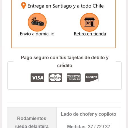
VERSA
1.6
$22.
/
RENAULT
hast
CAPTUR
900
$41.
ENVIAR
–
CLIO
1.2
Prefiero hablar por teléfono
Pago seguro con tus tarjetas de debito y
–
MEGANE
crédito
1.6
–
NEW
SYMBOL
1.6
CANTIDAD
Lado de chofer y copiloto
Rodamientos
rueda delantera
Medidas: 37 / 72 / 37