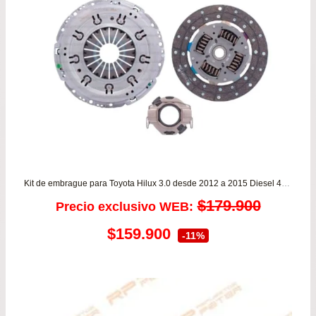
Kit de embrague para Toyota Hilux 3.0 desde 2012 a 2015 Diesel 4×4 Motor 1KD
$
179.900
Precio exclusivo WEB:
El
El
$
159.900
-11%
precio
precio
original
actual