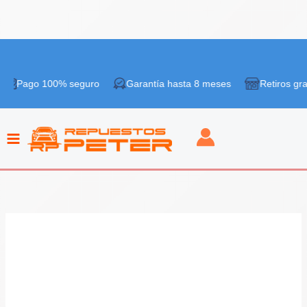
Ir
¡Oferta!
al
 100% seguro
Garantía hasta 8 meses
Retiros gratis en ti
contenido