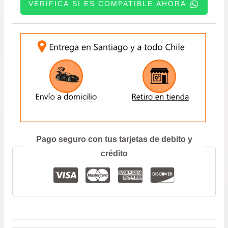
VERIFICA SI ES COMPATIBLE AHORA
CANTIDAD
era:
es:
INGRESE SU PATENTE:
$19.900.
$16.9
ENVIAR
Prefiero hablar por teléfono
Pago seguro con tus tarjetas de debito y
crédito