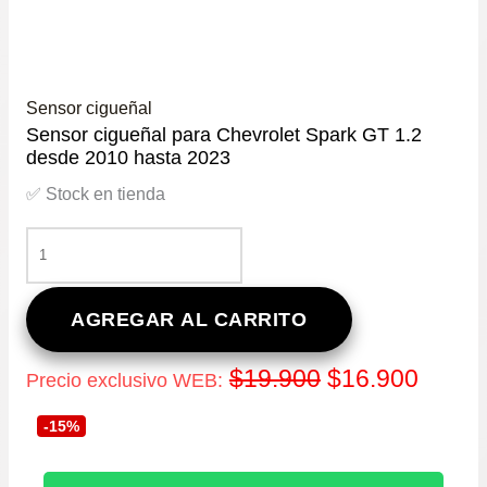
Sensor cigueñal
Sensor cigueñal para Chevrolet Spark GT 1.2
desde 2010 hasta 2023
✅ Stock en tienda
SENSOR
CIGUEÑAL
PARA
CHEVROLET
AGREGAR AL CARRITO
SPARK
GT
El
El
$
19.900
$
16.900
Precio exclusivo WEB:
1.2
DESDE
precio
precio
-15%
2010
HASTA
original
actual
2023