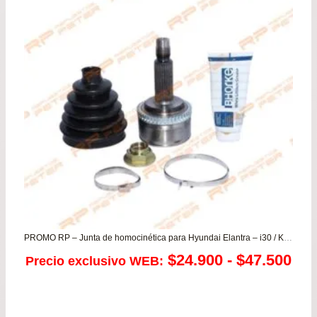
PROMO RP – Junta de homocinética para Hyundai Elantra – i30 / Kia Cerato
Ra
$
24.900
-
$
47.500
Precio exclusivo WEB:
de
pre