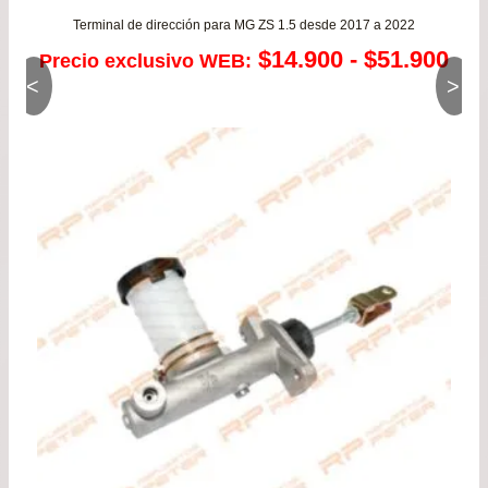
Terminal de dirección para MG ZS 1.5 desde 2017 a 2022
Ra
$
14.900
-
$
51.900
Precio exclusivo WEB:
<
>
de
pre
de
$14
has
$51