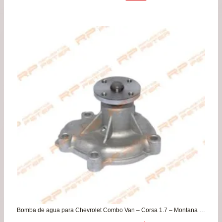
precio
precio
original
actual
era:
es:
$155.900.
$137.900.
Bomba de agua para Chevrolet Combo Van – Corsa 1.7 – Montana 1.7