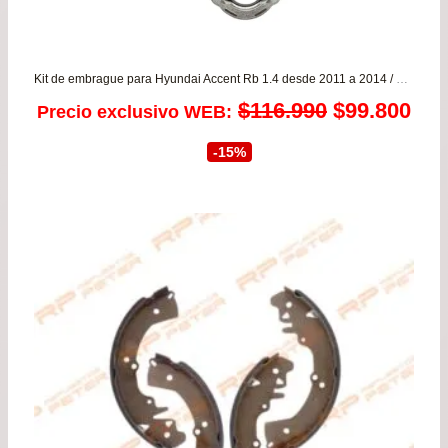
Kit de embrague para Hyundai Accent Rb 1.4 desde 2011 a 2014 / Hyundai Accent Rb 1.6 desde 2011 a 2022 Bencinero VALEO
El
El
$
116.990
$
99.800
Precio exclusivo WEB:
precio
pre
-15%
original
act
era:
es:
$116.990.
$99