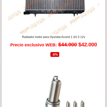
Radiador motor para Hyundai Accent 1.3/1.5 12v
El
El
$
44.900
$
42.000
Precio exclusivo WEB:
precio
prec
-6%
original
actu
era:
es:
$44.900.
$42.