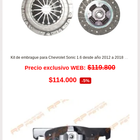
Kit de embrague para Chevrolet Sonic 1.6 desde año 2012 a 2018 VALEO
$
119.800
Precio exclusivo WEB:
El
El
$
114.000
-5%
precio
precio
original
actual
era:
es:
$119.800.
$114.000.