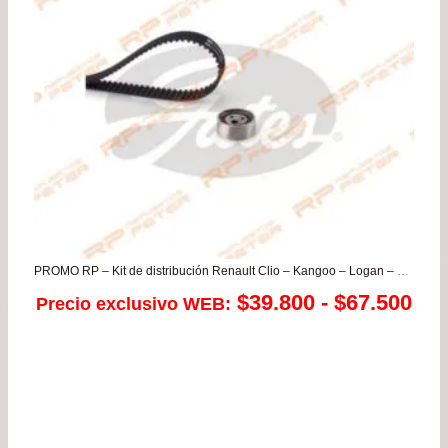
PROMO RP – Kit de distribución Renault Clio – Kangoo – Logan – Megane – Sandero – Scenic (8v)
Ra
$
39.800
-
$
67.500
Precio exclusivo WEB:
de
pre
de