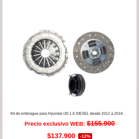
Kit de embrague para Hyundai i30 1.6 DIESEL desde 2012 a 2016 VALEO
$
155.900
Precio exclusivo WEB:
El
El
$
137.900
-12%