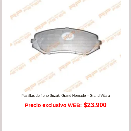
de
$26
has
$49
Pastillas de freno Suzuki Grand Nomade – Grand Vitara
$
23.900
Precio exclusivo WEB: