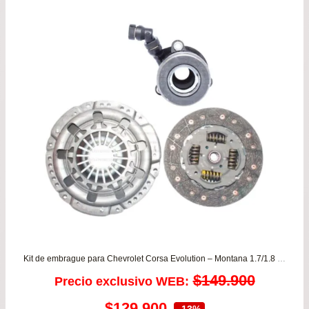
de
$24
has
$47
Kit de embrague para Chevrolet Corsa Evolution – Montana 1.7/1.8 desde año 2002 a 2011 LUK
$
149.900
Precio exclusivo WEB:
El
El
$
129.900
-13%