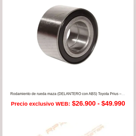
$39
has
$67
Rodamiento de rueda maza (DELANTERO con ABS) Toyota Prius – Urban Cruiser – Yaris 1.3/1.5 desde 2006 a 2015
Ra
$
26.900
-
$
49.990
Precio exclusivo WEB:
de
pre