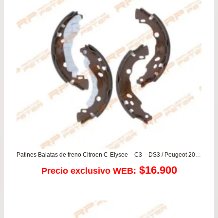
era:
es:
$179.900.
$159.900.
Patines Balatas de freno Citroen C-Elysee – C3 – DS3 / Peugeot 208 – 301
$
16.900
Precio exclusivo WEB: