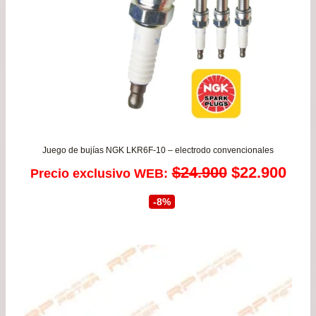
Juego de bujías NGK LKR6F-10 – electrodo convencionales
El
El
$
24.900
$
22.900
Precio exclusivo WEB:
precio
prec
-8%
original
actu
era:
es:
$24.900.
$22.