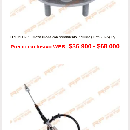
PROMO RP – Maza rueda con rodamiento incluido (TRASERA) Hyundai Accent RB – i20 / Kia Morning – Rio 3/4/5
Ra
$
36.900
-
$
68.000
Precio exclusivo WEB:
de
pre
de
$36
has
$68