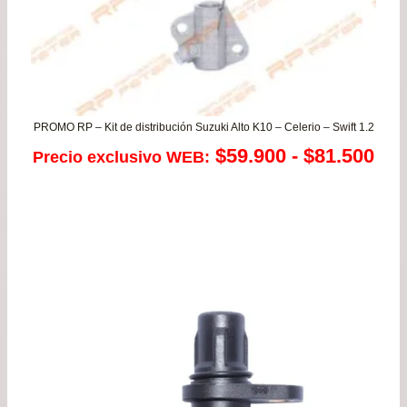
PROMO RP – Kit de distribución Suzuki Alto K10 – Celerio – Swift 1.2
Ra
$
59.900
-
$
81.500
Precio exclusivo WEB:
de
pre
de
$59
has
$81