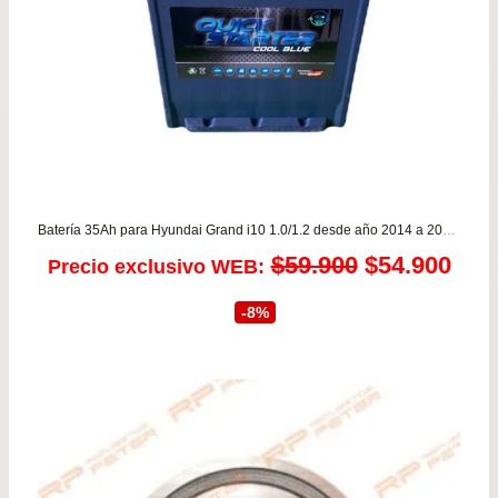
Batería 35Ah para Hyundai Grand i10 1.0/1.2 desde año 2014 a 2024 – Garantía 8 MESES
El
El
$
59.900
$
54.900
Precio exclusivo WEB:
precio
prec
-8%
original
actu
era:
es:
$59.900.
$54.