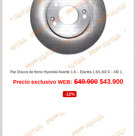
Par Discos de freno Hyundai Avante 1.6 – Elantra 1.6/1.8/2.0 – I30 1.6/1.8 – Veloster 1.6 – Venue / Kia Cerato 1.6
El
El
$
49.900
$
43.900
Precio exclusivo WEB:
precio
prec
-12%
original
actu
era:
es:
$49.900.
$43.