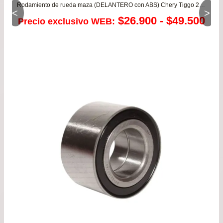
Rodamiento de rueda maza (DELANTERO con ABS) Chery Tiggo 2 1.5 – Tiggo 1.6/2.0 – Fulwin 1.5
<
>
Ra
$
26.900
-
$
49.500
Precio exclusivo WEB:
de
pre
de
$26
has
$49