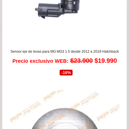
Sensor eje de levas para MG MG3 1.5 desde 2012 a 2018 Hatchback
El
El
$
23.900
$
19.990
Precio exclusivo WEB:
precio
prec
-16%
original
actu
era:
es:
$23.900.
$19.