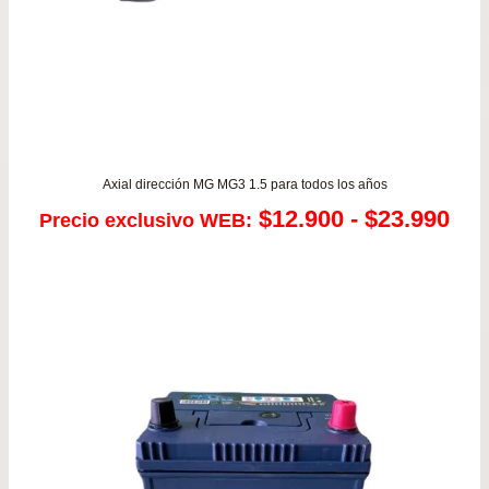
Axial dirección MG MG3 1.5 para todos los años
Ra
$
12.900
-
$
23.990
Precio exclusivo WEB:
de
pre
de
$12
has
$23