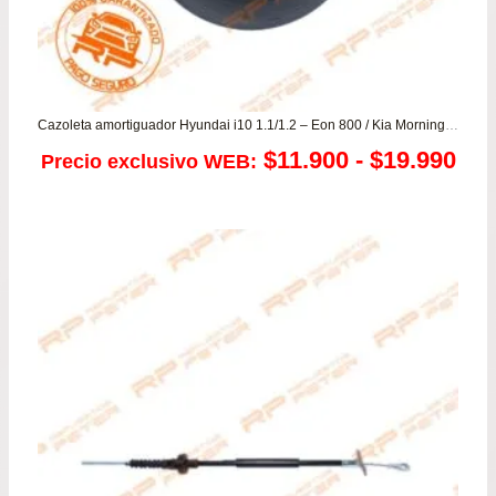
Cazoleta amortiguador Hyundai i10 1.1/1.2 – Eon 800 / Kia Morning 1.1
Ra
$
11.900
-
$
19.990
Precio exclusivo WEB:
de
pre
des
$11
has
$19