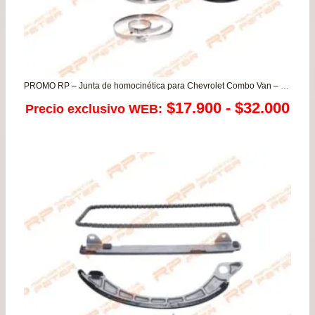
PROMO RP – Junta de homocinética para Chevrolet Combo Van – Corsa Evolution – Montana
Ra
$
17.900
-
$
32.000
Precio exclusivo WEB:
de
pre
de
$17
has
$32