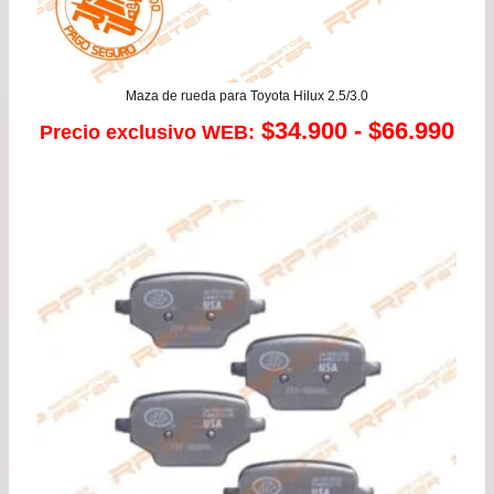
Maza de rueda para Toyota Hilux 2.5/3.0
Ra
$
34.900
-
$
66.990
Precio exclusivo WEB:
de
pre
de
$34
has
$66