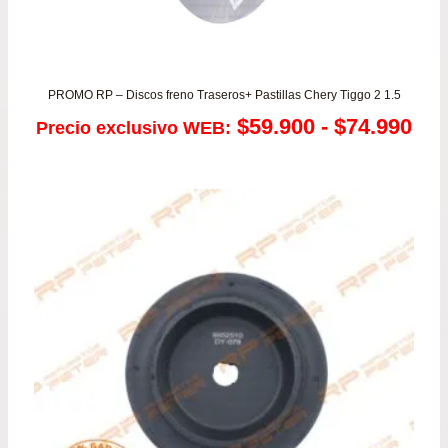
PROMO RP – Discos freno Traseros+ Pastillas Chery Tiggo 2 1.5
Ra
$
59.900
-
$
74.990
Precio exclusivo WEB:
de
pre
de
$59
has
$74