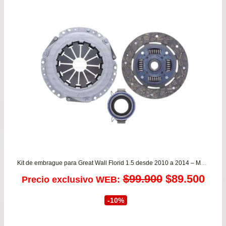
$64.900.
$59.
Kit de embrague para Great Wall Florid 1.5 desde 2010 a 2014 – M4 1.5 desde 2014 a 2021 VALEO
El
El
$
99.900
$
89.500
Precio exclusivo WEB:
precio
prec
-10%
original
actu