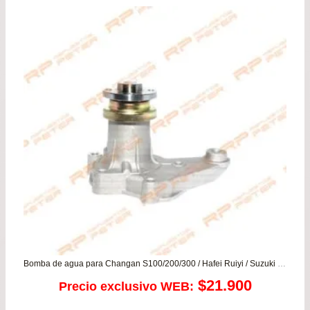
era:
es:
$99.900.
$89.
Bomba de agua para Changan S100/200/300 / Hafei Ruiyi / Suzuki Carry – Cervo – Fronte – ST90 – Maruti – SJ410
$
21.900
Precio exclusivo WEB: