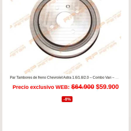
Par Tambores de freno Chevrolet Astra 1.6/1.8/2.0 – Combo Van – Montana
El
El
$
64.900
$
59.900
Precio exclusivo WEB:
precio
prec
-8%
original
actu
era:
es: