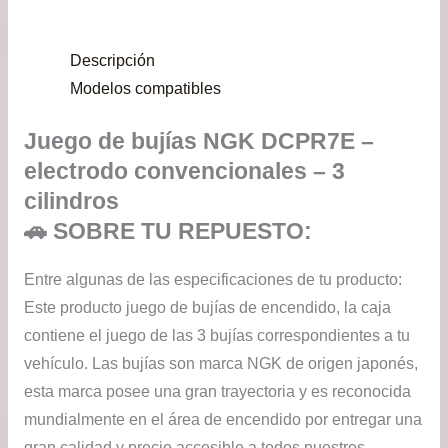
pre
Descripción
de
Modelos compatibles
$74
Juego de bujías NGK DCPR7E –
has
electrodo convencionales – 3
$97
cilindros
🚗 SOBRE TU REPUESTO:
Entre algunas de las especificaciones de tu producto:
Este producto juego de bujías de encendido, la caja
contiene el juego de las 3 bujías correspondientes a tu
vehículo. Las bujías son marca NGK de origen japonés,
esta marca posee una gran trayectoria y es reconocida
mundialmente en el área de encendido por entregar una
gran calidad y precio accesible a todos nuestros