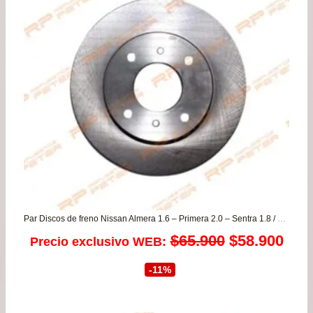
$16
has
$29
Par Discos de freno Nissan Almera 1.6 – Primera 2.0 – Sentra 1.8 / Samsung SM3 1.5/1.6 – SM5 1.8
El
El
$
65.900
$
58.900
Precio exclusivo WEB:
precio
prec
-11%
original
actu