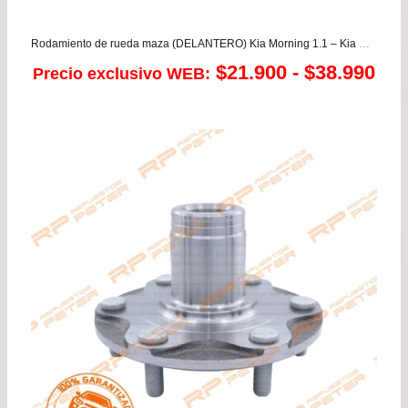
Rodamiento de rueda maza (DELANTERO) Kia Morning 1.1 – Kia Rio 3 1.2 – Rio JB 1.4/1.6 – Soluto 1.4
Ra
$
21.900
-
$
38.990
Precio exclusivo WEB:
de
pre
de
$21
has
$38