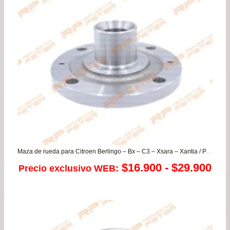
Maza de rueda para Citroen Berlingo – Bx – C3 – Xsara – Xantia / Peugeot 206 – 307 – 405 – Partner
Ra
$
16.900
-
$
29.900
Precio exclusivo WEB:
de
pre
de