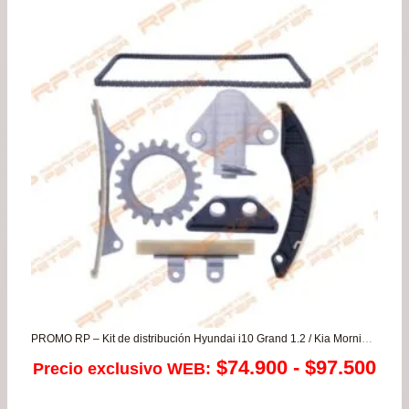
era:
es:
$65.900.
$58.
PROMO RP – Kit de distribución Hyundai i10 Grand 1.2 / Kia Morning 1.2 – (solamente Rio 4 1.2)
Ra
$
74.900
-
$
97.500
Precio exclusivo WEB:
de