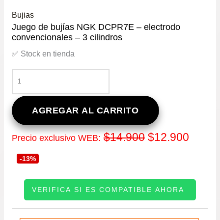
Bujias
Juego de bujías NGK DCPR7E – electrodo
convencionales – 3 cilindros
✅ Stock en tienda
JUEGO
DE
BUJÍAS
NGK
AGREGAR AL CARRITO
DCPR7E
-
El
El
$
14.900
$
12.900
Precio exclusivo WEB:
ELECTRODO
CONVENCIONALES
precio
precio
-13%
-
3
original
actual
CILINDROS
VERIFICA SI ES COMPATIBLE AHORA
CANTIDAD
era:
es:
INGRESE SU PATENTE:
$14.900.
$12.9