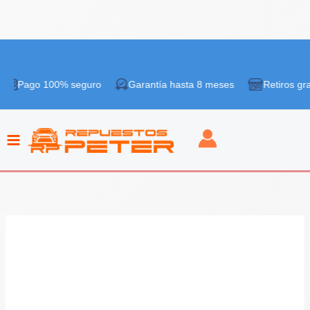
Ir
al
 100% seguro
Garantía hasta 8 meses
Retiros gratis en ti
contenido