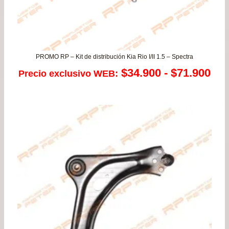
PROMO RP – Kit de distribución Kia Rio I/II 1.5 – Spectra
Ra
$
34.900
-
$
71.900
Precio exclusivo WEB:
de
pre
de
$34
has
$71