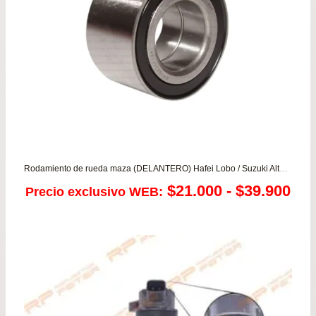
$159.900
Rodamiento de rueda maza (DELANTERO) Hafei Lobo / Suzuki Alto 800/1.1 – Alto K10 1.0 – Celerio 1.0 – Ignis 1.3 – Mastervan 1.3 – Wagon
Ra
$
21.000
-
$
39.900
Precio exclusivo WEB:
de
pre
de
$21