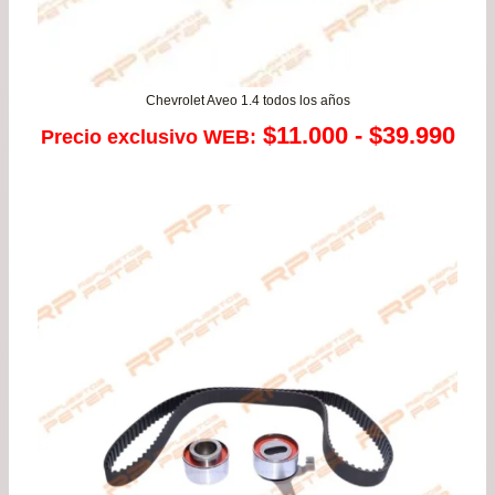
Chevrolet Aveo 1.4 todos los años
Ra
$
11.000
-
$
39.990
Precio exclusivo WEB:
de
pre
des
$11
has
$39