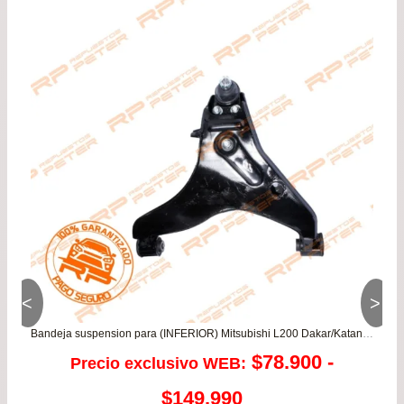
<
>
Bandeja suspension para (INFERIOR) Mitsubishi L200 Dakar/Katana/Work 2.5/3.2 – Montero 2.5/3.2/3.5
$
78.900
-
Precio exclusivo WEB:
Rango
$
149.990