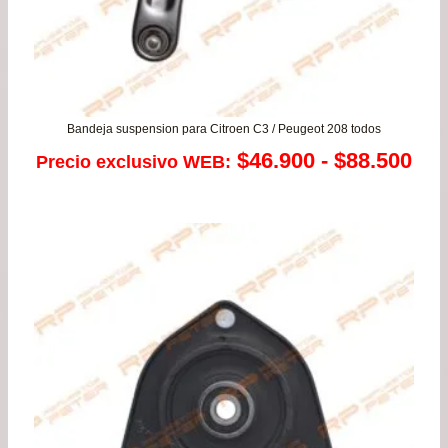
Bandeja suspension para Citroen C3 / Peugeot 208 todos
Ra
$
46.900
-
$
88.500
Precio exclusivo WEB:
de
pre
de
$46
has
$88