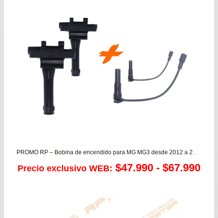
$24
has
$46
PROMO RP – Bobina de encendido para MG MG3 desde 2012 a 2018
Ra
$
47.990
-
$
67.990
Precio exclusivo WEB:
de
pre