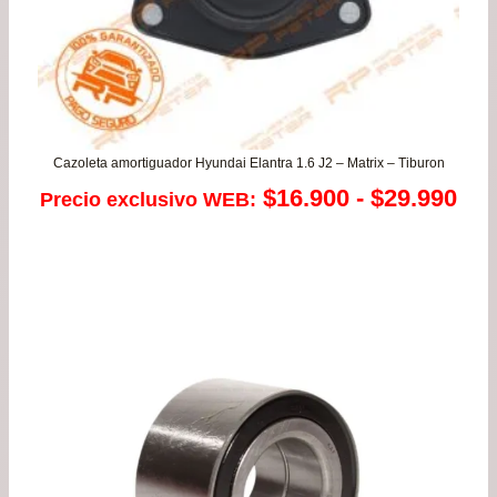
Cazoleta amortiguador Hyundai Elantra 1.6 J2 – Matrix – Tiburon
Ra
$
16.900
-
$
29.990
Precio exclusivo WEB:
de
pre
de
$16
has
$29