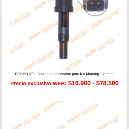
has
$39
PROMO RP – Bobina de encendido para Kia Morning 1.2 todos
Ra
$
16.900
-
$
78.500
Precio exclusivo WEB:
de
pre
de
$16