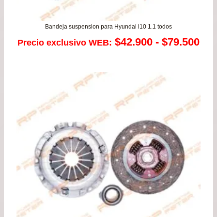
Bandeja suspension para Hyundai i10 1.1 todos
Ra
$
42.900
-
$
79.500
Precio exclusivo WEB:
de
pre
de
$42
has
$79