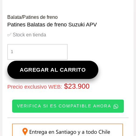
Balata/Patines de freno
Patines Balatas de freno Suzuki APV
✅ Stock en tienda
PATINES
BALATAS
DE
FRENO
AGREGAR AL CARRITO
SUZUKI
APV
$
23.900
Precio exclusivo WEB:
CANTIDAD
VERIFICA SI ES COMPATIBLE AHORA
INGRESE SU PATENTE: