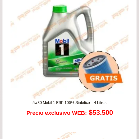
de
$47
has
$67
5w30 Mobil 1 ESP 100% Sintetico – 4 Litros
$
53.500
Precio exclusivo WEB: