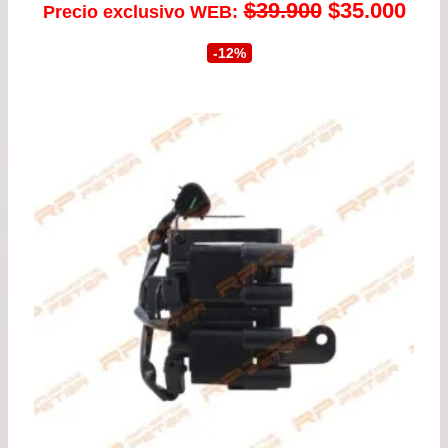
El
El
$
39.900
$
35.000
Precio exclusivo WEB:
precio
prec
-12%
original
actu
era:
es:
$39.900.
$35.