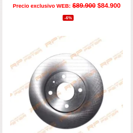
El
El
$
89.900
$
84.900
Precio exclusivo WEB:
precio
prec
-6%
original
actu
era:
es:
$89.900.
$84.