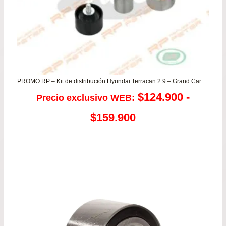
PROMO RP – Kit de distribución Hyundai Terracan 2.9 – Grand Carnival
$
124.900
-
Precio exclusivo WEB:
Rango
$
159.900
de
precios:
desde
$124.900
hasta