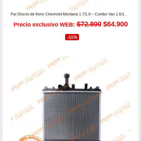
Par Discos de freno Chevrolet Montana 1.7/1.8 – Combo Van 1.6/1.7 – Corsa Evolution 1.8
El
El
$
72.800
$
64.900
Precio exclusivo WEB:
precio
prec
-11%
original
actu
era:
es:
$72.800.
$64.