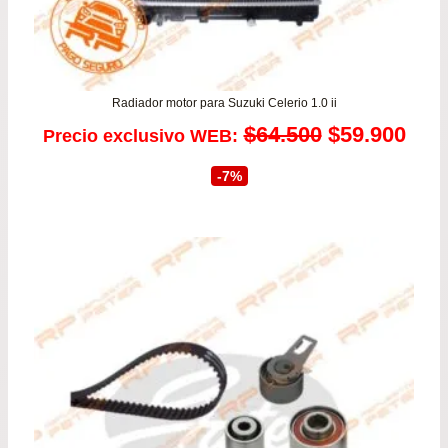
Radiador motor para Suzuki Celerio 1.0 ii
El
El
$
64.500
$
59.900
Precio exclusivo WEB:
precio
prec
-7%
original
actu
era:
es:
$64.500.
$59.