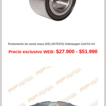
Rodamiento de rueda maza (DELANTERO) Volkswagen Golf A3-A4 – Polo 1.4/1.6 – Vento 1.8/2.0
Ra
$
27.900
-
$
51.990
Precio exclusivo WEB:
de
pre
de
$27
has