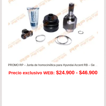
has
$78
PROMO RP – Junta de homocinética para Hyundai Accent RB – Getz / Kia Rio 3/4/5 1.4 – Rio JB (CAJA)
Ra
$
24.900
-
$
46.900
Precio exclusivo WEB:
de
pre
de