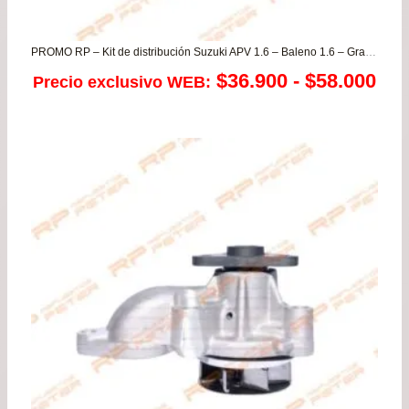
PROMO RP – Kit de distribución Suzuki APV 1.6 – Baleno 1.6 – Grand Vitara 1.6 – Swift 1.6 – Vitara 1.6
Ra
$
36.900
-
$
58.000
Precio exclusivo WEB:
de
pre
de
$36
has
$58