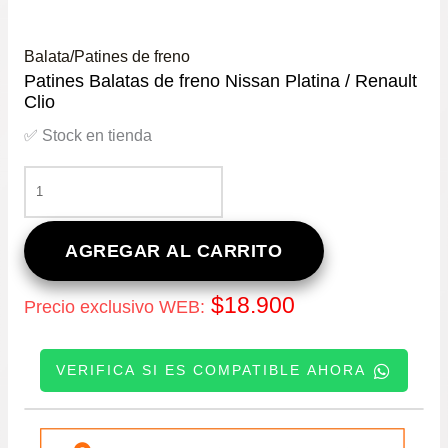
Balata/Patines de freno
Patines Balatas de freno Nissan Platina / Renault
Clio
✅ Stock en tienda
PATINES
BALATAS
DE
FRENO
AGREGAR AL CARRITO
NISSAN
PLATINA
$
18.900
Precio exclusivo WEB:
/
RENAULT
CLIO
VERIFICA SI ES COMPATIBLE AHORA
CANTIDAD
INGRESE SU PATENTE: