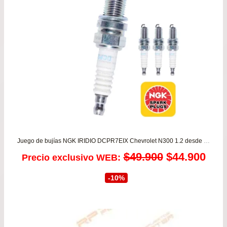
$16
has
$29
Juego de bujías NGK IRIDIO DCPR7EIX Chevrolet N300 1.2 desde 2011 a 2020 – Chevrolet N400 1.5 Max desde 2020 a 2025
El
El
$
49.900
$
44.900
Precio exclusivo WEB:
precio
prec
-10%
original
actu
era:
es: