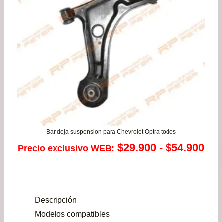
Bandeja suspension para Chevrolet Optra todos
Ra
$
29.900
-
$
54.900
Precio exclusivo WEB:
de
pre
Descripción
de
Modelos compatibles