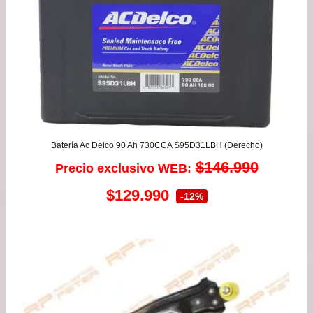
Batería Ac Delco 90 Ah 730CCA S95D31LBH (Derecho)
$
146.990
Precio exclusivo WEB:
El
El
$
129.990
-12%
precio
precio
original
actual
era:
es:
$146.990.
$129.990.