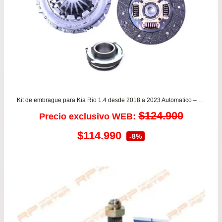
Kit de embrague para Kia Rio 1.4 desde 2018 a 2023 Automatico – CAJA SEXTA VALEO
$
124.900
Precio exclusivo WEB:
El
El
$
114.990
-8%
precio
precio
original
actual
era:
es:
$124.900.
$114.990.