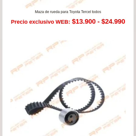
Maza de rueda para Toyota Tercel todos
Ra
$
13.900
-
$
24.990
Precio exclusivo WEB:
de
pre
de
$13
has
$24