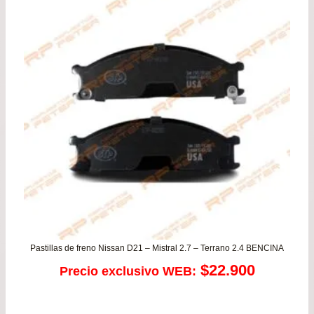
de
$59
has
$76
Pastillas de freno Nissan D21 – Mistral 2.7 – Terrano 2.4 BENCINA
$
22.900
Precio exclusivo WEB: