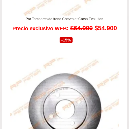
Par Tambores de freno Chevrolet Corsa Evolution
El
El
$
64.900
$
54.900
Precio exclusivo WEB:
precio
prec
-15%
original
actu
era:
es:
$64.900.
$54.