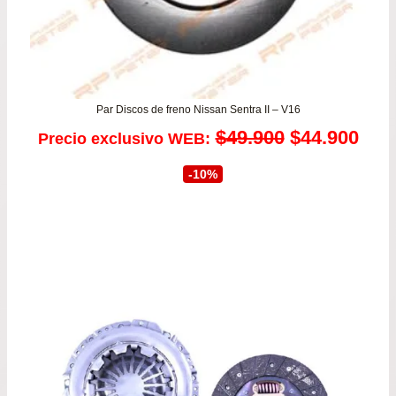
Par Discos de freno Nissan Sentra II – V16
El
El
$
49.900
$
44.900
Precio exclusivo WEB:
precio
prec
-10%
original
actu
era:
es:
$49.900.
$44.