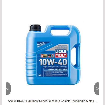
de
pre
de
$34
has
$67
<
>
Aceite 10w40 Liquimoly Super Leichtlauf Celeste Tecnologia Sintetica – 4 Litros