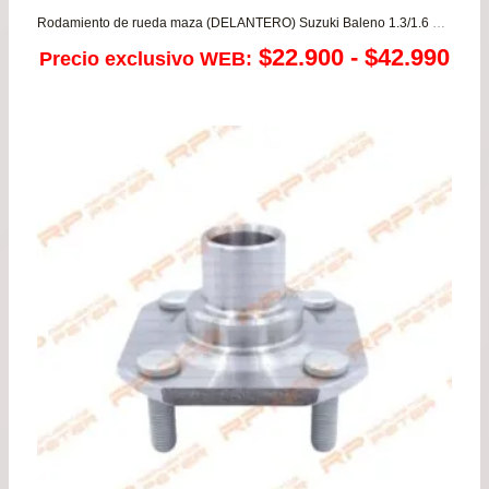
Rodamiento de rueda maza (DELANTERO) Suzuki Baleno 1.3/1.6 – Swift 1.3
Ra
$
22.900
-
$
42.990
Precio exclusivo WEB:
de
pre
de
$22
has
$42