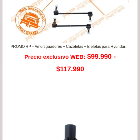
PROMO RP – Amortiguadores + Cazoletas + Bieletas para Hyundai Elantra 1.6/2.0
$
99.990
-
Precio exclusivo WEB:
Rango
$
117.990
de
precios:
desde
$99.990
hasta