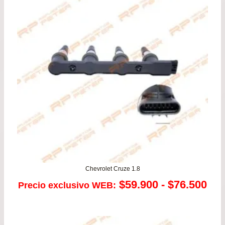
$49.900.
$44.
Chevrolet Cruze 1.8
Ra
$
59.900
-
$
76.500
Precio exclusivo WEB:
de
pre