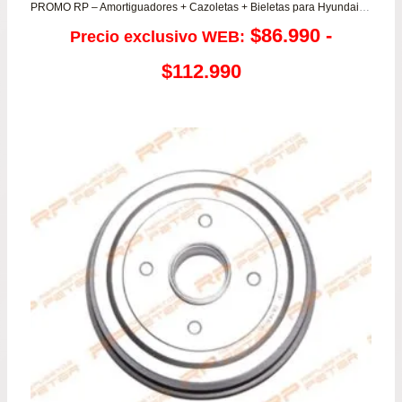
PROMO RP – Amortiguadores + Cazoletas + Bieletas para Hyundai Getz todos
$
86.990
-
Precio exclusivo WEB:
Rango
$
112.990
de
precios:
desde
$86.990
hasta
$112.990