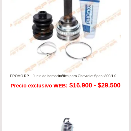
PROMO RP – Junta de homocinética para Chevrolet Spark 800/1.0 / Daewoo Matiz
Ra
$
16.900
-
$
29.500
Precio exclusivo WEB:
de
pre
de