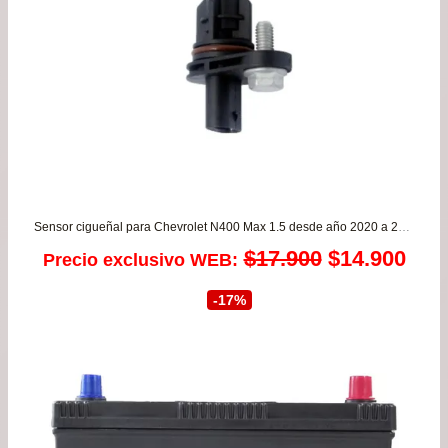
$117.990
Sensor cigueñal para Chevrolet N400 Max 1.5 desde año 2020 a 2024
El
El
$
17.900
$
14.900
Precio exclusivo WEB:
precio
prec
-17%
original
actu
era:
es:
$17.900.
$14.