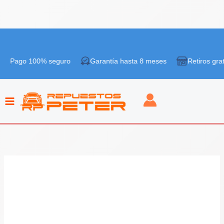
Ir
al
 100% seguro
Garantía hasta 8 meses
Retiros gratis en tie
contenido