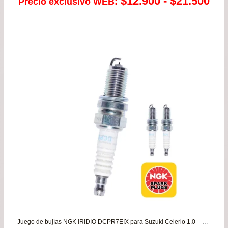
Ra
$
12.900
-
$
21.500
Precio exclusivo WEB:
de
pre
de
$12
has
$21
Juego de bujías NGK IRIDIO DCPR7EIX para Suzuki Celerio 1.0 – Suzuki S-presso 1.0 desde 2009 hasta 2024