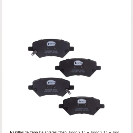
Pastillas de freno Delanteras Chery Tiggo 2 1.5 – Tiggo 3 1.5 – Tiggo 7 1.5 – Tiggo 8 1.6