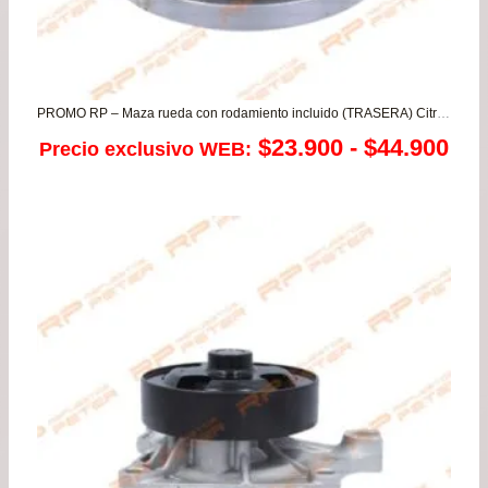
PROMO RP – Maza rueda con rodamiento incluido (TRASERA) Citroen Berlingo – Xantia / Peugeot 405 – 406 – Partner
Ra
$
23.900
-
$
44.900
Precio exclusivo WEB:
de
pre
de
$23
has
$44