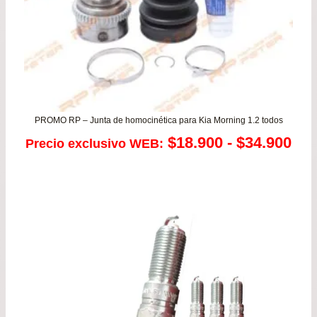
PROMO RP – Junta de homocinética para Kia Morning 1.2 todos
Ra
$
18.900
-
$
34.900
Precio exclusivo WEB:
de
pre
de
$18
has
$34