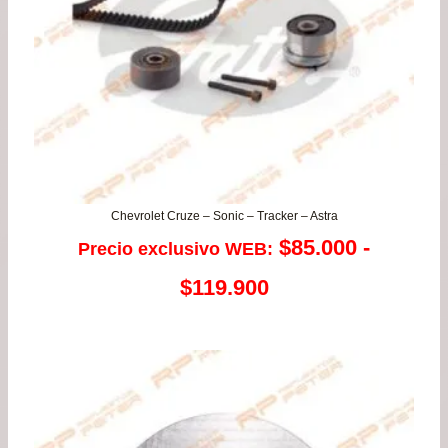
Chevrolet Cruze – Sonic – Tracker – Astra
$
85.000
-
Precio exclusivo WEB:
Rango
$
119.900
de
precios:
desde
$85.000