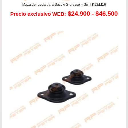
Maza de rueda para Suzuki S-presso – Swift K12/M16
Ra
$
24.900
-
$
46.500
Precio exclusivo WEB:
de
pre
de
$24
has
$46