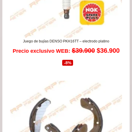
Juego de bujías DENSO PKH16TT – electrodo platino
El
El
$
39.900
$
36.900
Precio exclusivo WEB:
precio
prec
-8%
original
actu
era:
es:
$39.900.
$36.