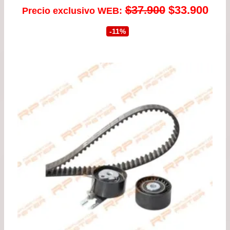
El
El
$
37.900
$
33.900
Precio exclusivo WEB:
precio
prec
-11%
original
actu
era:
es:
$37.900.
$33.