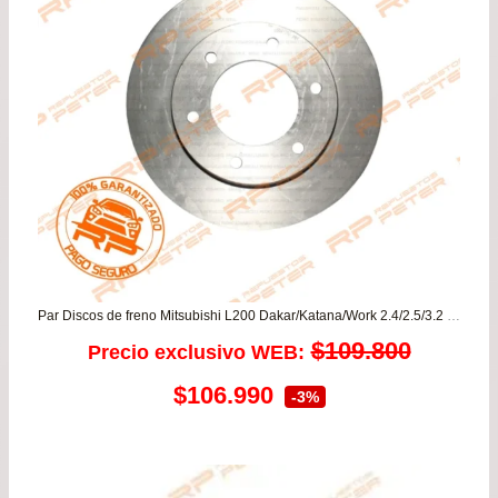
Par Discos de freno Mitsubishi L200 Dakar/Katana/Work 2.4/2.5/3.2 – Montero 2.5/3.2/3.5
$
109.800
Precio exclusivo WEB:
El
El
$
106.990
-3%
precio
precio
original
actual