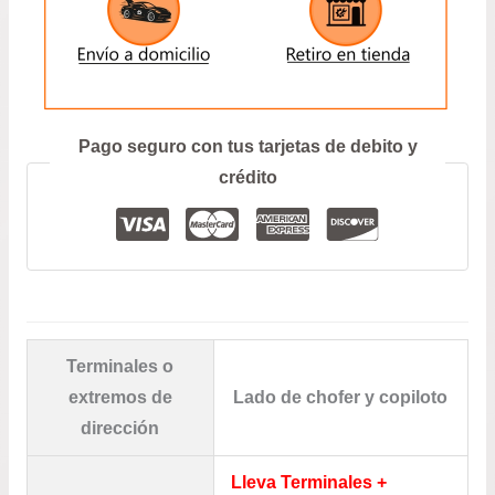
hast
$51.
ENVIAR
Prefiero hablar por teléfono
Pago seguro con tus tarjetas de debito y
crédito
Terminales o
extremos de
Lado de chofer y copiloto
dirección
Lleva Terminales +