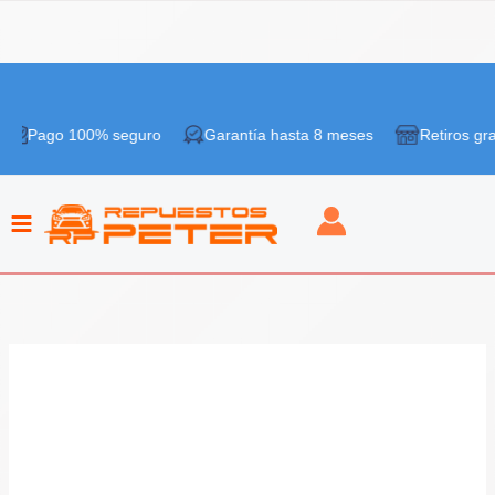
Ir
¡Oferta!
al
go 100% seguro
Garantía hasta 8 meses
Retiros gratis en 
contenido