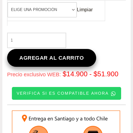
Limpiar
TERMINAL
DE
DIRECCIÓN
PARA
AGREGAR AL CARRITO
MG
ZS
Ran
$
14.900
-
$
51.900
Precio exclusivo WEB:
1.5
DESDE
de
2017
VERIFICA SI ES COMPATIBLE AHORA
A
prec
2022
CANTIDAD
INGRESE SU PATENTE:
des
$14.