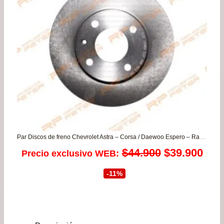
hasta
$119.900
Par Discos de freno Chevrolet Astra – Corsa / Daewoo Espero – Racer (para todos los años desde 1993 a 1999)
El
El
$
44.900
$
39.900
Precio exclusivo WEB:
precio
prec
-11%
original
actu
era:
es: