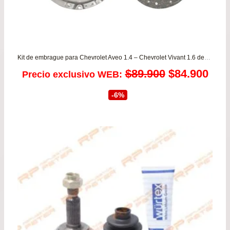
Kit de embrague para Chevrolet Aveo 1.4 – Chevrolet Vivant 1.6 desde 2004 a 2016 VALEO
El
El
$
89.900
$
84.900
Precio exclusivo WEB:
precio
prec
-6%
original
actu
era:
es:
$89.900.
$84.