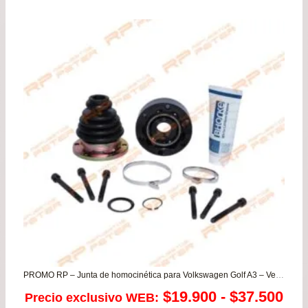
original
actu
era:
es:
$69.900.
$67.
PROMO RP – Junta de homocinética para Volkswagen Golf A3 – Vento (CAJA)
Ra
$
19.900
-
$
37.500
Precio exclusivo WEB: