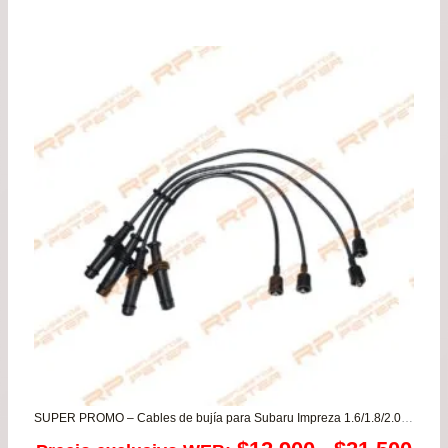
de
pre
de
$19
has
$37
SUPER PROMO – Cables de bujía para Subaru Impreza 1.6/1.8/2.0 – Legacy 1.8/2.0/2.2