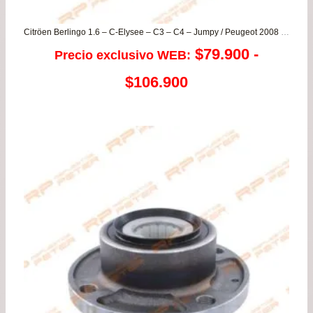
Citröen Berlingo 1.6 – C-Elysee – C3 – C4 – Jumpy / Peugeot 2008 – 207 – 208 – 3008 – 301 – 308 – Partner ..mas
$
79.900
-
Precio exclusivo WEB:
Rango
$
106.900
de
precios:
desde
$79.900
hasta
$106.900