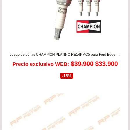
Juego de bujías CHAMPION PLATINO RE14PMC5 para Ford Edge 3.5 – Escape 2.5 – F150 3.7/5.0 desde 2008 a 2017
El
El
$
39.900
$
33.900
Precio exclusivo WEB:
precio
prec
-15%
original
actu
era:
es:
$39.900.
$33.