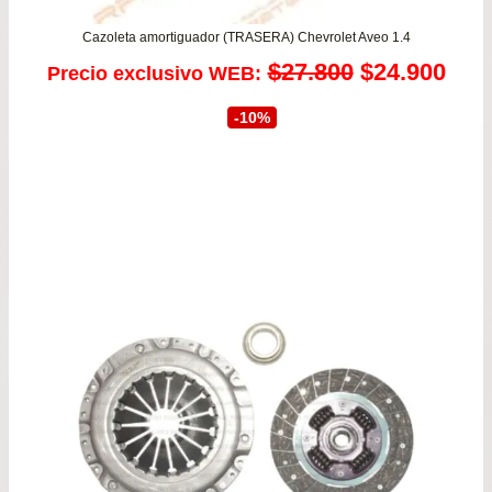
Cazoleta amortiguador (TRASERA) Chevrolet Aveo 1.4
El
El
$
27.800
$
24.900
Precio exclusivo WEB:
precio
prec
-10%
original
actu
era:
es:
$27.800.
$24.