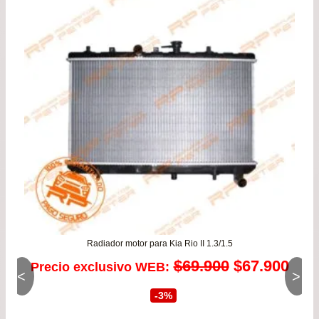
era:
es:
$109.800.
$106.990.
Radiador motor para Kia Rio II 1.3/1.5
El
El
$
69.900
$
67.900
Precio exclusivo WEB:
<
>
precio
prec
-3%