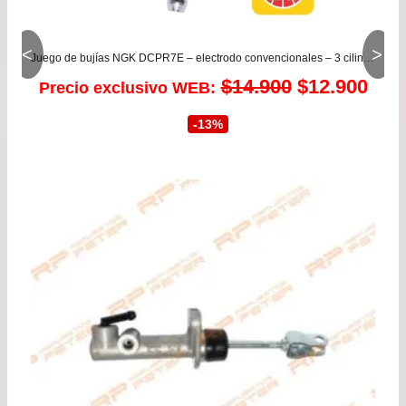
<
>
Juego de bujías NGK DCPR7E – electrodo convencionales – 3 cilindros
El
El
$
14.900
$
12.900
Precio exclusivo WEB:
precio
prec
-13%
original
actu
era:
es:
$14.900.
$12.