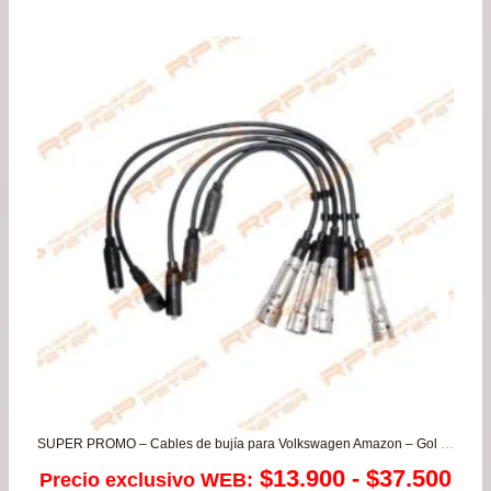
SUPER PROMO – Cables de bujía para Volkswagen Amazon – Gol G2 – G3 – Golf A3 Jetta – Parati – Santana – Saveiro
Ra
$
13.900
-
$
37.500
Precio exclusivo WEB: