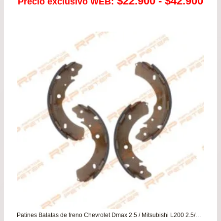
Ra
$
22.900
-
$
42.900
Precio exclusivo WEB:
de
pre
de
$22
has
$42
Patines Balatas de freno Chevrolet Dmax 2.5 / Mitsubishi L200 2.5/2.4 – Montero