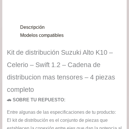
de
pre
Descripción
de
Modelos compatibles
$13
Kit de distribución Suzuki Alto K10 –
has
Celerio – Swift 1.2 – Cadena de
$37
distribucion mas tensores – 4 piezas
completo
🚗 SOBRE TU REPUESTO:
Entre algunas de las especificaciones de tu producto:
El kit de distribución es el conjunto de piezas que
establecen la conexión entre ejes que dan la potencia al