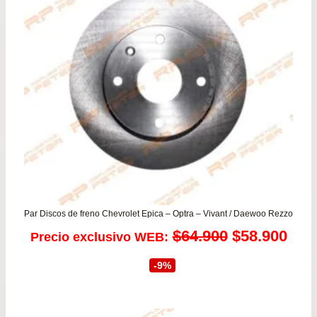
Par Discos de freno Chevrolet Epica – Optra – Vivant / Daewoo Rezzo
El
El
$
64.900
$
58.900
Precio exclusivo WEB:
precio
prec
-9%
original
actu