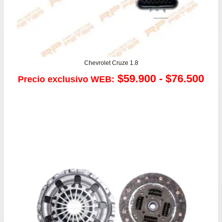
Chevrolet Cruze 1.8
Ra
$
59.900
-
$
76.500
Precio exclusivo WEB:
de
pre
de
$59
has
$76