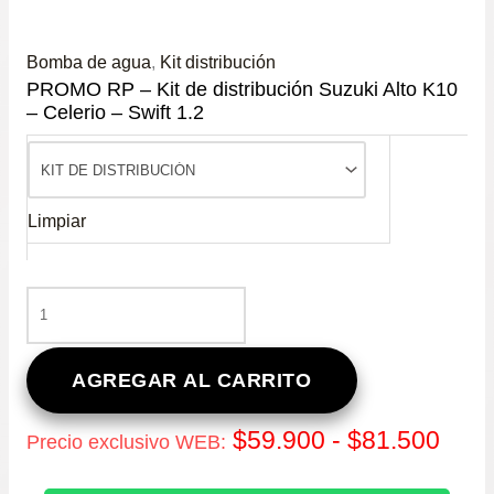
Bomba de agua
,
Kit distribución
PROMO RP – Kit de distribución Suzuki Alto K10
– Celerio – Swift 1.2
Limpiar
PROMO
RP
-
KIT
AGREGAR AL CARRITO
DE
DISTRIBUCIÓN
Ran
$
59.900
-
$
81.500
Precio exclusivo WEB:
SUZUKI
ALTO
de
K10