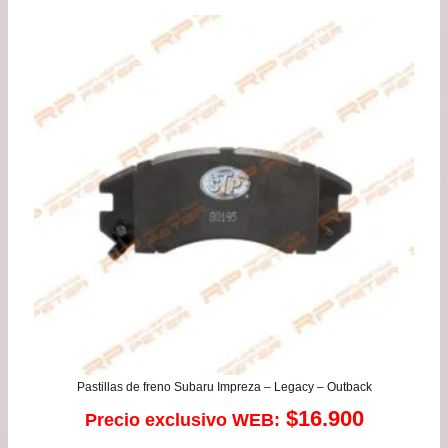
pre
de
$21
has
$99
Pastillas de freno Subaru Impreza – Legacy – Outback
$
16.900
Precio exclusivo WEB: