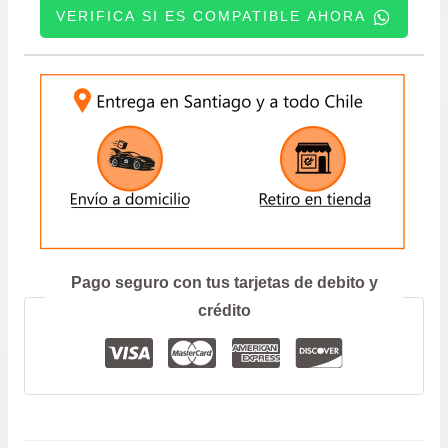
VERIFICA SI ES COMPATIBLE AHORA
–
prec
CELERIO
–
INGRESE SU PATENTE:
des
SWIFT
1.2
$59.
CANTIDAD
hast
$81.
ENVIAR
Prefiero hablar por teléfono
Pago seguro con tus tarjetas de debito y
crédito