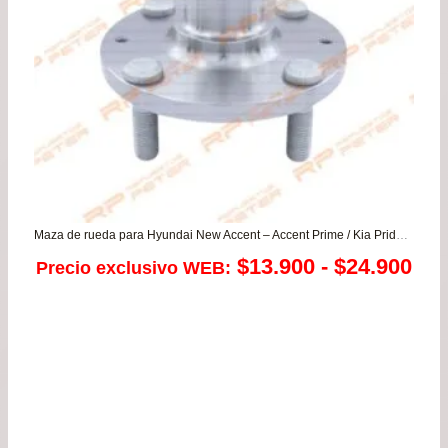
Maza de rueda para Hyundai New Accent – Accent Prime / Kia Pride – Rio JB
Ra
$
13.900
-
$
24.900
Precio exclusivo WEB:
de
pre
de
$13