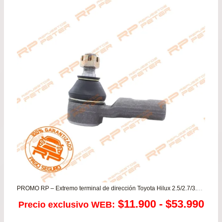
era:
es:
$64.900.
$58.
PROMO RP – Extremo terminal de dirección Toyota Hilux 2.5/2.7/3.0 – Fortuner
Ra
$
11.900
-
$
53.990
Precio exclusivo WEB: