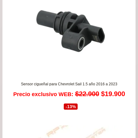
has
$24
Sensor cigueñal para Chevrolet Sail 1.5 año 2016 a 2023
El
El
$
22.900
$
19.900
Precio exclusivo WEB:
precio
prec
-13%
original
actu
era:
es: