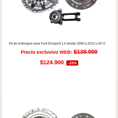
Kit de embrague para Ford Ecosport 1.6 desde 2006 a 2012 LUK ORIGINAL
$
138.900
Precio exclusivo WEB:
El
El
$
124.900
-10%
precio
precio
original
actual
era:
es:
$138.900.
$124.900.