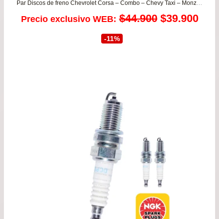
Par Discos de freno Chevrolet Corsa – Combo – Chevy Taxi – Monza / Daewoo Heaven – Lanos – Racer – Pointer
El
El
$
44.900
$
39.900
Precio exclusivo WEB:
precio
prec
-11%
original
actu
era:
es:
$44.900.
$39.