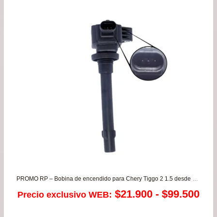
de
$23
has
$44
PROMO RP – Bobina de encendido para Chery Tiggo 2 1.5 desde 2017 a 2024
Ra
$
21.900
-
$
99.500
Precio exclusivo WEB:
de