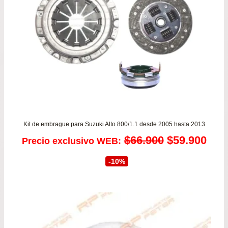
Kit de embrague para Suzuki Alto 800/1.1 desde 2005 hasta 2013
El
El
$
66.900
$
59.900
Precio exclusivo WEB:
precio
prec
-10%
original
actu
era:
es:
$66.900.
$59.