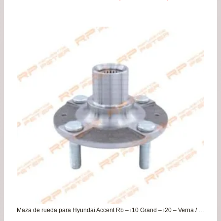
de
pre
de
$12
has
$53
Maza de rueda para Hyundai Accent Rb – i10 Grand – i20 – Verna / Kia Morning – Rio 3/4/5 – Soluto