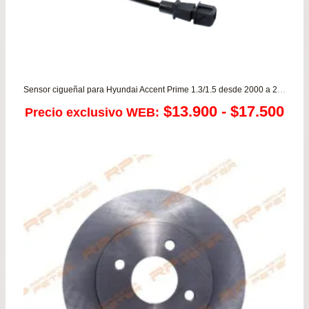
Sensor cigueñal para Hyundai Accent Prime 1.3/1.5 desde 2000 a 2006 12VALV – Matrix
Ra
$
13.900
-
$
17.500
Precio exclusivo WEB:
de
pre
de
$13
has
$17