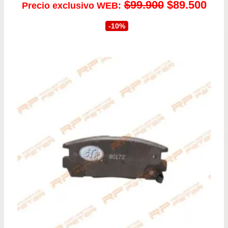
El
El
$
99.900
$
89.500
Precio exclusivo WEB:
precio
prec
-10%
original
actu
era:
es:
$99.900.
$89.