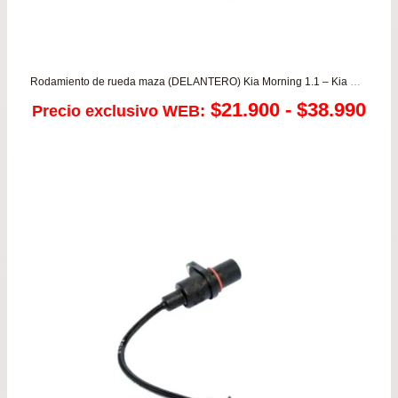
Rodamiento de rueda maza (DELANTERO) Kia Morning 1.1 – Kia Rio 3 1.2 – Rio JB 1.4/1.6 – Soluto 1.4
Ra
$
21.900
-
$
38.990
Precio exclusivo WEB:
de
pre
de
$21
has
$38