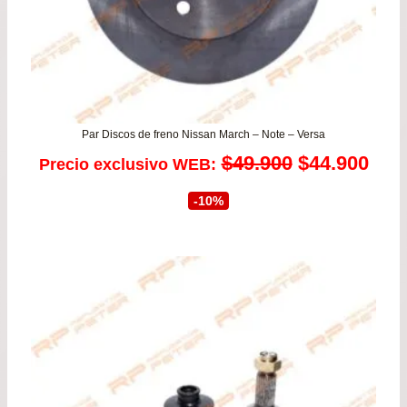
Par Discos de freno Nissan March – Note – Versa
El
El
$
49.900
$
44.900
Precio exclusivo WEB:
precio
prec
-10%
original
actu
era:
es:
$49.900.
$44.