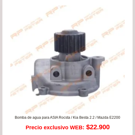
era:
es:
$57.900.
$54.
Bomba de agua para ASIA Rocsta / Kia Besta 2.2 / Mazda E2200
$
22.900
Precio exclusivo WEB: