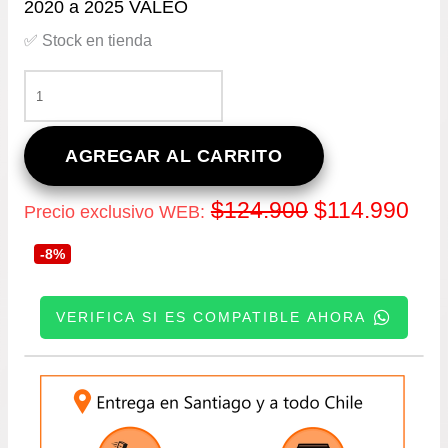
2020 a 2025 VALEO
✅ Stock en tienda
KIT
DE
EMBRAGUE
PARA
AGREGAR AL CARRITO
HYUNDAI
VERNA
El
El
$
124.900
$
114.990
Precio exclusivo WEB:
1.4
DESDE
precio
pre
-8%
2020
A
original
act
2025
VERIFICA SI ES COMPATIBLE AHORA
VALEO
era:
es:
CANTIDAD
INGRESE SU PATENTE:
$124.900.
$11