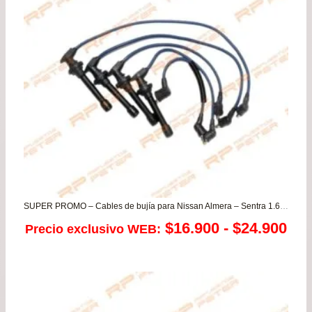
$74
has
$97
SUPER PROMO – Cables de bujía para Nissan Almera – Sentra 1.6 II – V16 1.6 GA16
Ra
$
16.900
-
$
24.900
Precio exclusivo WEB:
de
pre
de