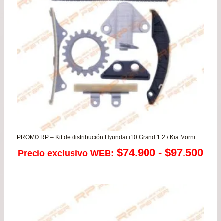
PROMO RP – Kit de distribución Hyundai i10 Grand 1.2 / Kia Morning 1.2 – (solamente Rio 4 1.2)
Ra
$
74.900
-
$
97.500
Precio exclusivo WEB:
de
pre
de