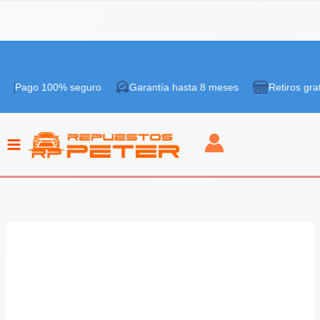
Ir
¡Oferta!
al
 100% seguro
Garantía hasta 8 meses
Retiros gratis en ti
contenido