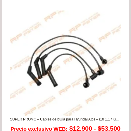
SUPER PROMO – Cables de bujía para Hyundai Atos – i10 1.1 / Kia Morning 1.1
Ra
$
12.900
-
$
53.500
Precio exclusivo WEB: