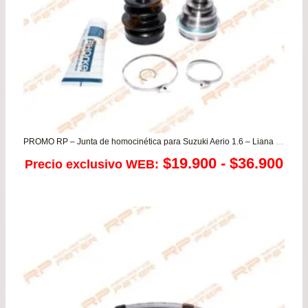
PROMO RP – Junta de homocinética para Suzuki Aerio 1.6 – Liana – Swift
Ra
$
19.900
-
$
36.900
Precio exclusivo WEB:
de
pre
de
$19
has