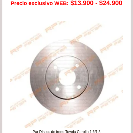
Ra
$
13.900
-
$
24.900
Precio exclusivo WEB:
de
pre
de
$13
has
$24
Par Discos de freno Toyota Corolla 1.6/1.8