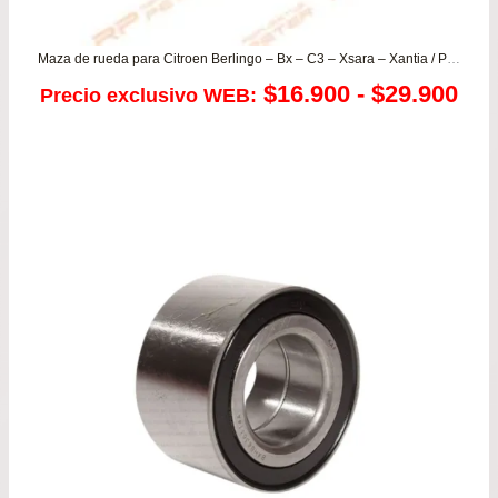
Maza de rueda para Citroen Berlingo – Bx – C3 – Xsara – Xantia / Peugeot 206 – 307 – 405 – Partner
Ra
$
16.900
-
$
29.900
Precio exclusivo WEB:
de
pre
de
$16
has
$29