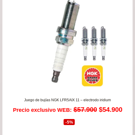
Juego de bujías NGK LFR5AIX 11 – electrodo iridium
El
El
$
57.900
$
54.900
Precio exclusivo WEB:
precio
prec
-5%
original
actu