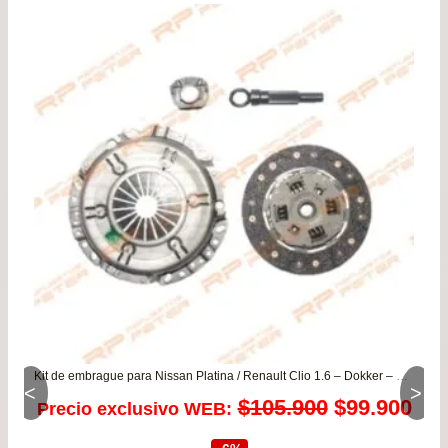
pre
de
$74
has
$96
Kit de embrague para Nissan Platina / Renault Clio 1.6 – Dokker – Kangoo – Logan – Symbol
<
>
El
El
$
105.900
$
99.900
Precio exclusivo WEB:
precio
pre