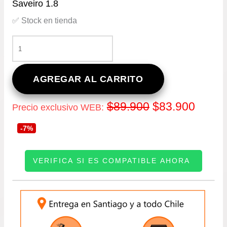
Saveiro 1.8
✅ Stock en tienda
KIT
DE
EMBRAGUE
PARA
AGREGAR AL CARRITO
VOLKSWAGEN
GOL
El
El
$
89.900
$
83.900
Precio exclusivo WEB:
1.8
-
precio
precio
-7%
GOL
G3
original
actual
1.6/1.8
VERIFICA SI ES COMPATIBLE AHORA
DESDE
era:
es:
2003
A
INGRESE SU PATENTE:
$89.900.
$83.9
2010
-
SANTANA