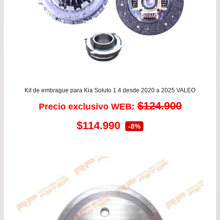
Kit de embrague para Kia Soluto 1.4 desde 2020 a 2025 VALEO
$
124.900
Precio exclusivo WEB:
El
El
$
114.990
-8%
precio
precio
original
actual
era:
es:
$124.900.
$114.990.