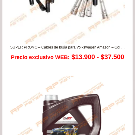
SUPER PROMO – Cables de bujía para Volkswagen Amazon – Gol G2 – G3 – Golf A3 Jetta – Parati – Santana – Saveiro
Ra
$
13.900
-
$
37.500
Precio exclusivo WEB:
de
pre
de
$13
has
$37