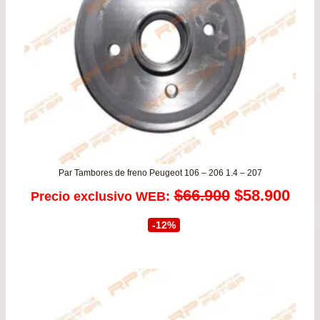
Par Tambores de freno Peugeot 106 – 206 1.4 – 207
El
El
$
66.900
$
58.900
Precio exclusivo WEB:
precio
prec
-12%
original
actu
era:
es:
$66.900.
$58.