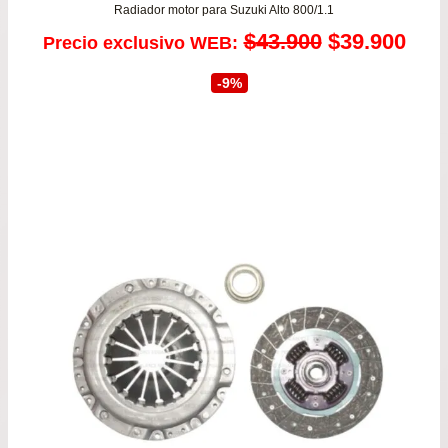
Radiador motor para Suzuki Alto 800/1.1
El
El
$
43.900
$
39.900
Precio exclusivo WEB:
precio
prec
-9%
original
actu
era:
es:
$43.900.
$39.