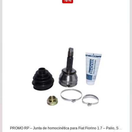
-6%
original
act
era:
es:
$105.900.
$99
PROMO RP – Junta de homocinética para Fiat Fiorino 1.7 – Palio, Siena, Strada 1.3/1.4/1.6/1.8 Weekend Adventure y Working