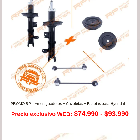
PROMO RP – Amortiguadores + Cazoletas + Bieletas para Hyundai Grand i10 1.0/1.2
Ra
$
74.990
-
$
93.990
Precio exclusivo WEB:
de
pre