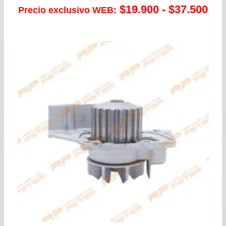
Ra
$
19.900
-
$
37.500
Precio exclusivo WEB:
de
pre
de
$19
has
$37