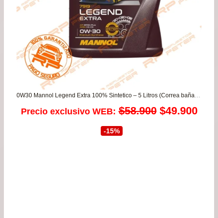
0W30 Mannol Legend Extra 100% Sintetico – 5 Litros (Correa bañada en aceite)
El
El
$
58.900
$
49.900
Precio exclusivo WEB:
precio
prec
-15%
original
actu
era:
es:
$58.900.
$49.