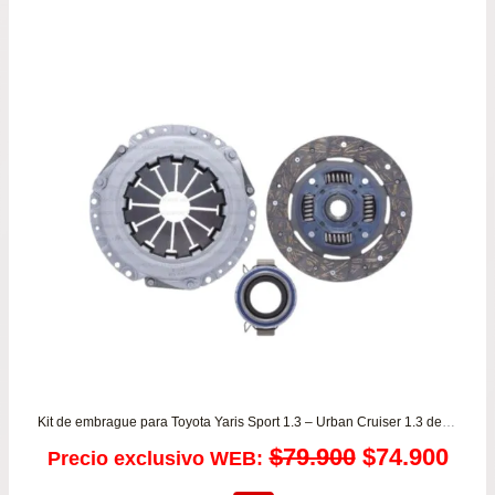
Kit de embrague para Toyota Yaris Sport 1.3 – Urban Cruiser 1.3 desde 2006 a 2015
El
El
$
79.900
$
74.900
Precio exclusivo WEB: