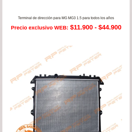
Terminal de dirección para MG MG3 1.5 para todos los años
Ra
$
11.900
-
$
44.900
Precio exclusivo WEB:
de
pre
des
$11
has
$44