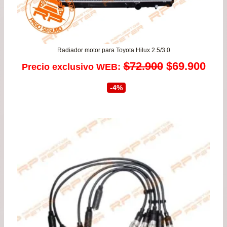
Radiador motor para Toyota Hilux 2.5/3.0
El
El
$
72.900
$
69.900
Precio exclusivo WEB:
precio
prec
-4%
original
actu
era:
es:
$72.900.
$69.