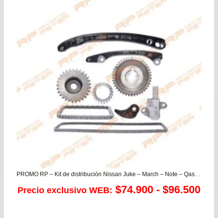
era:
es:
$46.900.
$42.
PROMO RP – Kit de distribución Nissan Juke – March – Note – Qashqai – Tiida – Versa
Ra
$
74.900
-
$
96.500
Precio exclusivo WEB:
de