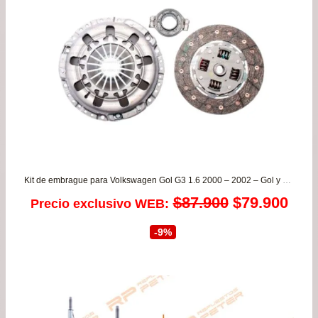
Kit de embrague para Volkswagen Gol G3 1.6 2000 – 2002 – Gol y Saveiro 1.6 1983 a 1990 – Parati – Passat – Amazon
El
El
$
87.900
$
79.900
Precio exclusivo WEB:
precio
prec
-9%
original
actu
era:
es:
$87.900.
$79.