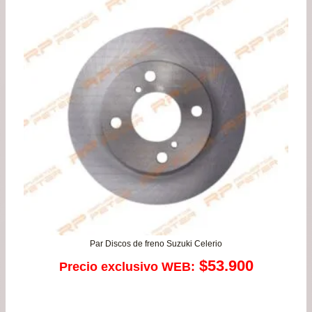
de
$74
has
$93
Par Discos de freno Suzuki Celerio
$
53.900
Precio exclusivo WEB: