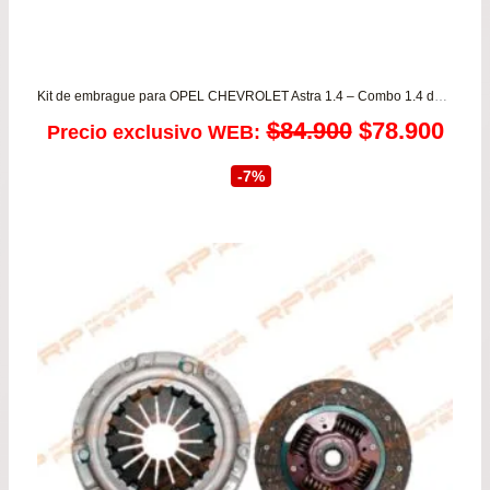
Kit de embrague para OPEL CHEVROLET Astra 1.4 – Combo 1.4 desde 1993 a 1998 LUK
El
El
$
84.900
$
78.900
Precio exclusivo WEB:
precio
prec
-7%
original
actu
era:
es:
$84.900.
$78.