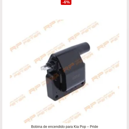
precio
prec
-6%
original
actu
era:
es:
$79.900.
$74.
Bobina de encendido para Kia Pop – Pride