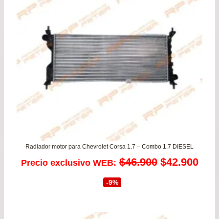
Radiador motor para Chevrolet Corsa 1.7 – Combo 1.7 DIESEL
El
El
$
46.900
$
42.900
Precio exclusivo WEB:
precio
prec
-9%
original
actu