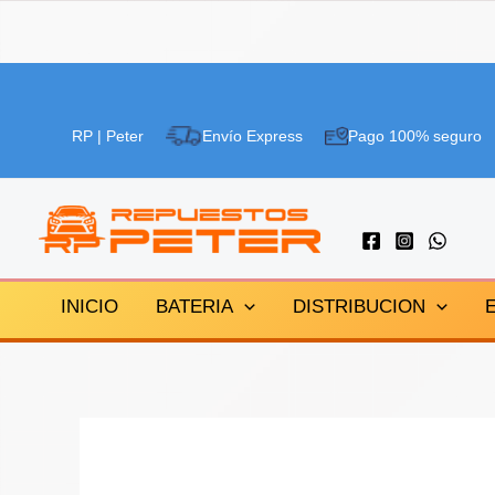
Ir
al
RP | Peter
Envío Express
Pago 100% seguro
contenido
INICIO
BATERIA
DISTRIBUCION