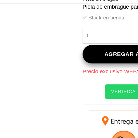
Piola de embrague par
✅ Stock en tienda
PIOLA
DE
EMBRAGUE
PARA
AGREGAR A
HYUNDAI
I10
Precio exclusivo WEB
/
KIA
MORNING
VERIFICA
1.1
CANTIDAD
INGRESE SU PATEN