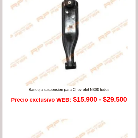
$24
has
$46
Bandeja suspension para Chevrolet N300 todos
Ra
$
15.900
-
$
29.500
Precio exclusivo WEB:
de
pre
de