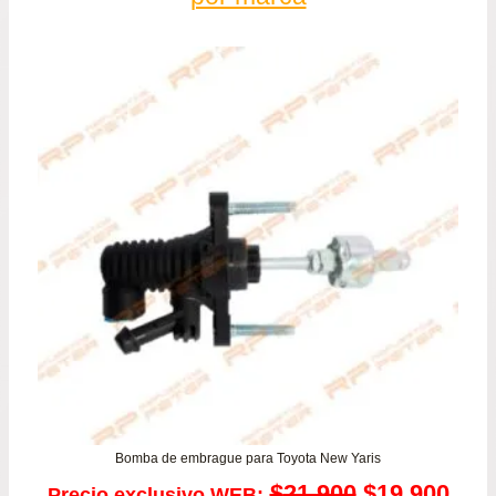
Bomba de embrague para Toyota New Yaris
El
El
$
21.900
$
19.900
Precio exclusivo WEB: