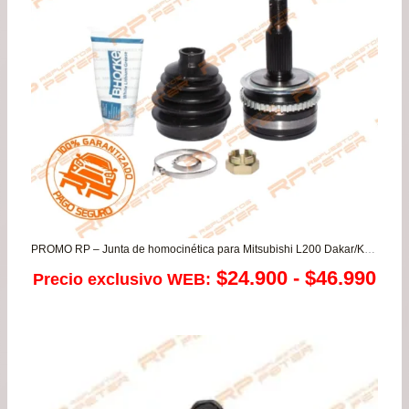
has
$87
PROMO RP – Junta de homocinética para Mitsubishi L200 Dakar/Katana 2.5/3.2
Ra
$
24.900
-
$
46.990
Precio exclusivo WEB:
de
pre
de