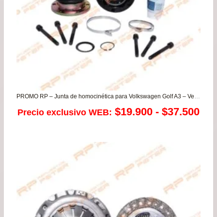
PROMO RP – Junta de homocinética para Volkswagen Golf A3 – Vento (CAJA)
Ra
$
19.900
-
$
37.500
Precio exclusivo WEB:
de
pre
de
$19
has