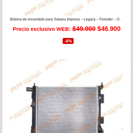
Bobina de encendido para Subaru Impreza – Legacy – Forester – Outback
El
El
$
49.900
$
46.900
Precio exclusivo WEB:
precio
prec
-6%
original
actu
era:
es:
$49.900.
$46.