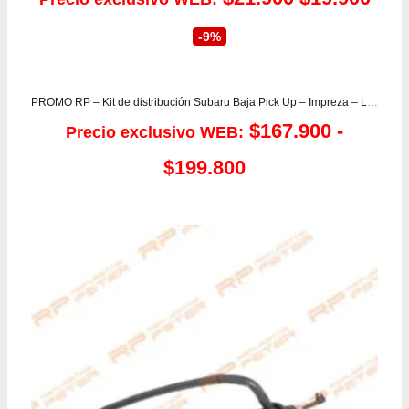
precio
prec
-9%
original
actu
era:
es:
PROMO RP – Kit de distribución Subaru Baja Pick Up – Impreza – Legacy – Forester
$
167.900
-
Precio exclusivo WEB:
$21.900.
$19.
Rango
$
199.800
de
precios:
desde
$167.900
hasta
$199.800