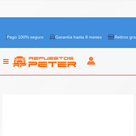
Ir
al
 100% seguro
Garantía hasta 8 meses
Retiros gratis en ti
contenido