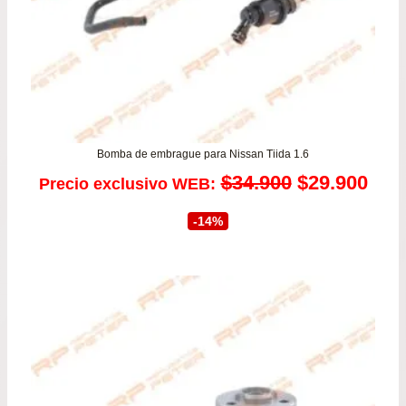
Bomba de embrague para Nissan Tiida 1.6
El
El
$
34.900
$
29.900
Precio exclusivo WEB:
precio
prec
-14%
original
actu
era:
es:
$34.900.
$29.