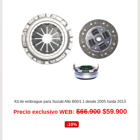
Kit de embrague para Suzuki Alto 800/1.1 desde 2005 hasta 2013
El
El
$
66.900
$
59.900
Precio exclusivo WEB:
precio
prec
-10%
original
actu