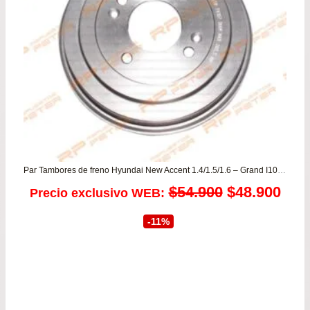
Par Tambores de freno Hyundai New Accent 1.4/1.5/1.6 – Grand I10 1.0/1.2 / Kia Rio JB 1.4
El
El
$
54.900
$
48.900
Precio exclusivo WEB:
precio
prec
-11%
original
actu
era:
es:
$54.900.
$48.