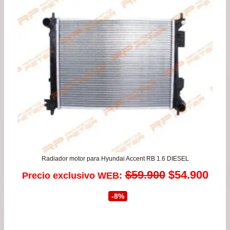
$15
has
$29
Radiador motor para Hyundai Accent RB 1.6 DIESEL
El
El
$
59.900
$
54.900
Precio exclusivo WEB:
precio
prec
-8%
original
actu