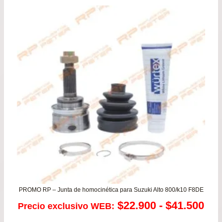
era:
es:
$66.900.
$59.
PROMO RP – Junta de homocinética para Suzuki Alto 800/k10 F8DE
Ra
$
22.900
-
$
41.500
Precio exclusivo WEB: