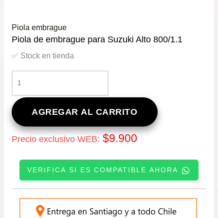
Piola embrague
Piola de embrague para Suzuki Alto 800/1.1
✅ Stock en tienda
PIOLA
DE
EMBRAGUE
PARA
AGREGAR AL CARRITO
SUZUKI
ALTO
$
9.900
Precio exclusivo WEB:
800/1.1
CANTIDAD
VERIFICA SI ES COMPATIBLE AHORA
INGRESE SU PATENTE: