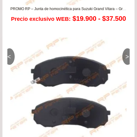
PROMO RP – Junta de homocinética para Suzuki Grand Vitara – Grand Nomade
Ra
$
19.900
-
$
37.500
Precio exclusivo WEB:
de
pre
de
<
>
$19
has
$37