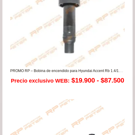
PROMO RP – Bobina de encendido para Hyundai Accent Rb 1.4/1.6 – Elantra 1.6/1.8/2.0 – Veloster / Kia Cerato 1.6 – Rio 3/4/5
Ra
$
19.900
-
$
87.500
Precio exclusivo WEB:
de
pre
de
$19