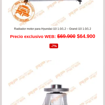
Radiador motor para Hyundai i10 1.0/1.2 – Grand i10 1.0/1.2
El
El
$
69.900
$
64.900
Precio exclusivo WEB:
precio
prec
-7%
original
actu
era:
es:
$69.900.
$64.