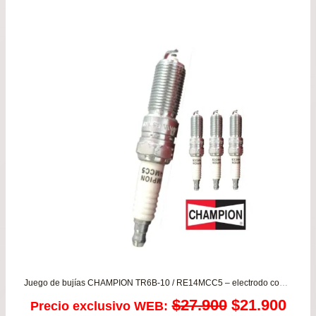
de
pre
de
$22
has
$41
Juego de bujías CHAMPION TR6B-10 / RE14MCC5 – electrodo convencionales
El
El
$
27.900
$
21.900
Precio exclusivo WEB: