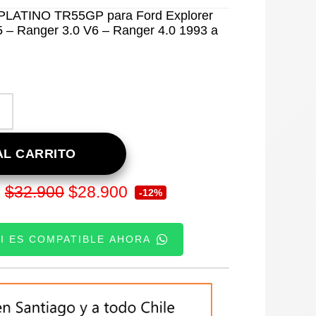
 PLATINO TR55GP para Ford Explorer
5 – Ranger 3.0 V6 – Ranger 4.0 1993 a
L CARRITO
El
El
$
32.900
$
28.900
:
-12%
precio
precio
SI ES COMPATIBLE AHORA
original
actual
era:
es:
TE:
$32.900.
$28.900.