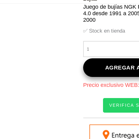
Juego de bujías NGK
4.0 desde 1991 a 200
2000
✅ Stock en tienda
JUEGO
DE
BUJÍAS
NGK
AGREGAR A
PLATINO
TR55GP
Precio exclusivo WEB
PARA
FORD
EXPLORER
VERIFICA 
4.0
DESDE
1991
INGRESE SU PATEN
A
2005