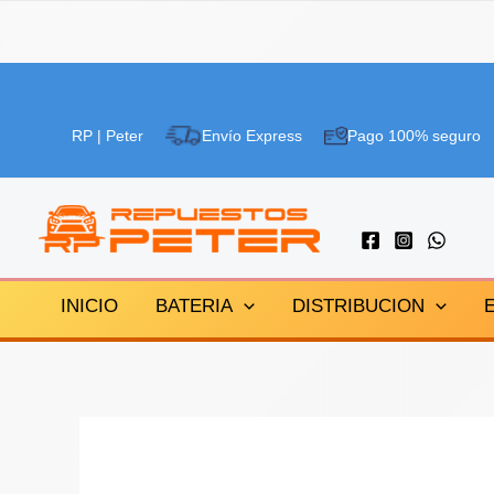
Ir
¡Oferta!
al
RP | Peter
Envío Express
Pago 100% seguro
contenido
INICIO
BATERIA
DISTRIBUCION