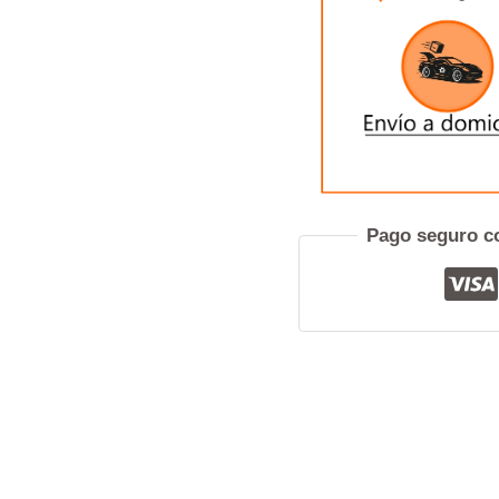
-
RANGER
3.0
V6
-
RANGER
4.0
Pref
1993
A
2000
Pago seguro co
CANTIDAD