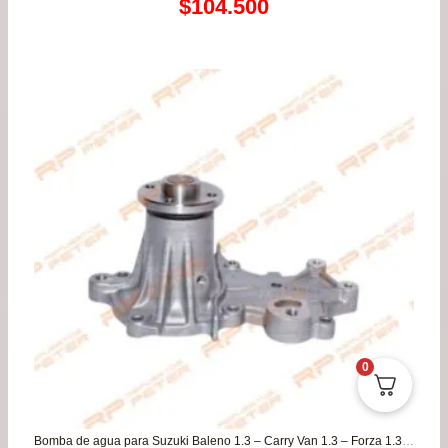
Rango
$
104.500
de
precios:
desde
$54.900
hasta
$104.500
0
Bomba de agua para Suzuki Baleno 1.3 – Carry Van 1.3 – Forza 1.3 – Jimny 1.3- Mastervan 1.3 – Swift 1.3 89/96 / DFSK Cargo Truck 1.2 18/23 – Cargo Box 1.3 18/23 – K01 1.3 18/23 – Way 1.3 14/17 – Minitruck 1.3 09/12