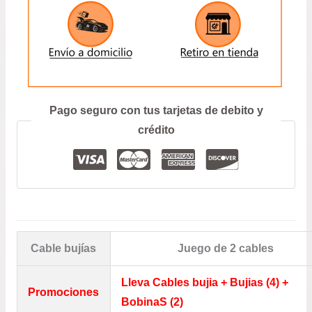
1.6
DESDE
hasta
1998
A
$63.5
ENVIAR
2004
–
GRAND
Prefiero hablar por teléfono
Pago seguro con tus tarjetas de debito y
NOMADE
–
crédito
GRAND
VITARA
–
IGNIS
–
JIMNY
–
Cable bujías
Juego de 2 cables
MASTERVAN
CANTIDAD
Lleva Cables bujia + Bujias (4) +
Promociones
BobinaS (2)