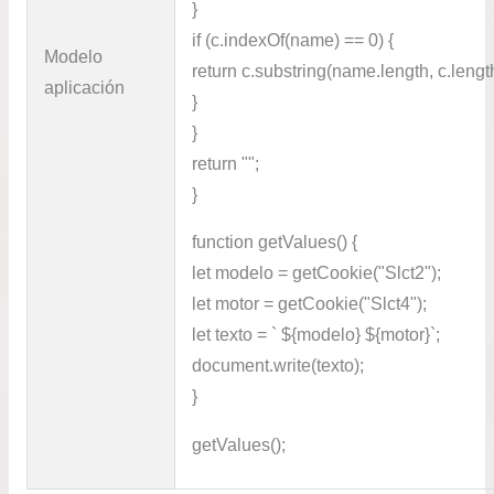
}
if (c.indexOf(name) == 0) {
Modelo
return c.substring(name.length, c.lengt
aplicación
}
}
return "";
}
function getValues() {
let modelo = getCookie("Slct2");
let motor = getCookie("Slct4");
let texto = ` ${modelo} ${motor}`;
document.write(texto);
}
getValues();