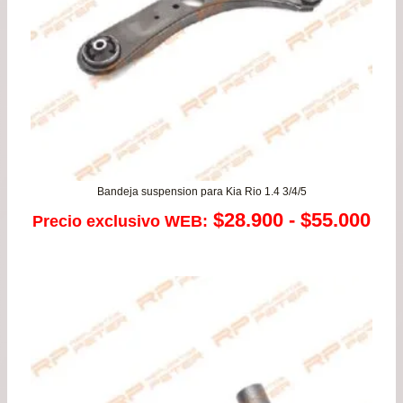
Bandeja suspension para Kia Rio 1.4 3/4/5
Ra
$
28.900
-
$
55.000
Precio exclusivo WEB:
de
pre
de
$28
has