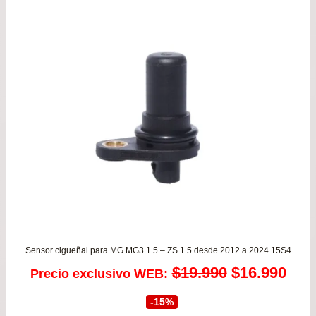
Sensor cigueñal para MG MG3 1.5 – ZS 1.5 desde 2012 a 2024 15S4
El
El
$
19.990
$
16.990
Precio exclusivo WEB:
precio
prec
-15%