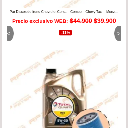
Par Discos de freno Chevrolet Corsa – Combo – Chevy Taxi – Monza / Daewoo Heaven – Lanos – Racer – Pointer
El
El
$
44.900
$
39.900
Precio exclusivo WEB:
precio
prec
<
>
-11%
original
actu
era:
es:
$44.900.
$39.