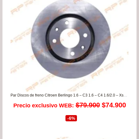
Par Discos de freno Citroen Berlingo 1.6 – C3 1.6 – C4 1.6/2.0 – Xsara 2.0 / Peugeot 307 1.6/2.0 – 308 1.6 – Partner 1.6
El
El
$
79.900
$
74.900
Precio exclusivo WEB:
precio
prec
-6%
original
actu