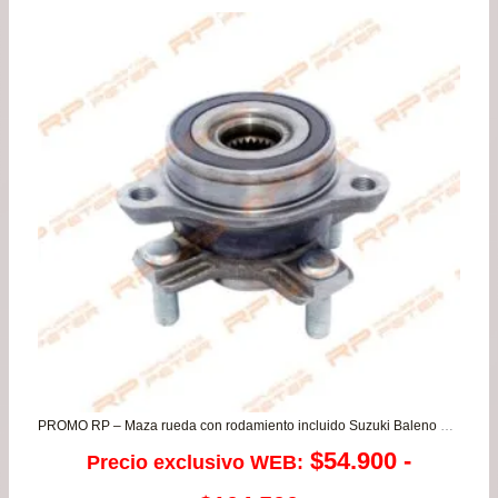
pre
de
$19
has
$37
PROMO RP – Maza rueda con rodamiento incluido Suzuki Baleno 1.4 – Ignis 1.2
$
54.900
-
Precio exclusivo WEB: