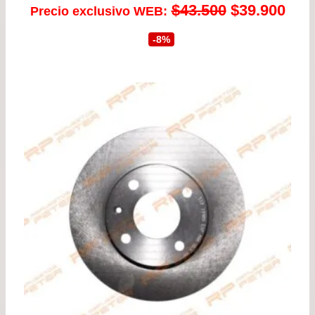
El
El
$
43.500
$
39.900
Precio exclusivo WEB:
precio
prec
-8%
original
actu
era:
es:
$43.500.
$39.