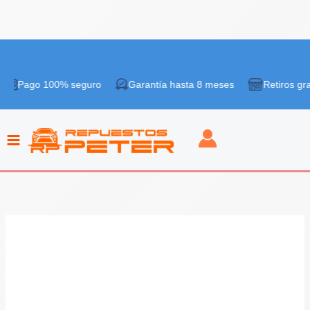
Ir
¡Oferta!
al
o 100% seguro
Garantía hasta 8 meses
Retiros gratis en 
contenido