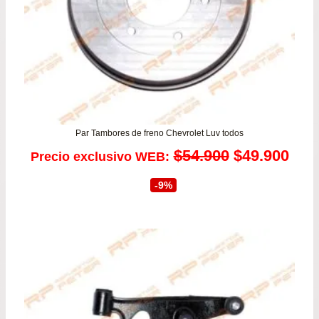
Par Tambores de freno Chevrolet Luv todos
El
El
$
54.900
$
49.900
Precio exclusivo WEB:
precio
prec
-9%
original
actu
era:
es:
$54.900.
$49.