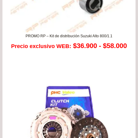
PROMO RP – Kit de distribución Suzuki Alto 800/1.1
Ra
$
36.900
-
$
58.000
Precio exclusivo WEB:
de
pre
de
$36
has
$58