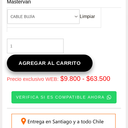
Mastervan
Limpiar
PROMO
RP
–
CABLES
AGREGAR AL CARRITO
DE
BUJIA
Rang
$
9.800
-
$
63.500
Precio exclusivo WEB:
PARA
SUZUKI
de
ALTO
VERIFICA SI ES COMPATIBLE AHORA
1.1
precio
–
APV
INGRESE SU PATENTE:
desd
–
BALENO
$9.80