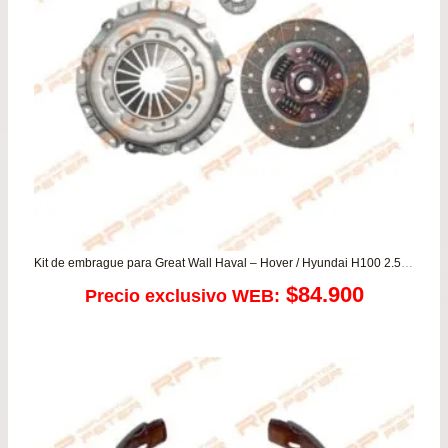
has
$56
Kit de embrague para Great Wall Haval – Hover / Hyundai H100 2.5 – Galloper / Mitsubishi L200 2.5 – L300 – Montero Sport – Pajero
$
84.900
Precio exclusivo WEB: