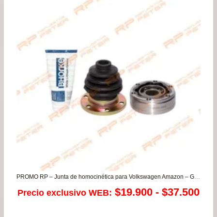
era:
es:
$79.900.
$74.
PROMO RP – Junta de homocinética para Volkswagen Amazon – Gol – Parati – Passat – Santana – Saveiro (CAJA)
Ra
$
19.900
-
$
37.500
Precio exclusivo WEB:
de