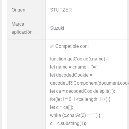
Origen
STUTZER
Marca
Suzuki
aplicación
✅​ Compatible con:
function getCookie(cname) {
let name = cname + "=";
let decodedCookie =
decodeURIComponent(document.cook
let ca = decodedCookie.split(';');
for(let i = 0; i <ca.length; i++) {
let c = ca[i];
while (c.charAt(0) == ' ') {
c = c.substring(1);