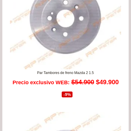
Par Tambores de freno Mazda 2 1.5
El
El
$
54.900
$
49.900
Precio exclusivo WEB:
precio
prec
-9%
original
actu
era:
es:
$54.900.
$49.