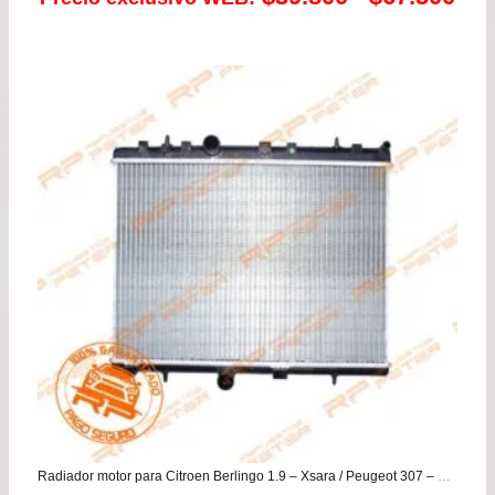
de
pre
de
$39
has
$67
Radiador motor para Citroen Berlingo 1.9 – Xsara / Peugeot 307 – Partner 1.9