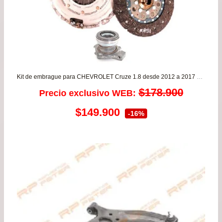
Kit de embrague para CHEVROLET Cruze 1.8 desde 2012 a 2017 VALEO
$
178.900
Precio exclusivo WEB:
El
El
$
149.900
-16%
precio
precio
original
actual
era:
es:
$178.900.
$149.900.