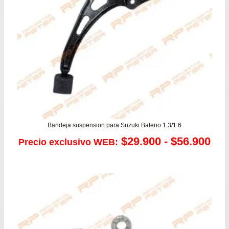
Bandeja suspension para Suzuki Baleno 1.3/1.6
Ra
$
29.900
-
$
56.900
Precio exclusivo WEB:
de
pre
de
$29