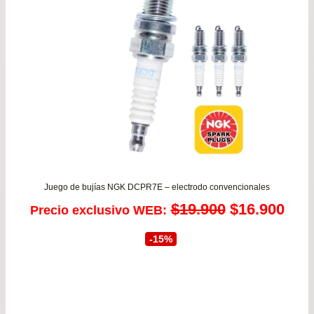
Juego de bujías NGK DCPR7E – electrodo convencionales
El
El
$
19.900
$
16.900
Precio exclusivo WEB:
precio
prec
-15%
original
actu
era:
es: