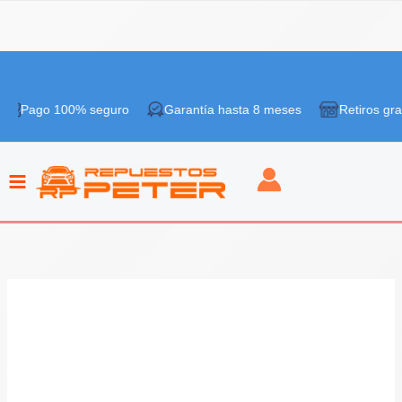
Ir
al
 100% seguro
Garantía hasta 8 meses
Retiros gratis en ti
contenido