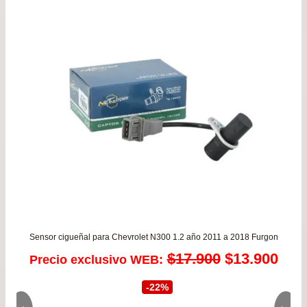
$19.900.
$16.
Sensor cigueñal para Chevrolet N300 1.2 año 2011 a 2018 Furgon
El
El
$
17.900
$
13.900
Precio exclusivo WEB:
precio
prec
-22%