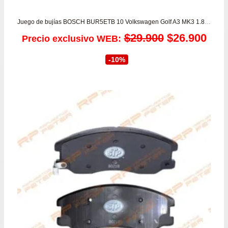
Juego de bujías BOSCH BUR5ETB 10 Volkswagen Golf A3 MK3 1.8/2.0 – Parati
El
El
$
29.900
$
26.900
Precio exclusivo WEB:
precio
prec
-10%
original
actu
era:
es:
$29.900.
$26.