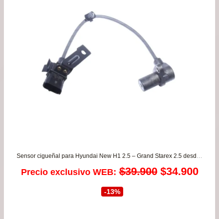
Sensor cigueñal para Hyundai New H1 2.5 – Grand Starex 2.5 desde 2008 a 2020 ORIGINAL
El
El
$
39.900
$
34.900
Precio exclusivo WEB:
precio
prec
-13%
original
actu