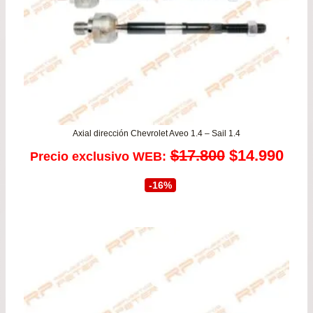
Axial dirección Chevrolet Aveo 1.4 – Sail 1.4
El
El
$
17.800
$
14.990
Precio exclusivo WEB:
precio
prec
-16%
original
actu
era:
es:
$17.800.
$14.