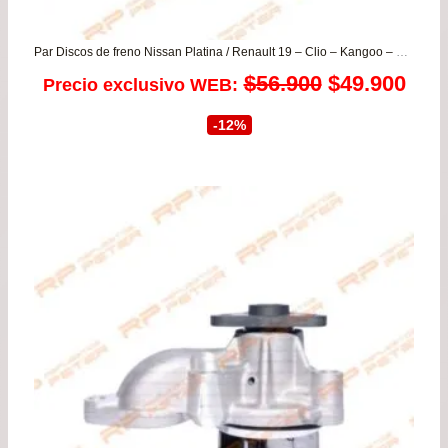
Par Discos de freno Nissan Platina / Renault 19 – Clio – Kangoo – Logan – Megane – Sandero
El
El
$
56.900
$
49.900
Precio exclusivo WEB:
precio
prec
-12%
original
actu
era:
es:
$56.900.
$49.