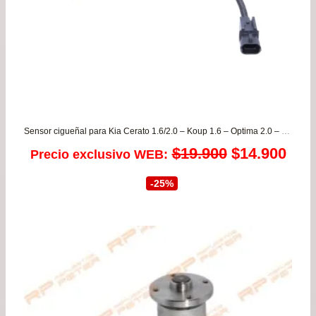
Sensor cigueñal para Kia Cerato 1.6/2.0 – Koup 1.6 – Optima 2.0 – Carens 2.0 desde 2010 a 2019
El
El
$
19.900
$
14.900
Precio exclusivo WEB:
precio
prec
-25%
original
actu
era:
es:
$19.900.
$14.