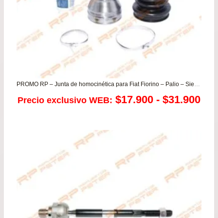
PROMO RP – Junta de homocinética para Fiat Fiorino – Palio – Siena – Uno
Ra
$
17.900
-
$
31.900
Precio exclusivo WEB:
de
pre
de
$17
has
$31