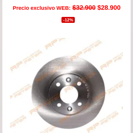
El
El
$
32.900
$
28.900
Precio exclusivo WEB:
precio
prec
-12%
original
actu
era:
es:
$32.900.
$28.