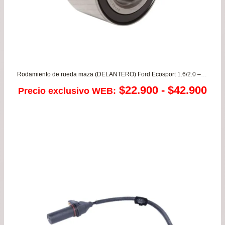
Rodamiento de rueda maza (DELANTERO) Ford Ecosport 1.6/2.0 – Escort – Fiesta 1.3/1.6 Focus – Ka / Mazda Demio 1.3 – Mazda 2 1.5 desde 2008 a 2015
Ra
$
22.900
-
$
42.900
Precio exclusivo WEB:
de
pre
de
$22
has
$42