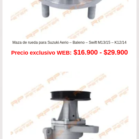
Maza de rueda para Suzuki Aerio – Baleno – Swift M13/15 – K12/14
Ra
$
16.900
-
$
29.900
Precio exclusivo WEB:
de
pre
de
$16
has
$29