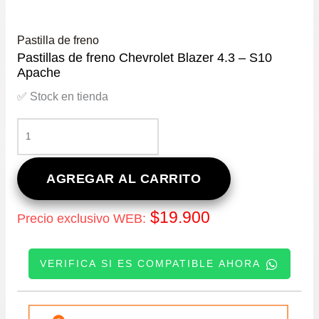
Pastilla de freno
Pastillas de freno Chevrolet Blazer 4.3 – S10
Apache
✅ Stock en tienda
PASTILLAS
DE
FRENO
CHEVROLET
AGREGAR AL CARRITO
BLAZER
4.3
$
19.900
Precio exclusivo WEB:
–
S10
APACHE
VERIFICA SI ES COMPATIBLE AHORA
CANTIDAD
INGRESE SU PATENTE: