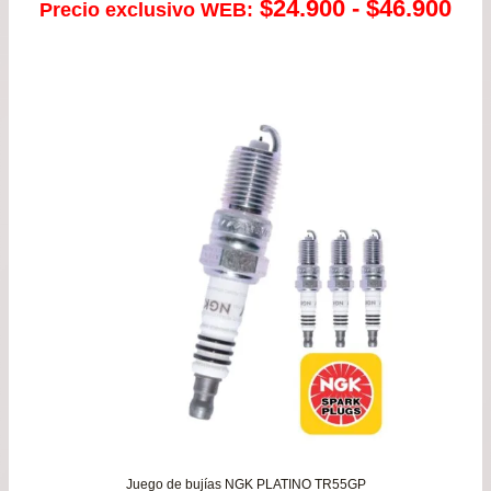
Ra
$
24.900
-
$
46.900
Precio exclusivo WEB:
de
pre
de
$24
has
$46
Juego de bujías NGK PLATINO TR55GP